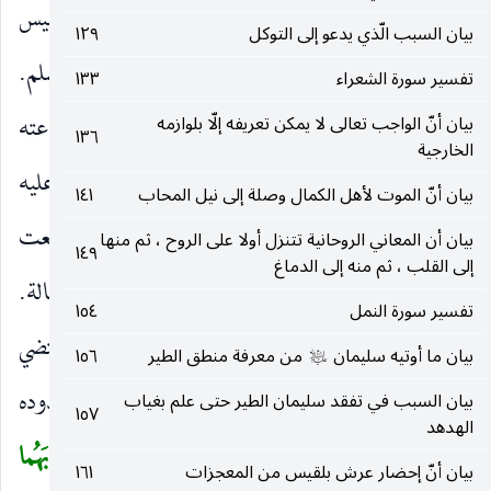
والسلام يهوديين ، ولا يعارضه «من أشرك بالله فليس
بيان السبب الّذي يدعو إلى التوكل
١٢٩
بمحصن» إذ المراد بالمحصن الّذي يقتص له من المسلم.
تفسير سورة الشعراء
١٣٣
وَلا تَأْخُذْكُمْ بِهِما رَأْفَةٌ
رحمة.
فِي دِينِ اللهِ
في طاعته
بيان أنّ الواجب تعالى لا يمكن تعريفه إلّا بلوازمه
)
(
)
(
١٣٦
الخارجية
وإقامة حده فتعطلوه أو تسامحوا فيه ، ولذلك قال عليه
بيان أنّ الموت لأهل الكمال وصلة إلى نيل المحاب
١٤١
الصلاة والسلام «لو سرقت فاطمة بنت محمّد لقطعت
بيان أن المعاني الروحانية تتنزل أولا على الروح ، ثم منها
١٤٩
إلى القلب ، ثم منه إلى الدماغ
يدها». وقرأ ابن كثير بفتح الهمزة وقرئت بالمد على فعالة.
تفسير سورة النمل
١٥٤
إِنْ كُنْتُمْ تُؤْمِنُونَ بِاللهِ وَالْيَوْمِ الْآخِرِ
فإن الإيمان يقتضي
)
(
بيان ما أوتيه سليمان
من معرفة منطق الطير
١٥٦
عليه‌السلام
الجد في طاعة الله تعالى والاجتهاد في إقامة حدوده
بيان السبب في تفقد سليمان الطير حتى علم بغياب
١٥٧
الهدهد
وأحكامه ، وهو من باب التهييج.
وَلْيَشْهَدْ عَذابَهُما
(
بيان أنّ إحضار عرش بلقيس من المعجزات
١٦١