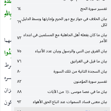
الزَّانِيَةُ وَالزَّانِي فَاجْلِدُوا كُلَّ واحِدٍ مِنْهُما مِائَةَ جَلْدَةٍ
(
تفسير سورة الحج
٦٤
وَلا تَأْخُذْكُمْ بِهِما رَأْفَةٌ فِي دِينِ اللهِ إِنْ كُنْتُمْ تُؤْمِنُونَ بِاللهِ
بيان الخلاف في جواز بيع دور الحرم وإجارتها وبسط الدليل
٦٩
وَالْيَوْمِ الْآخِرِ وَلْيَشْهَدْ عَذابَهُما طائِفَةٌ مِنَ الْمُؤْمِنِينَ
(٢)
لكل
)
بيان ما كان يفعله أهل الجاهلية مع المسلمين في ابتداء
٧٢
الزَّانِيَةُ وَالزَّانِي
أو فيما فرضنا أو أنزلنا حكمهما
الأمر
)
(
بيان الفرق بين النبي والرسول وبيان عدد الأنبياء
٧٥
وهو الجلد ، ويجوز أن يرفعا بالابتداء والخبر :
فَاجْلِدُوا
(
بيان ما قيل في الغرانيق
٧٦
كُلَّ واحِدٍ مِنْهُما مِائَةَ جَلْدَةٍ
والفاء لتضمنها معنى الشرط
)
بيان السجدة الثانية من تلك السورة
٨٠
إذ اللام بمعنى الّذي ، وقرئ بالنصب على إضمار فعل يفسره
تفسير سورة المؤمنون
٨٢
الظاهر وهو أحسن من نصب سورة لأجل الأمر والزان
بيان ما في عصا موسى
من الآيات
٨٨
عليه‌السلام
بلا ياء ، وإنما قدم
الزَّانِيَةُ
لأن الزنا في الأغلب يكون
بيان معنى فساد السموات عند اتباع الحق الأهواء
٩٢
)
(