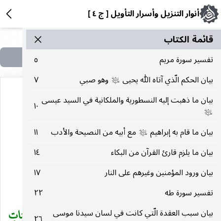
أنوار التنزيل وأسرار التأويل [ ج ٤ ]
قائمة الکتاب
تفسير سورة مريم
٥
بيان الحكم الّذي آتاه الله يحيى
وهو صبي
٧
عليه‌السلام
بيان ما ذهبت إليه النسطورية والملكانية في السيد عيسى
١٠
عليه‌السلام
(٢٤) سورة النور
بيان ما قام به إبراهيم
مع أبيه من النصيحة والأدب
١١
عليه‌السلام
بيان ما يلزم قارئ القرآن من البكاء
١٤
مدينة وهي أربع وستون آية
بيان ورود المؤمنين وغيرهم على النار
١٧
بِسْمِ اللهِ الرَّحْمنِ الرَّحِيمِ
تفسير سورة طه
٢٢
سُورَةٌ أَنْزَلْناها وَفَرَضْناها وَأَنْزَلْنا فِيها آياتٍ بَيِّناتٍ
بيان سبب العقدة الّتي كانت في لسان سيدنا موسى
(
٢٦