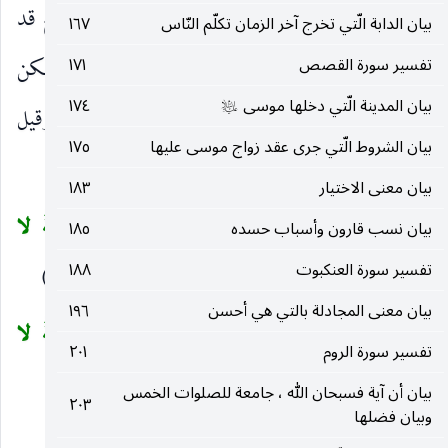
طائِفَةٌ مِنَ الْمُؤْمِنِينَ
زيادة في التنكيل فإن التفضيح قد
)
بيان الدابة الّتي تخرج آخر الزمان تكلّم النّاس
١٦٧
ينكل أكثر مما ينكل التعذيب ، وال
طائِفَةٌ
فرقة يمكن
تفسير سورة القصص
١٧١
)
(
بيان المدينة الّتي دخلها موسى
١٧٤
أن تكون حافة حول شيء من الطوف وأقلها ثلاثة وقيل
عليه‌السلام
بيان الشروط الّتي جرى عقد زواج موسى عليها
١٧٥
واحدا واثنان ، والمراد جمع يحصل به التشهير.
بيان معنى الاختيار
١٨٣
الزَّانِي لا يَنْكِحُ إِلاَّ زانِيَةً أَوْ مُشْرِكَةً وَالزَّانِيَةُ لا
(
بيان نسب قارون وأسباب حسده
١٨٥
تفسير سورة العنكبوت
١٨٨
يَنْكِحُها إِلاَّ زانٍ أَوْ مُشْرِكٌ وَحُرِّمَ ذلِكَ عَلَى الْمُؤْمِنِينَ
(٣)
)
بيان معنى المجادلة بالتي هي أحسن
١٩٦
الزَّانِي لا يَنْكِحُ إِلَّا زانِيَةً أَوْ مُشْرِكَةً وَالزَّانِيَةُ لا
(
تفسير سورة الروم
٢٠١
يَنْكِحُها إِلَّا زانٍ أَوْ مُشْرِكٌ
إذ الغالب أن المائل إلى الزنا
)
بيان أن آية فسبحان الله ، جامعة للصلوات الخمس
٢٠٣
وبيان فضلها
٩٨