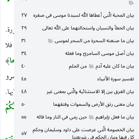
عليه‌السلام
لَعَلَّكُمْ تَذَكَّرُونَ
(١)
)
بيان المحبة الّتي أعطاها الله لسيدنا موسى في صغره
٢٧
بيان الخطأ والنسيان واستحالتهما على الله تعالى
٢٩
سُورَةٌ
أي هذه سورة أو فيما أوحينا إليك سورة.
)
(
بيان ما صنعته السحرة من السحر لموسى
٣١
عليه‌السلام
أَنْزَلْناها
صفتها ومن نصبها جعله مفسرا لناصبها فلا
)
(
بيان أصل موسى السامريّ وما فعله
٣٤
يكون له محل إلا إذا قدر اتل أو دونك نحوه
وَفَرَضْناها
)
(
بيان ما كان عليه آدم
من الحلم
٤٠
عليه‌السلام
وفرضنا ما فيها من الأحكام ، وشدده ابن كثير وأبو عمرو
تفسير سورة الأنبياء
٤٥
لكثرة فرائضها أو المفروض عليهم ، أو للمبالغة في إيجابها.
بيان الفرق بين إلا الاستثنائية والّتي بمعنى غير
٤٨
بيان معنى رتق الأرض والسموات وفتقهما
٥٠
وَأَنْزَلْنا فِيها آياتٍ بَيِّناتٍ
واضحات الدلالة
لَعَلَّكُمْ
(
)
(
بيان ما فعل بإبراهيم
حين رمي في النار وما قاله
٥٥
عليه‌السلام
تَذَكَّرُونَ
فتتقون المحارم وقرئ بتخفيف الذال.
)
بيان الخصومة الّتي عرضت على داود وسليمان وحكم
٥٧
كل فيها وبيان الحكم في شريعتنا