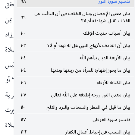
تفسير سورة النور
٩٨
بتعرضها للرجل وعرض نفسها عليه ولأن مفسدته تتحقق
بيان معنى الإحصان وبيان الخلاف في أن التائب عن
٩٩
بالإضافة إليها ، والجلد ضرب الجلد وهو حكم يخص بمن
القذف تقبل شهادته أم لا؟
ليس بمحصن لما دل على أن حد المحصن هو الرجم ، وزاد
بيان أسباب حديث الإفك
١٠٠
بيان أن القاذف لأزواج النبي هل له توبة أم لا؟
١٠٣
الشافعي عليه تغريب الحر سنة لقوله عليه الصلاة
بيان الأربعة الذين برأهم الله
١٠٤
والسلام «البكر بالبكر جلد مائة وتغريب عام» ، وليس
بيان ما يجوز إظهاره للمرأة من زينتها وبدنها
١٠٤
في الآية ما يدفعه لينسخ أحدهما الآخر نسخا مقبولا أو
بيان الكتابة للأرقاء
١٠٦
مردودا ، وله في العبد ثلاثة أقوال. والإحصان : بالحرية
بيان معنى النور ووجه إطلاقه على الله تعالى
١٠٧
بيان ما قيل في المطر والسحاب والبرد والثلج
١١٠
والبلوغ والعقل والإصابة في نكاح صحيح ، واعتبرت
تفسير سورة الفرقان
١١٧
الحنفية الإسلام أيضا وهو مردود برجمه عليه الصلاة
بيان السبب في إحباط أعمال الكفار
١٢٢