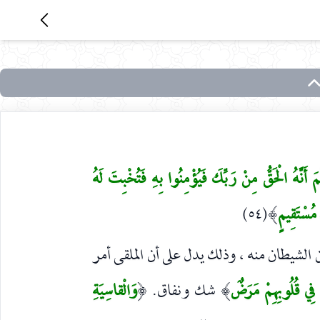
مَ أَنَّهُ الْحَقُّ مِنْ رَبِّكَ فَيُؤْمِنُوا بِهِ فَتُخْبِتَ لَهُ
 مُسْتَقِيمٍ
(٥٤)
)
الشيطان منه ، وذلك يدل على أن الملقى أمر
نَ فِي قُلُوبِهِمْ مَرَضٌ
شك ونفاق.
وَالْقاسِيَةِ
(
)