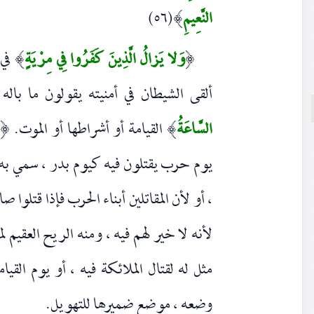
النَّعِيمِ
(٥٦)
)
وَلا يَزالُ الَّذِينَ كَفَرُوا فِي مِرْيَةٍ
في
)
(
ألقى الشيطان في أمنيته يقولون ما باله
السَّاعَةُ
القيامة أو أشراطها أو الموت.
ب
(
)
يوم حرب يقتلون فيه كيوم بدر ، سمي به ل
، أو لأن المقاتلين أبناء الحرب فإذا قتلو
لأنه لا خير لهم فيه ، ومنه الريح العقيم ل
مثل له لقتال الملائكة فيه ، أو يوم القيا
وضعه ، موضع ضميرها للتهويل.