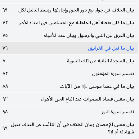
بيان الخلاف في جواز بيع دور الحرم وإجارتها وبسط الدليل لكل
٦٩
بيان ما كان يفعله أهل الجاهلية مع المسلمين في ابتداء الأمر
٧٢
بيان الفرق بين النبي والرسول وبيان عدد الأنبياء
٧٥
بيان ما قيل في الغرانيق
٧٦
بيان السجدة الثانية من تلك السورة
٨٠
تفسير سورة المؤمنون
٨٢
بيان ما في عصا موسى
من الآيات
٨٨
عليه‌السلام
بيان معنى فساد السموات عند اتباع الحق الأهواء
٩٢
تفسير سورة النور
٩٨
بيان معنى الإحصان وبيان الخلاف في أن التائب عن القذف تقبل
٩٩
شهادته أم لا؟