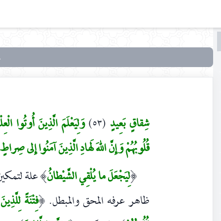
البحث
البحث
في
أنوار
التنزيل
وأسرار
شِقاقٍ بَعِيدٍ
(٥٣)
وَلِيَعْلَمَ الَّذِينَ أُوتُوا الْعِلْ
التأويل
قُلُوبُهُمْ وَإِنَّ اللهَ لَهادِ الَّذِينَ آمَنُوا إِلى صِراطٍ
لِيَجْعَلَ ما يُلْقِي الشَّيْطانُ
علة لتمكين 
)
(
ظاهر عرفه المحق والمبطل.
فِتْنَةً لِلَّذِي
(