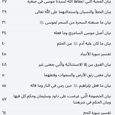
بيان المحبة الّتي أعطاها الله لسيدنا موسى في صغره
٢٧
بيان الخطأ والنسيان واستحالتهما على الله تعالى
٢٩
بيان ما صنعته السحرة من السحر لموسى
٣١
عليه‌السلام
بيان أصل موسى السامريّ وما فعله
٣٤
بيان ما كان عليه آدم
من الحلم
٤٠
عليه‌السلام
تفسير سورة الأنبياء
٤٥
بيان الفرق بين إلا الاستثنائية والّتي بمعنى غير
٤٨
بيان معنى رتق الأرض والسموات وفتقهما
٥٠
بيان ما فعل بإبراهيم
حين رمي في النار وما قاله
٥٥
عليه‌السلام
بيان الخصومة الّتي عرضت على داود وسليمان وحكم كل فيها
٥٧
وبيان الحكم في شريعتنا
تفسير سورة الحج
٦٤