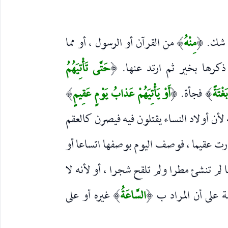
 شك.
مِنْهُ
من القرآن أو الرسول ، أو مما
)
(
 ذكرها بخير ثم ارتد عنها.
حَتَّى تَأْتِيَهُمُ
(
َغْتَةً
فجأة.
أَوْ يَأْتِيَهُمْ عَذابُ يَوْمٍ عَقِيمٍ
)
(
)
أن أولاد النساء يقتلون فيه فيصرن كالعقم
ا صارت عقيما ، فوصف اليوم بوصفها اتساعا أو
ما لم تنشئ مطرا ولم تلقح شجرا ، أو لأنه لا
مة على أن المراد ب
السَّاعَةُ
غيره أو على
)
(