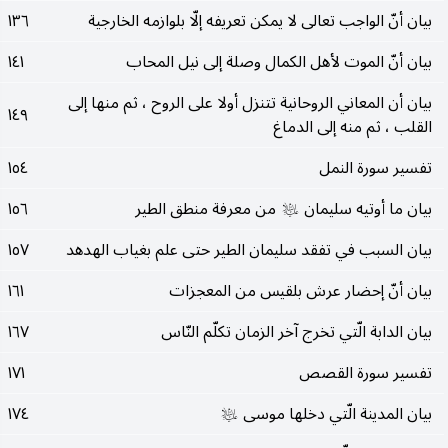
بيان أنّ الواجب تعالى لا يمكن تعريفه إلّا بلوازمه الخارجية
١٣٦
بيان أنّ الموت لأهل الكمال وصلة إلى نيل المحاب
١٤١
بيان أن المعاني الروحانية تتنزل أولا على الروح ، ثم منها إلى
١٤٩
القلب ، ثم منه إلى الدماغ
تفسير سورة النمل
١٥٤
بيان ما أوتيه سليمان
من معرفة منطق الطير
١٥٦
عليه‌السلام
بيان السبب في تفقد سليمان الطير حتى علم بغياب الهدهد
١٥٧
بيان أنّ إحضار عرش بلقيس من المعجزات
١٦١
بيان الدابة الّتي تخرج آخر الزمان تكلّم النّاس
١٦٧
تفسير سورة القصص
١٧١
بيان المدينة الّتي دخلها موسى
١٧٤
عليه‌السلام