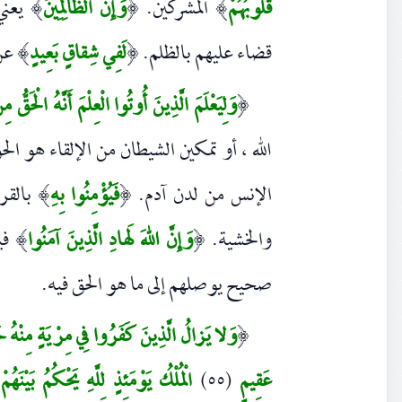
قُلُوبُهُمْ
المشركين.
وَإِنَّ الظَّالِمِينَ
يعني
)
(
)
قضاء عليهم بالظلم.
لَفِي شِقاقٍ بَعِيدٍ
عن 
)
(
وَلِيَعْلَمَ الَّذِينَ أُوتُوا الْعِلْمَ أَنَّهُ الْحَقُّ م
(
الله ، أو تمكين الشيطان من الإلقاء هو ال
الإنس من لدن آدم.
فَيُؤْمِنُوا بِهِ
بالقرآ
)
(
والخشية.
وَإِنَّ اللهَ لَهادِ الَّذِينَ آمَنُوا
في
)
(
صحيح يوصلهم إلى ما هو الحق فيه.
وَلا يَزالُ الَّذِينَ كَفَرُوا فِي مِرْيَةٍ مِنْهُ حَتَّ
(
عَقِيمٍ
(٥٥)
الْمُلْكُ يَوْمَئِذٍ لِلَّهِ يَحْكُمُ بَيْن