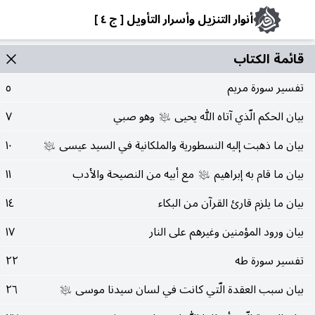
أنوار التنزيل وأسرار التأويل [ ج ٤ ]
قائمة الکتاب
تفسير سورة مريم
٥
بيان الحكم الّذي آتاه الله يحيى
وهو صبي
٧
عليه‌السلام
بيان ما ذهبت إليه النسطورية والملكانية في السيد عيسى
١٠
عليه‌السلام
بيان ما قام به إبراهيم
مع أبيه من النصيحة والأدب
١١
عليه‌السلام
بيان ما يلزم قارئ القرآن من البكاء
١٤
بيان ورود المؤمنين وغيرهم على النار
١٧
تفسير سورة طه
٢٢
بيان سبب العقدة الّتي كانت في لسان سيدنا موسى
٢٦
عليه‌السلام