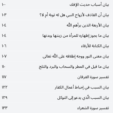
بيان أسباب حديث الإفك
١٠٠
بيان أن القاذف لأزواج النبي هل له توبة أم لا؟
١٠٣
بيان الأربعة الذين برأهم الله
١٠٤
بيان ما يجوز إظهاره للمرأة من زينتها وبدنها
١٠٤
بيان الكتابة للأرقاء
١٠٦
بيان معنى النور ووجه إطلاقه على الله تعالى
١٠٧
بيان ما قيل في المطر والسحاب والبرد والثلج
١١٠
تفسير سورة الفرقان
١١٧
بيان السبب في إحباط أعمال الكفار
١٢٢
بيان السبب الّذي يدعو إلى التوكل
١٢٩
تفسير سورة الشعراء
١٣٣