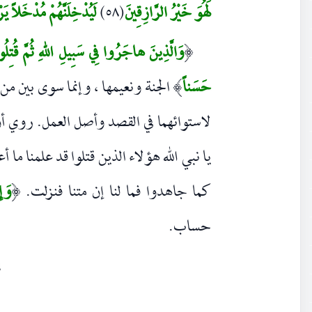
لَهُوَ خَيْرُ الرَّازِقِينَ
(٥٨)
لَيُدْخِلَنَّهُمْ مُدْخَلاً يَرْ
وَالَّذِينَ هاجَرُوا فِي سَبِيلِ اللهِ ثُمَّ قُتِلُو
(
حَسَناً
الجنة ونعيمها ، وإنما سوى بين من
)
لاستوائهما في القصد وأصل العمل. روي أن
يا نبي الله هؤلاء الذين قتلوا قد علمنا ما
كما جاهدوا فما لنا إن متنا فنزلت.
وَإِ
(
حساب.
٦