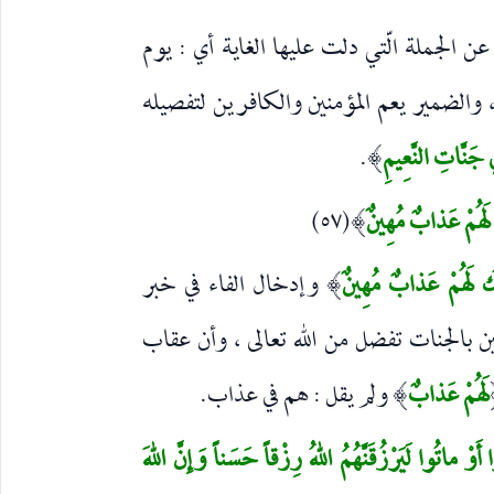
ن الجملة الّتي دلت عليها الغاية أي : يوم
، والضمير يعم المؤمنين والكافرين لتفصيله
 جَنَّاتِ النَّعِيمِ
.
)
 لَهُمْ عَذابٌ مُهِينٌ
(٥٧)
)
ِكَ لَهُمْ عَذابٌ مُهِينٌ
وإدخال الفاء في خبر
)
منين بالجنات تفضل من الله تعالى ، وأن عقاب
لَهُمْ عَذابٌ
ولم يقل : هم في عذاب.
)
أَوْ ماتُوا لَيَرْزُقَنَّهُمُ اللهُ رِزْقاً حَسَناً وَإِنَّ اللهَ