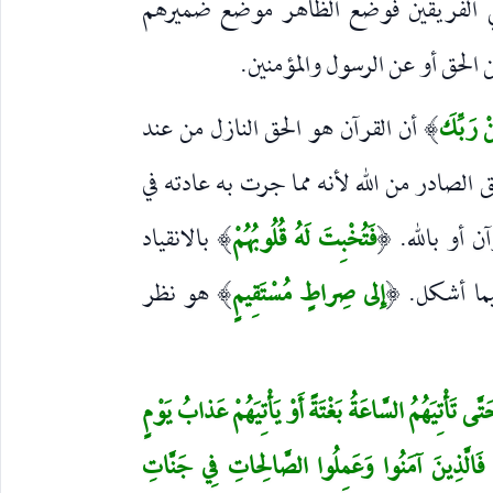
 الفريقين فوضع الظاهر موضع ضميرهم
الحق أو عن الرسول والمؤمنين.
ِنْ رَبِّكَ
أن القرآن هو الحق النازل من عند
)
حق الصادر من الله لأنه مما جرت به عادته في
ن أو بالله.
فَتُخْبِتَ لَهُ قُلُوبُهُمْ
بالانقياد
)
(
ما أشكل.
إِلى صِراطٍ مُسْتَقِيمٍ
هو نظر
)
(
ى تَأْتِيَهُمُ السَّاعَةُ بَغْتَةً أَوْ يَأْتِيَهُمْ عَذابُ يَوْمٍ
َهُمْ فَالَّذِينَ آمَنُوا وَعَمِلُوا الصَّالِحاتِ فِي جَنَّاتِ