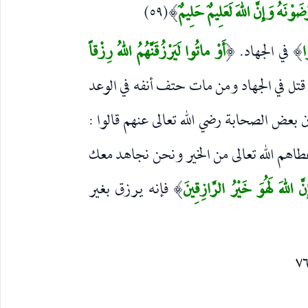
ضَوْنَهُ وَإِنَّ اللهَ لَعَلِيمٌ حَلِيمٌ
(٥٩)
)
ا
في الجهاد.
أَوْ ماتُوا لَيَرْزُقَنَّهُمُ اللهُ رِزْقاً
(
)
 قتل في الجهاد ومن مات حتف أنفه في الوعد
 بعض الصحابة رضي الله تعالى عنهم قالوا :
 أعطاهم الله تعالى من الخير ونحن نجاهد معك
نَّ اللهَ لَهُوَ خَيْرُ الرَّازِقِينَ
فإنه يرزق بغير
)
٧