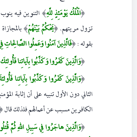
الْمُلْكُ يَوْمَئِذٍ لِلَّهِ
التنوين فيه ينوب ع
)
(
تزول مريتهم.
يَحْكُمُ بَيْنَهُمْ
بالمجازاة 
)
(
بقوله :
فَالَّذِينَ آمَنُوا وَعَمِلُوا الصَّالِحاتِ فِي
(
وَالَّذِينَ كَفَرُوا وَكَذَّبُوا بِآياتِنا فَأُولئِكَ
(
وَالَّذِينَ كَفَرُوا وَكَذَّبُوا بِآياتِنا فَأُولئ
(
الثاني دون الأول تنبيه على أن إثابة المؤ
الكافرين مسبب عن أعمالهم فلذلك قال
(
وَالَّذِينَ هاجَرُوا فِي سَبِيلِ اللهِ ثُمَّ قُتِلُوا 
(