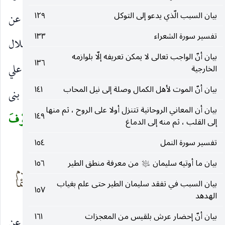
بيان السبب الّذي يدعو إلى التوكل
١٢٩
بالسكون.
أَضاعُوا الصَّلاةَ
تركوها أو أخروها عن
)
(
تفسير سورة الشعراء
١٣٣
وقتها.
وَاتَّبَعُوا الشَّهَواتِ
كشرب الخمر واستحلال
)
(
بيان أنّ الواجب تعالى لا يمكن تعريفه إلّا بلوازمه
١٣٦
نكاح الأخت من الأب والانهماك في المعاصي. وعن علي
الخارجية
بيان أنّ الموت لأهل الكمال وصلة إلى نيل المحاب
١٤١
رضي الله عنه في قوله
وَاتَّبَعُوا الشَّهَواتِ
: من بنى
)
(
بيان أن المعاني الروحانية تتنزل أولا على الروح ، ثم منها
١٤٩
الشديد ، وركب المنظور ، ولبس المشهور.
فَسَوْفَ
(
إلى القلب ، ثم منه إلى الدماغ
يَلْقَوْنَ غَيًّا
شرا كقوله :
تفسير سورة النمل
١٥٤
)
بيان ما أوتيه سليمان
من معرفة منطق الطير
١٥٦
عليه‌السلام
فمن يلق خيرا
ومن يغو لا يعدم
يحمد الناس أمره
على الغيّ لائما
بيان السبب في تفقد سليمان الطير حتى علم بغياب
١٥٧
الهدهد
بيان أنّ إحضار عرش بلقيس من المعجزات
١٦١
أو جزاء غي كقوله تعالى :
يَلْقَ أَثاماً
أو غيا عن
)
(