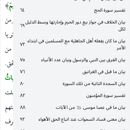
كان من ذرية سام بن نوح.
وَمِنْ ذُرِّيَّةِ إِبْراهِيمَ
)
(
تفسير سورة الحج
٦٤
الباقون.
وَإِسْرائِيلَ
عطف على
إِبْراهِيمَ
أي ومن
)
(
)
(
بيان الخلاف في جواز بيع دور الحرم وإجارتها وبسط الدليل
٦٩
لكل
ذرية إسرائيل ، وكان منهم موسى وهارون وزكريا
بيان ما كان يفعله أهل الجاهلية مع المسلمين في ابتداء
٧٢
ويحيى وعيسى ، وفيه دليل على أن أولاد البنات من
الأمر
بيان الفرق بين النبي والرسول وبيان عدد الأنبياء
٧٥
الذرية.
وَمِمَّنْ هَدَيْنا
ومن جملة من هديناهم إلى الحق.
)
(
بيان ما قيل في الغرانيق
٧٦
وَاجْتَبَيْنا
للنبوة والكرامة.
إِذا تُتْلى عَلَيْهِمْ آياتُ
(
)
(
بيان السجدة الثانية من تلك السورة
٨٠
الرَّحْمنِ خَرُّوا سُجَّداً وَبُكِيًّا
خبر ل
أُولئِكَ
إن جعلت
)
(
)
تفسير سورة المؤمنون
٨٢
الموصول صفته ، واستئناف إن جعلته خبره لبيان خشيتهم
بيان ما في عصا موسى
من الآيات
٨٨
عليه‌السلام
بيان معنى فساد السموات عند اتباع الحق الأهواء
٩٢
من الله وإخباتهم له مع ما لهم من علو الطبقة في شرف