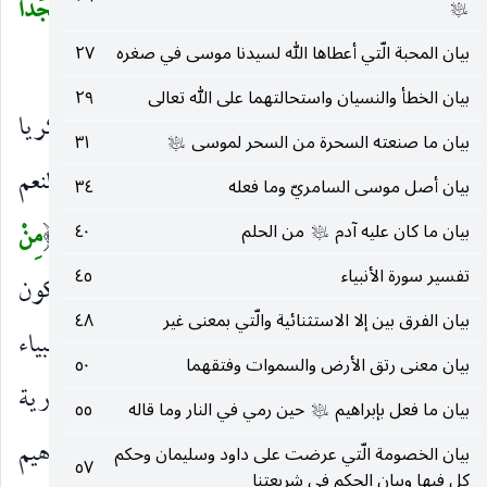
هَدَيْنا وَاجْتَبَيْنا إِذا تُتْلى عَلَيْهِمْ آياتُ الرَّحْمنِ خَرُّوا سُجَّداً
عليه‌السلام
بيان المحبة الّتي أعطاها الله لسيدنا موسى في صغره
٢٧
وَبُكِيًّا
(٥٨)
)
بيان الخطأ والنسيان واستحالتهما على الله تعالى
٢٩
أُولئِكَ
إشارة إلى المذكورين في السورة من زكريا
)
(
بيان ما صنعته السحرة من السحر لموسى
٣١
عليه‌السلام
إلى إدريس
.
الَّذِينَ أَنْعَمَ اللهُ عَلَيْهِمْ
بأنواع النعم
عليهم‌السلام
(
)
بيان أصل موسى السامريّ وما فعله
٣٤
الدينية والدنيوية
مِنَ النَّبِيِّينَ
بيان للموصول.
مِنْ
بيان ما كان عليه آدم
من الحلم
٤٠
(
)
(
عليه‌السلام
تفسير سورة الأنبياء
٤٥
ذُرِّيَّةِ آدَمَ
بدل منه بإعادة الجار ، ويجوز أن تكون
)
بيان الفرق بين إلا الاستثنائية والّتي بمعنى غير
٤٨
مِنَ
فيه للتبعيض لأن المنعم عليهم أعم من الأنبياء
)
(
بيان معنى رتق الأرض والسموات وفتقهما
٥٠
وأخص من الذرية.
وَمِمَّنْ حَمَلْنا مَعَ نُوحٍ
أي ومن ذرية
)
(
بيان ما فعل بإبراهيم
حين رمي في النار وما قاله
٥٥
عليه‌السلام
من حملنا خصوصا ، وهم من عدا إدريس فإن إبراهيم
بيان الخصومة الّتي عرضت على داود وسليمان وحكم
٥٧
كل فيها وبيان الحكم في شريعتنا