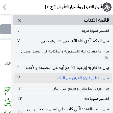
أنوار التنزيل وأسرار التأويل [ ج ٤ ]
قائمة الکتاب
تفسير سورة مريم
٥
بيان الحكم الّذي آتاه الله يحيى
وهو صبي
٧
عليه‌السلام
بيان ما ذهبت إليه النسطورية والملكانية في السيد عيسى
١٠
عليه‌السلام
وَرَفَعْناهُ مَكاناً عَلِيًّا
يعني شرف النبوة والزلفى عند
)
(
بيان ما قام به إبراهيم
مع أبيه من النصيحة والأدب
١١
عليه‌السلام
الله ، وقيل الجنة ، وقيل السماء السادسة أو الرابعة.
بيان ما يلزم قارئ القرآن من البكاء
١٤
بيان ورود المؤمنين وغيرهم على النار
١٧
أُولئِكَ الَّذِينَ أَنْعَمَ اللهُ عَلَيْهِمْ مِنَ النَّبِيِّينَ مِنْ ذُرِّيَّةِ آدَمَ
(
تفسير سورة طه
٢٢
وَمِمَّنْ حَمَلْنا مَعَ نُوحٍ وَمِنْ ذُرِّيَّةِ إِبْراهِيمَ وَإِسْرائِيلَ وَمِمَّنْ
بيان سبب العقدة الّتي كانت في لسان سيدنا موسى
٢٦