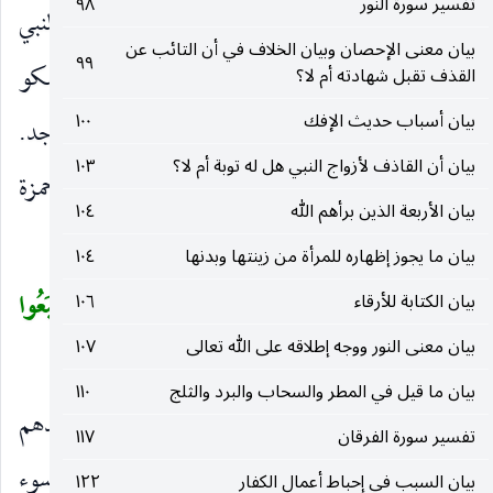
تفسير سورة النور
٩٨
النسب وكمال النفس والزلفى من الله تعالى. وعن النبي
بيان معنى الإحصان وبيان الخلاف في أن التائب عن
٩٩
عليه الصلاة والسلام «اتلوا القرآن وابكوا فإن لم تبكو
القذف تقبل شهادته أم لا؟
بيان أسباب حديث الإفك
١٠٠
فتباكوا». والبكي جمع باك كالسجود في جمع ساجد.
بيان أن القاذف لأزواج النبي هل له توبة أم لا؟
١٠٣
وقرئ «يتلى» بالياء لأن التأنيث غير حقيقي ، وقرأ حمزة
بيان الأربعة الذين برأهم الله
١٠٤
والكسائي
بُكِيًّا
بكسر الباء.
)
(
بيان ما يجوز إظهاره للمرأة من زينتها وبدنها
١٠٤
فَخَلَفَ مِنْ بَعْدِهِمْ خَلْفٌ أَضاعُوا الصَّلاةَ وَاتَّبَعُوا
بيان الكتابة للأرقاء
١٠٦
(
بيان معنى النور ووجه إطلاقه على الله تعالى
١٠٧
الشَّهَواتِ فَسَوْفَ يَلْقَوْنَ غَيًّا
(٥٩)
)
بيان ما قيل في المطر والسحاب والبرد والثلج
١١٠
فَخَلَفَ مِنْ بَعْدِهِمْ خَلْفٌ
فعقبهم وجاء بعدهم
)
(
تفسير سورة الفرقان
١١٧
عقب سوء يقال خلف صدق بالفتح ، وخلف سوء
بيان السبب في إحباط أعمال الكفار
١٢٢