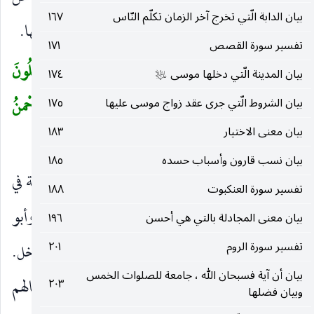
بيان الدابة الّتي تخرج آخر الزمان تكلّم النّاس
١٦٧
طريق الجنة ، وقيل هو واد في جهنم يستعيذ منه أوديتها.
تفسير سورة القصص
١٧١
إِلاَّ مَنْ تابَ وَآمَنَ وَعَمِلَ صالِحاً فَأُولئِكَ يَدْخُلُونَ
(
بيان المدينة الّتي دخلها موسى
١٧٤
عليه‌السلام
الْجَنَّةَ وَلا يُظْلَمُونَ شَيْئاً
(٦٠)
جَنَّاتِ عَدْنٍ الَّتِي وَعَدَ الرَّحْمنُ
بيان الشروط الّتي جرى عقد زواج موسى عليها
١٧٥
بيان معنى الاختيار
١٨٣
عِبادَهُ بِالْغَيْبِ إِنَّهُ كانَ وَعْدُهُ مَأْتِيًّا
(٦١)
)
بيان نسب قارون وأسباب حسده
١٨٥
إِلَّا مَنْ تابَ وَآمَنَ وَعَمِلَ صالِحاً
يدل على أن الآية في
)
(
تفسير سورة العنكبوت
١٨٨
الكفرة.
فَأُولئِكَ يَدْخُلُونَ الْجَنَّةَ
وقرأ ابن كثير وأبو
بيان معنى المجادلة بالتي هي أحسن
١٩٦
)
(
تفسير سورة الروم
٢٠١
عمرو وأبو بكر ويعقوب على البناء للمفعول من أدخل.
بيان أن آية فسبحان الله ، جامعة للصلوات الخمس
وَلا يُظْلَمُونَ شَيْئاً
ولا ينقصون شيئا من جزاء أعمالهم
٢٠٣
)
(
وبيان فضلها