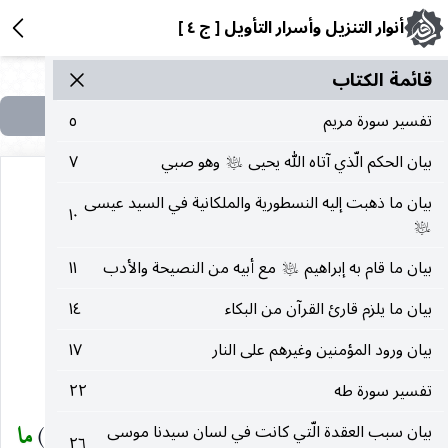
أنوار التنزيل وأسرار التأويل [ ج ٤ ]
قائمة الکتاب
تفسير سورة مريم
٥
بيان الحكم الّذي آتاه الله يحيى
وهو صبي
٧
عليه‌السلام
بيان ما ذهبت إليه النسطورية والملكانية في السيد عيسى
١٠
عليه‌السلام
(٢١) سورة الأنبياء
بيان ما قام به إبراهيم
مع أبيه من النصيحة والأدب
١١
عليه‌السلام
بيان ما يلزم قارئ القرآن من البكاء
١٤
مكية وآيها مائة واثنتا عشرة آية
بيان ورود المؤمنين وغيرهم على النار
١٧
بِسْمِ اللهِ الرَّحْمنِ الرَّحِيمِ
تفسير سورة طه
٢٢
اقْتَرَبَ لِلنَّاسِ حِسابُهُمْ وَهُمْ فِي غَفْلَةٍ مُعْرِضُونَ
(١)
ما
بيان سبب العقدة الّتي كانت في لسان سيدنا موسى
(
٢٦