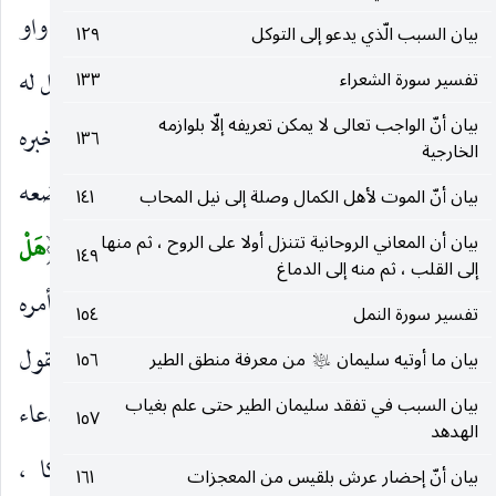
خفي تناجيهم بها.
الَّذِينَ ظَلَمُوا
بدل من واو
)
(
بيان السبب الّذي يدعو إلى التوكل
١٢٩
وَأَسَرُّوا
للإيماء بأنهم ظالمون فيما أسروا به ، أو فاعل له
تفسير سورة الشعراء
١٣٣
)
(
بيان أنّ الواجب تعالى لا يمكن تعريفه إلّا بلوازمه
والواو لعلامة الجمع أو مبتدأ والجملة المتقدمة خبره
١٣٦
الخارجية
وأصله وهؤلاء أسروا النجوى فوضع الموصول موضعه
بيان أنّ الموت لأهل الكمال وصلة إلى نيل المحاب
١٤١
تسجيلا على فعلهم بأنه ظلم أو منصوب على الذم.
هَلْ
بيان أن المعاني الروحانية تتنزل أولا على الروح ، ثم منها
(
١٤٩
إلى القلب ، ثم منه إلى الدماغ
هذا إِلَّا بَشَرٌ مِثْلُكُمْ أَفَتَأْتُونَ السِّحْرَ وَأَنْتُمْ تُبْصِرُونَ
بأمره
)
تفسير سورة النمل
١٥٤
في موضع النصب بدلا من
النَّجْوَى
، أو مفعولا لقول
بيان ما أوتيه سليمان
من معرفة منطق الطير
١٥٦
)
(
عليه‌السلام
بيان السبب في تفقد سليمان الطير حتى علم بغياب
مقدر كأنهم استدلوا بكونه بشرا على كذبه في ادعاء
١٥٧
الهدهد
الرسالة لاعتقادهم أن الرسول لا يكون إلا ملكا ،
بيان أنّ إحضار عرش بلقيس من المعجزات
١٦١