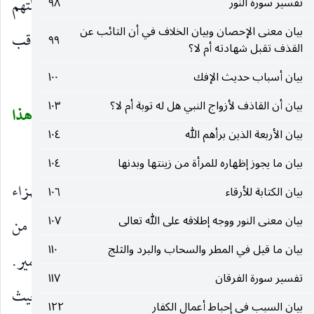
يَلْعَبُونَ
يستهزئون به ويستسخرون منه لتناهي غفلتهم
تفسير سورة النور
٩٨
)
بيان معنى الإحصان وبيان الخلاف في أن التائب عن
وفرط إعراضهم عن النظر في الأمور والتفكر في العواقب
٩٩
القذف تقبل شهادته أم لا؟
وَهُمْ يَلْعَبُونَ
حال من الواو وكذلك :
)
(
بيان أسباب حديث الإفك
١٠٠
بيان أن القاذف لأزواج النبي هل له توبة أم لا؟
١٠٣
لاهِيَةً قُلُوبُهُمْ وَأَسَرُّوا النَّجْوَى الَّذِينَ ظَلَمُوا هَلْ هذا
(
بيان الأربعة الذين برأهم الله
١٠٤
إِلاَّ بَشَرٌ مِثْلُكُمْ أَفَتَأْتُونَ السِّحْرَ وَأَنْتُمْ تُبْصِرُونَ
(٣)
)
بيان ما يجوز إظهاره للمرأة من زينتها وبدنها
١٠٤
لاهِيَةً قُلُوبُهُمْ
أي استمعوه جامعين بين الاستهزاء
بيان الكتابة للأرقاء
١٠٦
)
(
بيان معنى النور ووجه إطلاقه على الله تعالى
١٠٧
والتلهي والذهول عن التفكر فيه ، ويجوز أن يكون من
بيان ما قيل في المطر والسحاب والبرد والثلج
١١٠
واو
يَلْعَبُونَ
وقرئت بالرفع على أنها خبر آخر للضمير.
)
(
تفسير سورة الفرقان
١١٧
وَأَسَرُّوا النَّجْوَى
بالغوا في إخفائها أو جعلوها بحيث
)
(
بيان السبب في إحباط أعمال الكفار
١٢٢