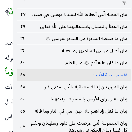
عليه‌السلام
يَأْتِيهِمْ مِنْ ذِكْرٍ مِنْ رَبِّهِمْ مُحْدَثٍ إِلاَّ اسْتَمَعُوهُ وَهُمْ يَلْعَبُونَ
)
بيان المحبة الّتي أعطاها الله لسيدنا موسى في صغره
٢٧
(٢)
بيان الخطأ والنسيان واستحالتهما على الله تعالى
٢٩
بيان ما صنعته السحرة من السحر لموسى
٣١
عليه‌السلام
اقْتَرَبَ لِلنَّاسِ حِسابُهُمْ
بالإضافة إلى ما مضى أو عند
)
(
بيان أصل موسى السامريّ وما فعله
٣٤
الله لقوله تعالى :
إِنَّهُمْ يَرَوْنَهُ بَعِيداًوَنَراهُ قَرِيباً
وقوله
)
(
بيان ما كان عليه آدم
من الحلم
٤٠
عليه‌السلام
وَيَسْتَعْجِلُونَكَ بِالْعَذابِ وَلَنْ يُخْلِفَ اللهُ وَعْدَهُ وَإِنَّ يَوْماً
(
تفسير سورة الأنبياء
٤٥
عِنْدَ رَبِّكَ كَأَلْفِ سَنَةٍ مِمَّا تَعُدُّونَ
أو لأن كل ما هو آت
بيان الفرق بين إلا الاستثنائية والّتي بمعنى غير
٤٨
)
بيان معنى رتق الأرض والسموات وفتقهما
٥٠
قريب وإنما البعيد ما انقرض ومضى ، واللام صلة ل
بيان ما فعل بإبراهيم
حين رمي في النار وما قاله
٥٥
عليه‌السلام
اقْتَرَبَ
أو تأكيد للإضافة وأصله اقترب حساب الناس
)
(
بيان الخصومة الّتي عرضت على داود وسليمان وحكم
٥٧
كل فيها وبيان الحكم في شريعتنا