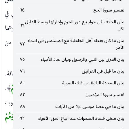
ثم اقترب للناس الحساب ثم اقترب للناس حسابهم ، وخص
تفسير سورة الحج
٦٤
الناس بالكفار لتقييدهم بقوله :
وَهُمْ فِي غَفْلَةٍ
أي في
)
(
بيان الخلاف في جواز بيع دور الحرم وإجارتها وبسط الدليل
٦٩
غفلة عن الحساب.
مُعْرِضُونَ
عن التفكر فيه وهما
لكل
)
(
بيان ما كان يفعله أهل الجاهلية مع المسلمين في ابتداء
خبران للضمير ، ويجوز أن يكون الظرف حالا من
٧٢
الأمر
المستكن في
مُعْرِضُونَ
.
)
(
بيان الفرق بين النبي والرسول وبيان عدد الأنبياء
٧٥
بيان ما قيل في الغرانيق
٧٦
ما يَأْتِيهِمْ مِنْ ذِكْرٍ
ينبههم عن سنة الغفلة والجهالة.
)
(
بيان السجدة الثانية من تلك السورة
٨٠
مِنْ رَبِّهِمْ
صفة ل
ذِكْرٍ
أو صلة ل
يَأْتِيهِمْ
.
)
(
)
(
)
(
تفسير سورة المؤمنون
٨٢
مُحْدَثٍ
تنزيله ليكرر على أسماعهم التنبيه كي يتعظوا ،
)
(
بيان ما في عصا موسى
من الآيات
٨٨
عليه‌السلام
وقرئ بالرفع حملا على المحل.
إِلَّا اسْتَمَعُوهُ وَهُمْ
(
بيان معنى فساد السموات عند اتباع الحق الأهواء
٩٢