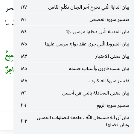
واستلزموا منه أن ما جاء به من الخوارق كالقرآن سحر
بيان الدابة الّتي تخرج آخر الزمان تكلّم النّاس
١٦٧
تفسير سورة القصص
١٧١
فأنكروا حضوره ، وإنما أسروا به تشاورا في استنباط ما
بيان المدينة الّتي دخلها موسى
١٧٤
عليه‌السلام
يهدم أمره ويظهر فساده للناس عامة.
بيان الشروط الّتي جرى عقد زواج موسى عليها
١٧٥
قالَ رَبِّي يَعْلَمُ الْقَوْلَ فِي السَّماءِ وَالْأَرْضِ وَهُوَ السَّمِيعُ
(
بيان معنى الاختيار
١٨٣
الْعَلِيمُ
(٤)
بَلْ قالُوا أَضْغاثُ أَحْلامٍ بَلِ افْتَراهُ بَلْ هُوَ شاعِرٌ
بيان نسب قارون وأسباب حسده
١٨٥
تفسير سورة العنكبوت
١٨٨
فَلْيَأْتِنا بِآيَةٍ كَما أُرْسِلَ الْأَوَّلُونَ
(٥)
)
بيان معنى المجادلة بالتي هي أحسن
١٩٦
٤٥
تفسير سورة الروم
٢٠١
بيان أن آية فسبحان الله ، جامعة للصلوات الخمس
٢٠٣
وبيان فضلها