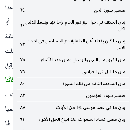
أو مرتوقتين ، وهو الضم والالتحام أي كانتا شيئا واحدا
تفسير سورة الحج
٦٤
وحقيقة متحدة.
فَفَتَقْناهُما
بالتنويع والتمييز ، أو
بيان الخلاف في جواز بيع دور الحرم وإجارتها وبسط الدليل
)
(
٦٩
لكل
كانت السموات واحدة ففتقت بالتحريكات المختلفة
بيان ما كان يفعله أهل الجاهلية مع المسلمين في ابتداء
٧٢
الأمر
حتى صارت أفلاكا ، وكانت الأرضون واحدة فجعلت
بيان الفرق بين النبي والرسول وبيان عدد الأنبياء
٧٥
باختلاف كيفياتها وأحوالها طبقات أو أقاليم. وقيل
بيان ما قيل في الغرانيق
٧٦
كانَتا
بحيث لا فرجة بينهما ففرج. وقيل
كانَتا
(
)
(
بيان السجدة الثانية من تلك السورة
٨٠
رَتْقاً
لا تمطر ولا تنبت ففتقناهما بالمطر والنبات ،
)
تفسير سورة المؤمنون
٨٢
فيكون المراد ب
بيان ما في عصا موسى
السَّماواتِ
من الآيات
٨٨
سماء الدنيا وجمعها
(
عليه‌السلام
)
بيان معنى فساد السموات عند اتباع الحق الأهواء
٩٢
باعتبار الآفاق أو
السَّماواتِ
بأسرارها على أن لها
)
(