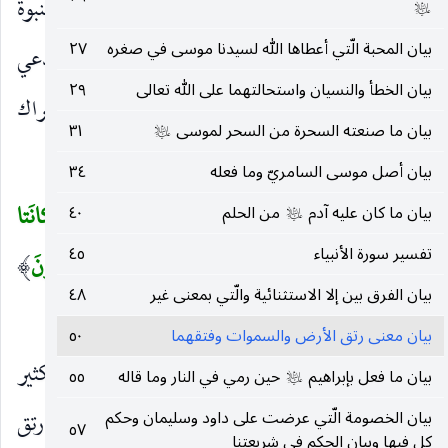
إِلهٌ مِنْ دُونِهِ فَذلِكَ نَجْزِيهِ جَهَنَّمَ
يريد به نفي النبوة
)
عليه‌السلام
بيان المحبة الّتي أعطاها الله لسيدنا موسى في صغره
٢٧
وادعاء ذلك عن الملائكة وتهديد المشركين بتهديد مدعي
بيان الخطأ والنسيان واستحالتهما على الله تعالى
٢٩
الربوبية.
كَذلِكَ نَجْزِي الظَّالِمِينَ
من ظلم بالإشراك
)
(
بيان ما صنعته السحرة من السحر لموسى
٣١
عليه‌السلام
وادعاء الربوبية.
بيان أصل موسى السامريّ وما فعله
٣٤
أَوَلَمْ يَرَ الَّذِينَ كَفَرُوا أَنَّ السَّماواتِ وَالْأَرْضَ كانَتا
بيان ما كان عليه آدم
من الحلم
٤٠
(
عليه‌السلام
تفسير سورة الأنبياء
٤٥
رَتْقاً فَفَتَقْناهُما وَجَعَلْنا مِنَ الْماءِ كُلَّ شَيْءٍ حَيٍّ أَفَلا يُؤْمِنُونَ
)
بيان الفرق بين إلا الاستثنائية والّتي بمعنى غير
٤٨
(٣٠)
بيان معنى رتق الأرض والسموات وفتقهما
٥٠
أَوَلَمْ يَرَ الَّذِينَ كَفَرُوا
أو لم يعلموا ، وقرأ ابن كثير
)
(
بيان ما فعل بإبراهيم
حين رمي في النار وما قاله
٥٥
عليه‌السلام
بغير واو.
بيان الخصومة الّتي عرضت على داود وسليمان وحكم
أَنَّ السَّماواتِ وَالْأَرْضَ كانَتا رَتْقاً
ذات رتق
)
(
٥٧
كل فيها وبيان الحكم في شريعتنا