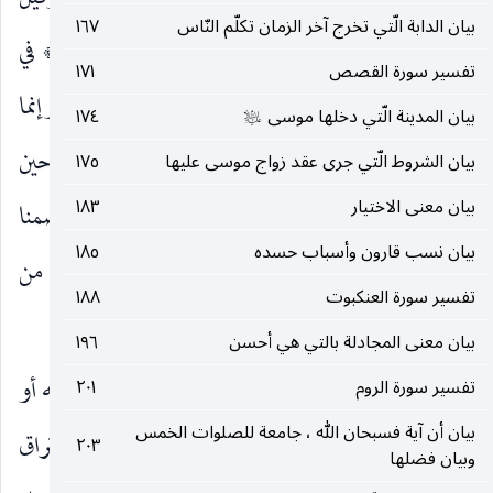
ثبت.
أَنْ تَمِيدَ بِهِمْ
كراهة أن تميل بهم وتضطرب ، وقيل
بيان الدابة الّتي تخرج آخر الزمان تكلّم النّاس
١٦٧
لأن لا تميد فحذف لا لأمن الإلباس.
وَجَعَلْنا فِيها
في
)
(
تفسير سورة القصص
١٧١
الأرض أو الرواسي.
فِجاجاً سُبُلاً
مسالك واسعة وإنما
)
(
بيان المدينة الّتي دخلها موسى
١٧٤
عليه‌السلام
قدم فجاجا وهو وصف له ليصير حالا فيدل على أنه حين
بيان الشروط الّتي جرى عقد زواج موسى عليها
١٧٥
بيان معنى الاختيار
١٨٣
خلقها خلقها كذلك ، أو ليبدل منها
سُبُلاً
فيدل ضمنا
)
(
بيان نسب قارون وأسباب حسده
١٨٥
على أنه خلقها ووسعها للسابلة مع ما يكون فيه من
تفسير سورة العنكبوت
١٨٨
التوكيد.
لَعَلَّهُمْ يَهْتَدُونَ
إلى مصالحهم.
)
(
بيان معنى المجادلة بالتي هي أحسن
١٩٦
وَجَعَلْنَا السَّماءَ سَقْفاً مَحْفُوظاً
عن الوقوع بقدرته أو
تفسير سورة الروم
٢٠١
)
(
بيان أن آية فسبحان الله ، جامعة للصلوات الخمس
الفساد والانحلال إلى الوقت المعلوم بمشيئته ، أو استراق
٢٠٣
وبيان فضلها