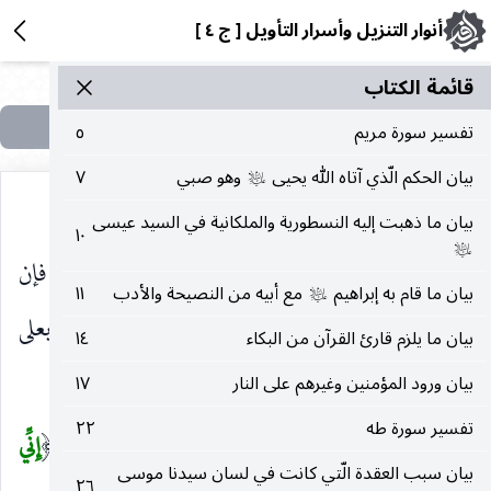
أنوار التنزيل وأسرار التأويل [ ج ٤ ]
قائمة الکتاب
تفسير سورة مريم
٥
بيان الحكم الّذي آتاه الله يحيى
وهو صبي
٧
عليه‌السلام
بيان ما ذهبت إليه النسطورية والملكانية في السيد عيسى
١٠
عليه‌السلام
ولذلك خص بها العلماء. والإشفاق خوف مع اعتناء فإن
بيان ما قام به إبراهيم
مع أبيه من النصيحة والأدب
١١
عليه‌السلام
عدي بمن فمعنى الخوف فيه أظهر وإن عدي بعلى
بيان ما يلزم قارئ القرآن من البكاء
١٤
فبالعكس.
بيان ورود المؤمنين وغيرهم على النار
١٧
تفسير سورة طه
٢٢
وَمَنْ يَقُلْ مِنْهُمْ
من الملائكة أو من الخلائق.
إِنِّي
(
)
(
بيان سبب العقدة الّتي كانت في لسان سيدنا موسى
٢٦