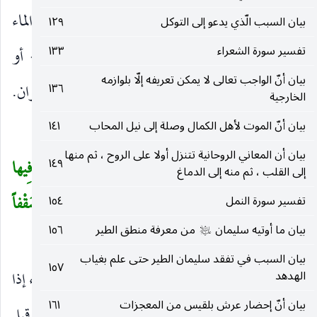
وانتفاعه به بعينه ، أو صيرنا كل شيء حي بسبب من الماء
بيان السبب الّذي يدعو إلى التوكل
١٢٩
تفسير سورة الشعراء
١٣٣
لا يحيا دونه. وقرئ «حيا» على أنه صفة
كُلَ
أو
)
(
بيان أنّ الواجب تعالى لا يمكن تعريفه إلّا بلوازمه
مفعول ثان ، والظرف لغو والشيء مخصوص بالحيوان.
١٣٦
الخارجية
أَفَلا يُؤْمِنُونَ
مع ظهور الآيات.
بيان أنّ الموت لأهل الكمال وصلة إلى نيل المحاب
١٤١
)
(
بيان أن المعاني الروحانية تتنزل أولا على الروح ، ثم منها
١٤٩
وَجَعَلْنا فِي الْأَرْضِ رَواسِيَ أَنْ تَمِيدَ بِهِمْ وَجَعَلْنا فِيها
(
إلى القلب ، ثم منه إلى الدماغ
فِجاجاً سُبُلاً لَعَلَّهُمْ يَهْتَدُونَ
(٣١)
وَجَعَلْنَا السَّماءَ سَقْفاً
تفسير سورة النمل
١٥٤
بيان ما أوتيه سليمان
من معرفة منطق الطير
١٥٦
مَحْفُوظاً وَهُمْ عَنْ آياتِها مُعْرِضُونَ
(٣٢)
عليه‌السلام
)
بيان السبب في تفقد سليمان الطير حتى علم بغياب
١٥٧
وَجَعَلْنا فِي الْأَرْضِ رَواسِيَ
ثابتات من رسا الشيء إذا
الهدهد
)
(
بيان أنّ إحضار عرش بلقيس من المعجزات
١٦١
)
(