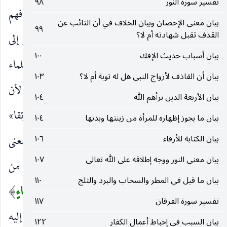
تفسير سورة النور
٩٨
مدخلا ما في الأمطار ، والكفرة وإن لم يعلموا ذلك فهم
بيان معنى الإحصان وبيان الخلاف في أن التائب عن
٩٩
القذف تقبل شهادته أم لا؟
متمكنون من العلم به نظرا فإن الفتق عارض مفتقر إلى
بيان أسباب حديث الإفك
١٠٠
مؤثر واجب ابتداء أو بوسط ، أو استفسارا من العلماء
بيان أن القاذف لأزواج النبي هل له توبة أم لا؟
١٠٣
ومطالعة للكتب ، وإنما قال
كانَتا
ولم يقل كن لأن
)
(
بيان الأربعة الذين برأهم الله
١٠٤
المراد جماعة السموات وجماعة الأرض. وقرئ «رتقا»
بيان ما يجوز إظهاره للمرأة من زينتها وبدنها
١٠٤
بالفتح على تقدير شيئا رتقا أي مرتوقا كالرفض بمعنى
بيان الكتابة للأرقاء
١٠٦
بيان معنى النور ووجه إطلاقه على الله تعالى
١٠٧
المرفوض.
وَجَعَلْنا مِنَ الْماءِ كُلَّ شَيْءٍ حَيٍ
وخلقنا من
)
(
بيان ما قيل في المطر والسحاب والبرد والثلج
١١٠
الماء كل حيوان كقوله تعالى
اللهُ خَلَقَ كُلَّ دَابَّةٍ مِنْ ماءٍ
)
(
تفسير سورة الفرقان
١١٧
وذلك لأنه من أعظم مواده أو لفرط احتياجه إليه
بيان السبب في إحباط أعمال الكفار
١٢٢