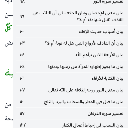
المشتركة لزم تنافي لوازم الأمور المتفقة وهو محال ، والآية
تفسير سورة النور
٩٨
متناولة زيادات الصور والمعاني كملاحة الوجه وحسن
بيان معنى الإحصان وبيان الخلاف في أن التائب عن
٩٩
القذف تقبل شهادته أم لا؟
الصوت وحصافة العقل وسماحة النفس.
إِنَّ اللهَ عَلى كُلِّ
(
بيان أسباب حديث الإفك
١٠٠
شَيْءٍ قَدِيرٌ
وتخصيص بعض الأشياء بالتحصيل دون بعض
بيان أن القاذف لأزواج النبي هل له توبة أم لا؟
١٠٣
)
بيان الأربعة الذين برأهم الله
١٠٤
، إنما هو من جهة الإرادة.
بيان ما يجوز إظهاره للمرأة من زينتها وبدنها
١٠٤
ما يَفْتَحِ اللهُ لِلنَّاسِ مِنْ رَحْمَةٍ فَلا مُمْسِكَ لَها وَما يُمْسِكْ
(
بيان الكتابة للأرقاء
١٠٦
فَلا مُرْسِلَ لَهُ مِنْ بَعْدِهِ وَهُوَ الْعَزِيزُ الْحَكِيمُ
(٢)
)
بيان معنى النور ووجه إطلاقه على الله تعالى
١٠٧
بيان ما قيل في المطر والسحاب والبرد والثلج
١١٠
ما يَفْتَحِ اللهُ لِلنَّاسِ
ما يطلق لهم ويرسل وهو من
)
(
تفسير سورة الفرقان
١١٧
تجوز السبب للمسبب.
مِنْ رَحْمَةٍ
كنعمة وأمن وصحة
)
(
بيان السبب في إحباط أعمال الكفار
١٢٢