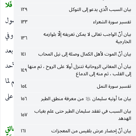
وعلم ونبوة.
فَلا مُمْسِكَ لَها
يحبسها.
وَما يُمْسِكْ فَلا
(
)
(
بيان السبب الّذي يدعو إلى التوكل
١٢٩
مُرْسِلَ لَهُ
يطلقه ، واختلاف الضميرين لأن الموصول
)
تفسير سورة الشعراء
١٣٣
الأول مفسر بالرحمة والثاني مطلق بتناولها والغضب ، وفي
بيان أنّ الواجب تعالى لا يمكن تعريفه إلّا بلوازمه
١٣٦
الخارجية
ذلك إشعار بأن رحمته سبقت غضبه.
مِنْ بَعْدِهِ
من بعد
)
(
بيان أنّ الموت لأهل الكمال وصلة إلى نيل المحاب
١٤١
إمساكه.
وَهُوَ الْعَزِيزُ
الغالب على ما يشاء ليس لأحد
بيان أن المعاني الروحانية تتنزل أولا على الروح ، ثم منها
)
(
١٤٩
إلى القلب ، ثم منه إلى الدماغ
أن ينازعه فيه.
الْحَكِيمُ
لا يفعل إلا بعلم وإتقان. ثم لما
)
(
تفسير سورة النمل
١٥٤
بين أنه الموجد للملك والملكوت والمتصرف فيهما على
بيان ما أوتيه سليمان
من معرفة منطق الطير
١٥٦
عليه‌السلام
الإطلاق أمر الناس بشكر إنعامه فقال :
بيان السبب في تفقد سليمان الطير حتى علم بغياب
١٥٧
الهدهد
يا أَيُّهَا النَّاسُ اذْكُرُوا نِعْمَتَ اللهِ عَلَيْكُمْ هَلْ مِنْ خالِقٍ
(
بيان أنّ إحضار عرش بلقيس من المعجزات
١٦١