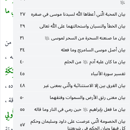
عليه‌السلام
رُسُلاً أُولِي أَجْنِحَةٍ مَثْنى وَثُلاثَ وَرُباعَ يَزِيدُ فِي الْخَلْقِ ما
بيان المحبة الّتي أعطاها الله لسيدنا موسى في صغره
٢٧
يَشاءُ إِنَّ اللهَ عَلى كُلِّ شَيْءٍ قَدِيرٌ
(١)
بيان الخطأ والنسيان واستحالتهما على الله تعالى
٢٩
)
بيان ما صنعته السحرة من السحر لموسى
٣١
عليه‌السلام
الْحَمْدُ لِلَّهِ فاطِرِ السَّماواتِ وَالْأَرْضِ
مبدعهما من
)
(
بيان أصل موسى السامريّ وما فعله
٣٤
الفطر بمعنى الشق كأنه شق العدم بإخراجهما منه ،
بيان ما كان عليه آدم
من الحلم
٤٠
عليه‌السلام
والإضافة محضة لأنه بمعنى الماضي.
جاعِلِ الْمَلائِكَةِ
(
تفسير سورة الأنبياء
٤٥
رُسُلاً
وسائط بين الله وبين أنبيائه والصالحين من عباده ،
بيان الفرق بين إلا الاستثنائية والّتي بمعنى غير
٤٨
)
بيان معنى رتق الأرض والسموات وفتقهما
٥٠
يبلغون إليهم رسالاته بالوحي والإلهام والرؤيا الصادقة ،
بيان ما فعل بإبراهيم
حين رمي في النار وما قاله
٥٥
عليه‌السلام
أو بينه وبين خلقه يوصلون إليهم آثار صنعه.
أُولِي
(
بيان الخصومة الّتي عرضت على داود وسليمان وحكم
٥٧
كل فيها وبيان الحكم في شريعتنا
)