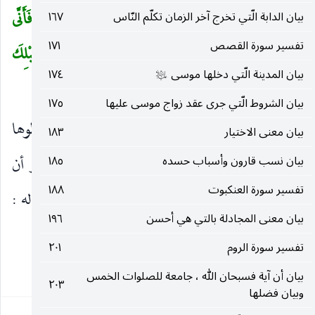
غَيْرُ اللهِ يَرْزُقُكُمْ مِنَ السَّماءِ وَالْأَرْضِ لا إِلهَ إِلاَّ هُوَ فَأَنَّى
بيان الدابة الّتي تخرج آخر الزمان تكلّم النّاس
١٦٧
تفسير سورة القصص
١٧١
تُؤْفَكُونَ
(٣)
وَإِنْ يُكَذِّبُوكَ فَقَدْ كُذِّبَتْ رُسُلٌ مِنْ قَبْلِكَ
بيان المدينة الّتي دخلها موسى
١٧٤
عليه‌السلام
وَإِلَى اللهِ تُرْجَعُ الْأُمُورُ
(٤)
)
بيان الشروط الّتي جرى عقد زواج موسى عليها
١٧٥
يا أَيُّهَا النَّاسُ اذْكُرُوا نِعْمَتَ اللهِ عَلَيْكُمْ
احفظوها
)
(
بيان معنى الاختيار
١٨٣
بمعرفة حقها والاعتراف بها وطاعة موليها ، ثم أنكر أن
بيان نسب قارون وأسباب حسده
١٨٥
تفسير سورة العنكبوت
١٨٨
يكون لغيره في ذلك مدخل فيستحق أن يشرك به بقوله :
بيان معنى المجادلة بالتي هي أحسن
١٩٦
هَلْ مِنْ خالِقٍ غَيْرُ اللهِ يَرْزُقُكُمْ مِنَ السَّماءِ وَالْأَرْضِ
(
تفسير سورة الروم
٢٠١
٢٥٣
بيان أن آية فسبحان الله ، جامعة للصلوات الخمس
٢٠٣
وبيان فضلها