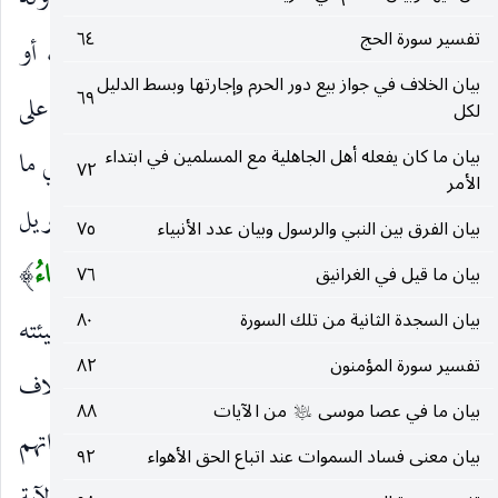
أَجْنِحَةٍ مَثْنى وَثُلاثَ وَرُباعَ
ذوي أجنحة متعددة متفاوتة
تفسير سورة الحج
٦٤
بتفاوت ما لهم من المراتب ينزلون بها ويعرجون ، أو
بيان الخلاف في جواز بيع دور الحرم وإجارتها وبسط الدليل
٦٩
يسرعون بها نحو ما وكلهم الله عليه فيتصرفون فيه على
لكل
بيان ما كان يفعله أهل الجاهلية مع المسلمين في ابتداء
أمرهم به ، ولعله لم يرد به خصوصية الأعداد ونفي ما
٧٢
الأمر
زاد عليها ، لما روي أنه عليه الصلاة والسلام رأى جبريل
بيان الفرق بين النبي والرسول وبيان عدد الأنبياء
٧٥
ليلة المعراج وله ستمائة جناح
يَزِيدُ فِي الْخَلْقِ ما يَشاءُ
بيان ما قيل في الغرانيق
٧٦
)
(
بيان السجدة الثانية من تلك السورة
٨٠
استئناف للدلالة على أن تفاوتهم في ذلك بمقتضى مشيئته
تفسير سورة المؤمنون
٨٢
ومؤدى حكمته لا أمر تستدعيه ذواتهم ، لأن اختلاف
بيان ما في عصا موسى
من الآيات
٨٨
عليه‌السلام
الأصناف والأنواع ، بالخواص والفصول إن كان لذواتهم
بيان معنى فساد السموات عند اتباع الحق الأهواء
٩٢