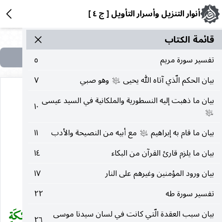
أنوار التنزيل وأسرار التأويل [ ج ٤ ]
قائمة الکتاب
تفسير سورة مريم
٥
بيان الحكم الّذي آتاه الله يحيى
وهو صبي
٧
عليه‌السلام
بيان ما ذهبت إليه النسطورية والملكانية في السيد عيسى
١٠
عليه‌السلام
(٣٥) سورة الملائكة
بيان ما قام به إبراهيم
مع أبيه من النصيحة والأدب
١١
عليه‌السلام
بيان ما يلزم قارئ القرآن من البكاء
١٤
مكية وآيها خمس وأربعون آية
بيان ورود المؤمنين وغيرهم على النار
١٧
بِسْمِ اللهِ الرَّحْمنِ الرَّحِيمِ
تفسير سورة طه
٢٢
الْحَمْدُ لِلَّهِ فاطِرِ السَّماواتِ وَالْأَرْضِ جاعِلِ الْمَلائِكَةِ
بيان سبب العقدة الّتي كانت في لسان سيدنا موسى
(
٢٦