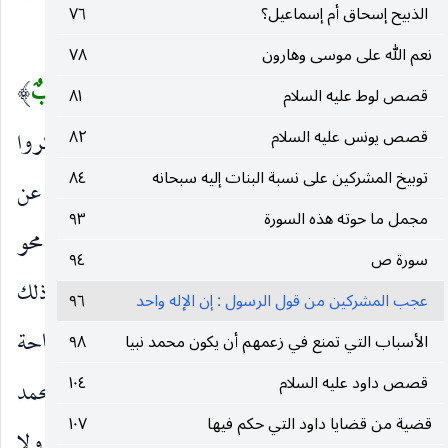
الذبيح إسحاق أم إسماعيل؟
٧٦
ثلاثة :
نعم الله على موسى وهارون
٧٨
(١)
أَجَعَلَ الْآلِهَةَ إِلهاً واحِداً إِنَّ هذا لَشَيْءٌ عُجابٌ
)
(
قصص لوط عليه السلام
٨١
قصص يونس عليه السلام
٨٢
أي أزعم أن المعبود إله واحد لا إله إلا هو؟ وقد أنكروا
توبيخ المشركين على نسبة البنات إليه سبحانه
٨٤
ذلك وتعجبوا من ترك الشرك بالله ، من أجل أنهم تلقوا عن
مجمل ما حوته هذه السورة
٩٣
آبائهم عبادة الأوثان وأشربته قلوبهم ، فلما دعاهم إلى محو
سورة ص
٩٤
ذلك من قلوبهم وإفراد الإله بالوحدانية أعظموا ذلك
عجب المشركين من قول الرسول : إن الإله واحد
٩٦
وتعجبوا منه وقالوا إن آباءهم على كثرتهم ورجاحة
الأسباب التي تمنع في زعمهم أن يكون محمد نبيا
٩٨
قصص داود عليه السلام
١٠٤
عقولهم لا يعقل أن يكونوا جاهلين مبطلين ويكون محمد
قضية من قضايا داود التي حكم فيها
١٠٧
وحده محقّا صادقا ـ ولا شك أن هذا استبعاد فحسب ، ولا