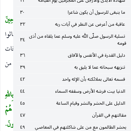
شهادة الأيدى والأرجل على المجرمين يوم القيامة
٢٣
كذبوا رسلهم فقال :
ما ينبغى للرسول أن يكون شاعرا
٣٠
كَمْ أَهْلَكْنا مِنْ قَبْلِهِمْ مِنْ قَرْنٍ فَنادَوْا وَلاتَ حِينَ
(
عاقبة من أعرض عن النظر في آيات ربه
٣٢
مَناصٍ
أي وكثير من الأمم قبلهم أهلكناهم فاستغاثوا
)
تسلية الرسول صلّى الله عليه وسلم عما يلقاه من أذى
٣٤
قومه
حين حل بهم العذاب ، فلم يغن ذلك عنهم شيئا ، فقد فات
دليل القدرة في الأنفس والآفاق
٣٦
الأوان وحل البأس ، فليس الوقت وقت فرار وهرب من
تنزيهه سبحانه عما لا يليق به
٣٩
العقاب.
قسمه تعالى بملائكته بأن الإله واحد
٤٢
الدنيا بيت فرشه الأرض وسقفه السماء
٤٤
ونحو الآية قوله : «
فَلَمَّا رَأَوْا بَأْسَنا قالُوا آمَنَّا بِاللهِ
الدليل على الحشر والنشر وقيام الساعة
٤٥
وَحْدَهُ
» وقوله «
حَتَّى إِذا أَخَذْنا مُتْرَفِيهِمْ بِالْعَذابِ إِذا هُمْ
مقالتهم في القرآن
٤٧
يَجْأَرُونَ
» وقوله «
فَلَمَّا أَحَسُّوا بَأْسَنا إِذا هُمْ مِنْها يَرْكُضُونَ.
يحشر الظالمون مع من على شاكلتهم في المعاصي
٤٩