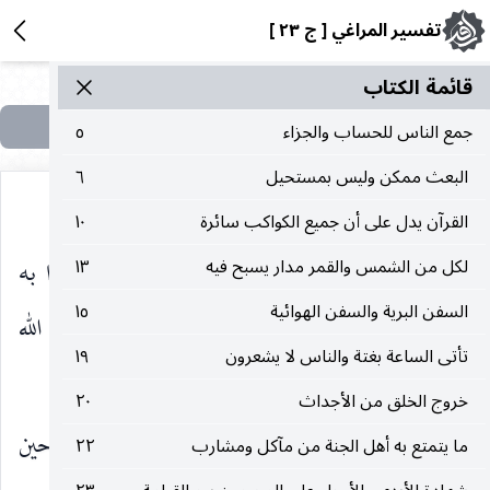
تفسير المراغي [ ج ٢٣ ]
قائمة الکتاب
جمع الناس للحساب والجزاء
٥
البعث ممكن وليس بمستحيل
٦
القرآن يدل على أن جميع الكواكب سائرة
١٠
ما يصلح حالهم في دينهم ولا دنياهم ، بل كذبوا به
لكل من الشمس والقمر مدار يسبح فيه
١٣
السفن البرية والسفن الهوائية
١٥
لاستكبارهم عن اتباع الحق ومشاقتهم لرسوله صلّى الله
تأتى الساعة بغتة والناس لا يشعرون
١٩
عليه وسلم وحرصهم على مخالفته.
خروج الخلق من الأجداث
٢٠
ثم حذرهم وخوّفهم ما أهلك به الأمم قبلهم حين
ما يتمتع به أهل الجنة من مآكل ومشارب
٢٢