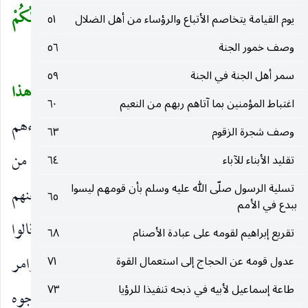
لا تَرْكُضُوا وَارْجِعُوا إِلى ما أُتْرِفْتُمْ فِيهِ وَمَساكِنِكُمْ لَعَلَّكُمْ
يوم القيامة يتخاصم الأتباع والرؤساء من أهل الضلال
٥١
وصف خمور الجنة
٥٦
تُسْئَلُونَ
».
سمر أهل الجنة في الجنة
٥٩
وَعَجِبُوا أَنْ جاءَهُمْ مُنْذِرٌ مِنْهُمْ وَقالَ الْكافِرُونَ هذا
(
اغتباط المؤمنين بما آتاهم ربهم من النعيم
٦٠
ساحِرٌ كَذَّابٌ
أي وما كان أشد تعجبهم حين جاءهم
)
وصف شجرة الزقوم
٦٣
بشر مثلهم يدّعى النبوة ويدعو إلى الله وليس له من
تقليد الأبناء للآباء
٦٤
تسلية الرسول صلّى الله عليه وسلم بأن قومهم ليسوا
الصفات الباطنة والظاهرة في زعمهم ما يجعله يمتاز عنهم
٦٥
ببدع في الأمم
ويختص بهذا المنصب وتلك المنزلة الرفيعة ، ومن ثم قالوا
تقريع إبراهيم لقومه على عبادة الأصنام
٦٨
ما هو إلا خدّاع كذاب فيما ينسبه إلى الله من الأوامر
عدول قومه عن الحجاج إلى استعمال القوة
٧١
طاعة إسماعيل لأبيه في ذبحه تنفيذا للرؤيا
٧٣
والنواهي ، ثم ذكر شبهتهم فى إثبات كذبه من وجوه