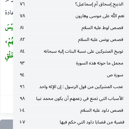
الذبيح إسحاق أم إسماعيل؟
٧٦
التي هى أصعب في الخلق منكم ، فهو قادر على إعادة
نعم الله على موسى وهارون
٧٨
الحياة فيكم بالأولى كما جاء في السورة السابقة «
أَوَلَيْسَ
قصص لوط عليه السلام
٨١
قصص يونس عليه السلام
٨٢
الَّذِي خَلَقَ السَّماواتِ وَالْأَرْضَ بِقادِرٍ عَلى أَنْ يَخْلُقَ مِثْلَهُمْ
»
توبيخ المشركين على نسبة البنات إليه سبحانه
٨٤
وجاء في قوله : «
لَخَلْقُ السَّماواتِ وَالْأَرْضِ أَكْبَرُ مِنْ خَلْقِ
مجمل ما حوته هذه السورة
٩٣
النَّاسِ
»
سورة ص
٩٤
٤٥
عجب المشركين من قول الرسول : إن الإله واحد
٩٦
الأسباب التي تمنع في زعمهم أن يكون محمد نبيا
٩٨
قصص داود عليه السلام
١٠٤
قضية من قضايا داود التي حكم فيها
١٠٧