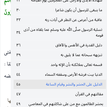
لَمَبْعُوثُونَ (١٦) أَوَآباؤُنَا الْأَوَّلُونَ (١٧) قُلْ نَعَمْ وَأَنْتُمْ
شهادة الأيدى والأرجل على المجرمين يوم القيامة
٢٣
ما ينبغى للرسول أن يكون شاعرا
٣٠
داخِرُونَ (١٨) فَإِنَّما هِيَ زَجْرَةٌ واحِدَةٌ فَإِذا هُمْ يَنْظُرُونَ
عاقبة من أعرض عن النظر في آيات ربه
٣٢
(١٩)
)
تسلية الرسول صلّى الله عليه وسلم عما يلقاه من أذى
٣٤
قومه
تفسير المفردات
دليل القدرة في الأنفس والآفاق
٣٦
فاستفهم : أي فاستخبر مشركى مكة من قولهم : استفتى
تنزيهه سبحانه عما لا يليق به
٣٩
فلانا إذا استخبره وسأله عن أمر يريد علمه ، أشد خلقا :
قسمه تعالى بملائكته بأن الإله واحد
٤٢
الدنيا بيت فرشه الأرض وسقفه السماء
٤٤
أي أصعب خلقا وأشق إيجادا ، لازب : أي ملتصق بعضه
الدليل على الحشر والنشر وقيام الساعة
٤٥
ببعض ، وأنشدوا لعلى بن أبى طالب :
مقالتهم في القرآن
٤٧
تعلّم فإن الله زادك
وأخلاق خير كلّها
يحشر الظالمون مع من على شاكلتهم في المعاصي
٤٩