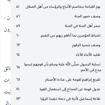
بسطة
لك لازب
يوم القيامة يتخاصم الأتباع والرؤساء من أهل الضلال
٥١
وصف خمور الجنة
٥٦
يسخرون : أي يستهزئون ، وإذا ذكروا لا يذكرون :
سمر أهل الجنة في الجنة
٥٩
أي وإذا وعظوا لا يتعظون ، آية : أي معجزة ، يستسخرون
اغتباط المؤمنين بما آتاهم ربهم من النعيم
٦٠
: أي يبالغون في السخرية والاستهزاء.
وصف شجرة الزقوم
٦٣
المعنى الجملي
تقليد الأبناء للآباء
٦٤
تسلية الرسول صلّى الله عليه وسلم بأن قومهم ليسوا
افتتح سبحانه هذه السورة بإثبات وجود الخالق
٦٥
ببدع في الأمم
ووحدانيته ، وعلمه وقدرته ، بذكر خلق السموات
تقريع إبراهيم لقومه على عبادة الأصنام
٦٨
عدول قومه عن الحجاج إلى استعمال القوة
٧١
والأرض وما بينهما ، وخلق المشارق والمغارب ـ وهنا أثبت
طاعة إسماعيل لأبيه في ذبحه تنفيذا للرؤيا
٧٣
الحشر والنشر وقيام الساعة ببيان أن من خلق هذه العوالم