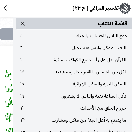
تفسير المراغي [ ج ٢٣ ]
قائمة الکتاب
جمع الناس للحساب والجزاء
٥
البعث ممكن وليس بمستحيل
٦
القرآن يدل على أن جميع الكواكب سائرة
١٠
فَاسْتَفْتِهِمْ أَهُمْ أَشَدُّ خَلْقاً أَمْ مَنْ خَلَقْنا إِنَّا خَلَقْناهُمْ مِنْ
لكل من الشمس والقمر مدار يسبح فيه
١٣
(
السفن البرية والسفن الهوائية
١٥
طِينٍ لازِبٍ (١١) بَلْ عَجِبْتَ وَيَسْخَرُونَ (١٢) وَإِذا ذُكِّرُوا
تأتى الساعة بغتة والناس لا يشعرون
١٩
لا يَذْكُرُونَ (١٣) وَإِذا رَأَوْا آيَةً يَسْتَسْخِرُونَ (١٤) وَقالُوا
خروج الخلق من الأجداث
٢٠
إِنْ هذا إِلاَّ سِحْرٌ مُبِينٌ (١٥) أَإِذا مِتْنا وَكُنَّا تُراباً وَعِظاماً أَإِنَّا
ما يتمتع به أهل الجنة من مآكل ومشارب
٢٢