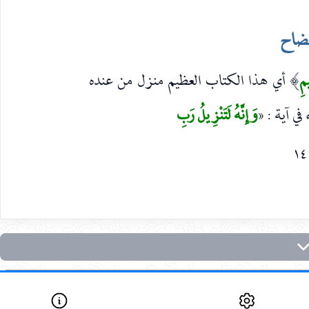
يضاح
مِ
أي هذا الكتاب العظيم منزل من عنده
)
في آية : «
وَإِنَّهُ لَتَنْزِيلُ رَبِ
١٤