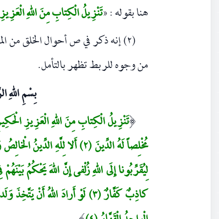
هنا بقوله : «
تَنْزِيلُ الْكِتابِ مِنَ اللهِ الْعَزِيزِ
(٢) إنه ذكر في ص أحوال الخلق من المب
من وجوه للربط تظهر بالتأمل.
بِسْمِ اللهِ الر
(
مُخْلِصاً لَهُ الدِّينَ (٢) أَلا لِلَّهِ الدّ
لِيُقَرِّبُونا إِلَى اللهِ زُلْفى إِنَّ اللهَ يَحْكُمُ بَيْنَهُم
كاذِبٌ كَفَّارٌ (٣) لَوْ أَرادَ اللهُ أَنْ ي
)