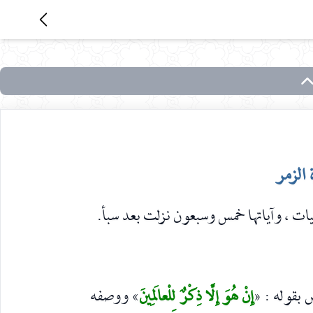
الزمر
إِنْ هُوَ إِلَّا ذِكْرٌ لِلْعالَمِينَ
» ووصفه