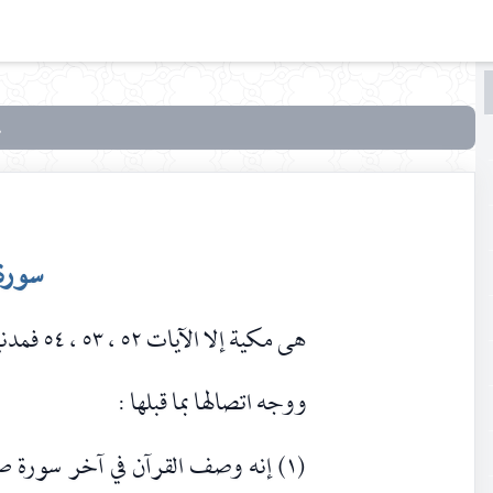
البحث
البحث
في
تفسير
المراغي
سورة 
هى مكية إلا الآيات ٥٢ ، ٥٣ ، ٥٤ فمدنيات ، وآياتها خمس وسبعون نزلت بعد سبأ.
ووجه اتصالها بما قبلها :
(١) إنه وصف القرآن في آخر سورة ص بقوله : «