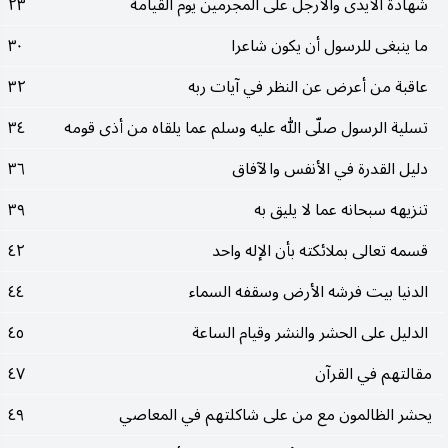
شهادة الأيدى والأرجل على المجرمين يوم القيامة
٢٣
ما ينبغى للرسول أن يكون شاعرا
٣٠
عاقبة من أعرض عن النظر في آيات ربه
٣٢
تسلية الرسول صلّى الله عليه وسلم عما يلقاه من أذى قومه
٣٤
دليل القدرة في الأنفس والآفاق
٣٦
تنزيهه سبحانه عما لا يليق به
٣٩
قسمه تعالى بملائكته بأن الإله واحد
٤٢
الدنيا بيت فرشه الأرض وسقفه السماء
٤٤
الدليل على الحشر والنشر وقيام الساعة
٤٥
مقالتهم في القرآن
٤٧
يحشر الظالمون مع من على شاكلتهم في المعاصي
٤٩