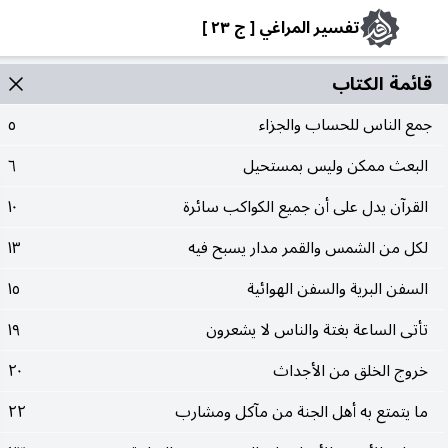
تفسير المراغي [ ج ٢٣ ]
قائمة الکتاب
جمع الناس للحساب والجزاء
٥
البعث ممكن وليس بمستحيل
٦
القرآن يدل على أن جميع الكواكب سائرة
١٠
لكل من الشمس والقمر مدار يسبح فيه
١٣
السفن البرية والسفن الهوائية
١٥
تأتى الساعة بغتة والناس لا يشعرون
١٩
خروج الخلق من الأجداث
٢٠
ما يتمتع به أهل الجنة من مآكل ومشارب
٢٢