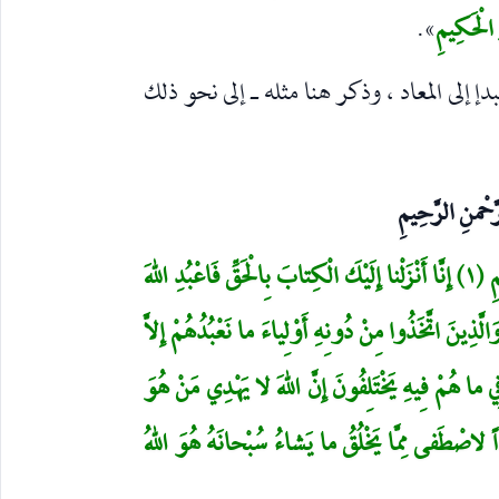
 الْحَكِيمِ
».
دإ إلى المعاد ، وذكر هنا مثله ـ إلى نحو ذلك
َّحْمنِ الرَّحِيمِ
تَنْزِيلُ الْكِتابِ مِنَ اللهِ الْعَزِيزِ الْحَكِيمِ (١) إِنَّا أَنْزَلْنا إِلَيْكَ الْكِتابَ بِالْحَقِّ فَاعْبُدِ اللهَ
ِينُ الْخالِصُ وَالَّذِينَ اتَّخَذُوا مِنْ دُونِهِ أَوْلِياءَ ما نَعْبُدُهُمْ إِلاَّ
ْ فِي ما هُمْ فِيهِ يَخْتَلِفُونَ إِنَّ اللهَ لا يَهْدِي مَنْ هُوَ
َتَّخِذَ وَلَداً لاصْطَفى مِمَّا يَخْلُقُ ما يَشاءُ سُبْحانَهُ هُوَ اللهُ