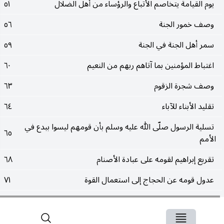
يوم القيامة يتخاصم الأتباع والرؤساء من أهل الضلال
٥١
وصف خمور الجنة
٥٦
سمر أهل الجنة في الجنة
٥٩
اغتباط المؤمنين بما آتاهم ربهم من النعيم
٦٠
وصف شجرة الزقوم
٦٣
تقليد الأبناء للآباء
٦٤
تسلية الرسول صلّى الله عليه وسلم بأن قومهم ليسوا ببدع في
٦٥
الأمم
تقريع إبراهيم لقومه على عبادة الأصنام
٦٨
عدول قومه عن الحجاج إلى استعمال القوة
٧١
طاعة إسماعيل لأبيه في ذبحه تنفيذا للرؤيا
٧٣
الذبيح إسحاق أم إسماعيل؟
٧٦