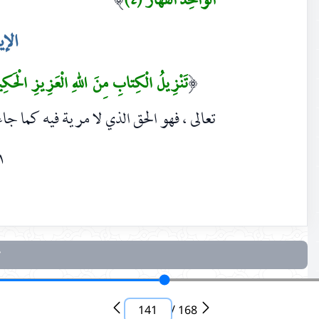
الْواحِدُ الْقَهَّارُ (٤)
الإ
تَنْزِيلُ الْكِتابِ مِنَ اللهِ الْعَزِيزِ الْحَكِي
(
تعالى ، فهو الحق الذي لا مرية فيه كما جاء 
١
141
/
168