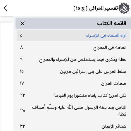
تفسير المراغي [ ج ١٥ ]
قائمة الکتاب
آراء العلماء فى الإسراء
٥
إلمامة فى المعراج
٨
عظة وذكرى فيما يستخلص من الإسراء والمعراج
٩
سلط الفرس على بنى إسرائيل مرتين
١٥
صفات القرآن
١٧
لكل امرئ كتاب يلقاه منشورا يوم القيامة
٢٣
الناس بعد بعثة الرسول صلى الله عليه وسلّم أصناف
٢٥
ثلاثة
شعائر الإيمان
٣٣