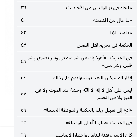
ما جاء فى بر الوالدين من الأحاديث
٣٦
«ما عال من اقتصد»
٤٠
مفاسد الزنا
٤٢
الحكمة فى تحريم قتل النفس
٤٣
فى الحديث : «أعوذ بك من شر سمعى وشر بصرى وشر
٤٦
قلبى وشر منى»
إنكار المشركين للبعث وشبهاتهم على ذلك
٥٤
ليس على أهل لا إله إلا الله وحشة عند الموت ولا فى
٥٧
القبر ولا فى الحشر
«ادع إلى سبيل ربك بالحكمة والموعظة الحسنة»
٥٩
١
فى الحديث «سلوا الله لى الوسيلة»
٦٣
كان الإسراء فتنة للناس واختبارا لإيمانهم
٦٦