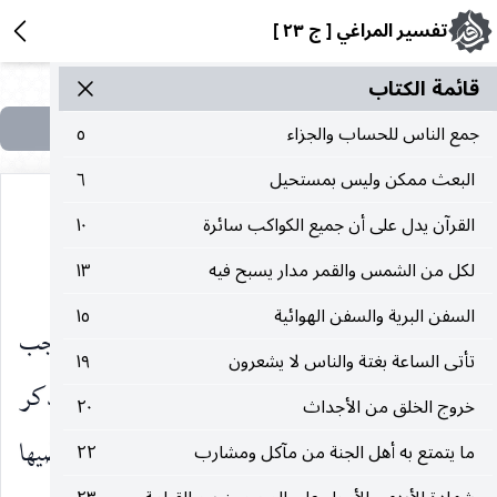
تفسير المراغي [ ج ٢٣ ]
قائمة الکتاب
جمع الناس للحساب والجزاء
٥
البعث ممكن وليس بمستحيل
٦
القرآن يدل على أن جميع الكواكب سائرة
١٠
المعنى الجملي
لكل من الشمس والقمر مدار يسبح فيه
١٣
السفن البرية والسفن الهوائية
١٥
بعد أن وصف جلّت قدرته الآخرة بصفات توجب
تأتى الساعة بغتة والناس لا يشعرون
١٩
الرغبة فيها ومزيد الشوق إليها ـ أعقب ذلك بذكر
خروج الخلق من الأجداث
٢٠
صفات للدنيا توجب النفرة منها كسرعة زوالها وتقضّيها
ما يتمتع به أهل الجنة من مآكل ومشارب
٢٢