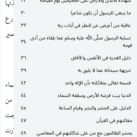
شهادة الأيدى والأرجل على المجرمين يوم القيامة
٢٣
وشيكا ، تحذيرا من الاغترار بزهرتها ، والركون إلى لذتها
ما ينبغى للرسول أن يكون شاعرا
٣٠
، فمثّل حالها بحال نبات يسقى بماء المطر فيخرج به زرع
عاقبة من أعرض عن النظر في آيات ربه
٣٢
مختلف الأصناف والأنواع ، وبعد قليل تراه يجف ويصير
تسلية الرسول صلّى الله عليه وسلم عما يلقاه من أذى
٣٤
قومه
فتاتا متكسرا ، فما أسرع زواله ، وأيسر تقضيه!.
دليل القدرة في الأنفس والآفاق
٣٦
الإيضاح
تنزيهه سبحانه عما لا يليق به
٣٩
قسمه تعالى بملائكته بأن الإله واحد
٤٢
إنك أيها الرسول لتشاهد الماء وقد نزل من السماء
الدنيا بيت فرشه الأرض وسقفه السماء
٤٤
فجرى عيونا في الأرض ، فسقيت به أنواع مختلفة من
الدليل على الحشر والنشر وقيام الساعة
٤٥
النبات من برّ إلى شعير إلى أرز إلى نحو ذلك ، ثم نضجت
مقالتهم في القرآن
٤٧
وجفّت وصارت مصفرة بعد خضرة ونضرة ، ثم صارت
يحشر الظالمون مع من على شاكلتهم في المعاصي
٤٩