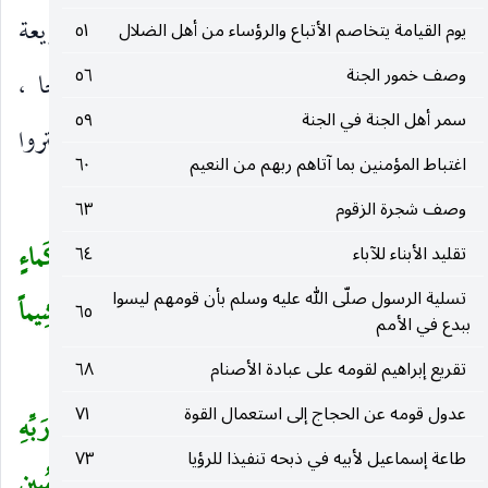
فتاتا متكسرة ، فما أشبه حال الدنيا بحالها فهى سريعة
يوم القيامة يتخاصم الأتباع والرؤساء من أهل الضلال
٥١
وصف خمور الجنة
٥٦
التقضّى وشيكة الزوال ، فليعنبر بذلك أولو الحجا ،
سمر أهل الجنة في الجنة
٥٩
وليعلموا أن الدنيا كسوق قام ثم انفض ، ولا يغتروا
اغتباط المؤمنين بما آتاهم ربهم من النعيم
٦٠
ببهجتها ولا يفتنوا بزخرفها.
وصف شجرة الزقوم
٦٣
ونحو الآية قوله : «
وَاضْرِبْ لَهُمْ مَثَلَ الْحَياةِ الدُّنْيا كَماءٍ
تقليد الأبناء للآباء
٦٤
تسلية الرسول صلّى الله عليه وسلم بأن قومهم ليسوا
أَنْزَلْناهُ مِنَ السَّماءِ فَاخْتَلَطَ بِهِ نَباتُ الْأَرْضِ فَأَصْبَحَ هَشِيماً
٦٥
ببدع في الأمم
تَذْرُوهُ الرِّياحُ وَكانَ اللهُ عَلى كُلِّ شَيْءٍ مُقْتَدِراً
».
تقريع إبراهيم لقومه على عبادة الأصنام
٦٨
عدول قومه عن الحجاج إلى استعمال القوة
٧١
أَفَمَنْ شَرَحَ اللهُ صَدْرَهُ لِلْإِسْلامِ فَهُوَ عَلى نُورٍ مِنْ رَبِّهِ
(
طاعة إسماعيل لأبيه في ذبحه تنفيذا للرؤيا
٧٣
فَوَيْلٌ لِلْقاسِيَةِ قُلُوبُهُمْ مِنْ ذِكْرِ اللهِ أُولئِكَ فِي ضَلالٍ مُبِينٍ