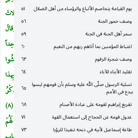
يوم القيامة يتخاصم الأتباع والرؤساء من أهل الضلال
٥١
وَشِقاقٍ (٢) كَمْ أَهْلَكْنا مِنْ قَبْلِهِمْ مِنْ قَرْنٍ فَنادَوْا وَلاتَ
وصف خمور الجنة
٥٦
حِينَ مَناصٍ (٣) وَعَجِبُوا أَنْ جاءَهُمْ مُنْذِرٌ مِنْهُمْ وَقالَ
سمر أهل الجنة في الجنة
٥٩
الْكافِرُونَ هذا ساحِرٌ كَذَّابٌ (٤) أَجَعَلَ الْآلِهَةَ إِلهاً واحِداً
اغتباط المؤمنين بما آتاهم ربهم من النعيم
٦٠
إِنَّ هذا لَشَيْءٌ عُجابٌ (٥) وَانْطَلَقَ الْمَلَأُ مِنْهُمْ أَنِ امْشُوا
وصف شجرة الزقوم
٦٣
تقليد الأبناء للآباء
٦٤
وَاصْبِرُوا عَلى آلِهَتِكُمْ إِنَّ هذا لَشَيْءٌ يُرادُ (٦) ما سَمِعْنا بِهذا
تسلية الرسول صلّى الله عليه وسلم بأن قومهم ليسوا
٦٥
فِي الْمِلَّةِ الْآخِرَةِ إِنْ هذا إِلاَّ اخْتِلاقٌ (٧) أَأُنْزِلَ عَلَيْهِ الذِّكْرُ
ببدع في الأمم
مِنْ بَيْنِنا بَلْ هُمْ فِي شَكٍّ مِنْ ذِكْرِي بَلْ لَمَّا يَذُوقُوا عَذابِ (٨)
تقريع إبراهيم لقومه على عبادة الأصنام
٦٨
عدول قومه عن الحجاج إلى استعمال القوة
٧١
أَمْ عِنْدَهُمْ خَزائِنُ رَحْمَةِ رَبِّكَ الْعَزِيزِ الْوَهَّابِ (٩) أَمْ لَهُمْ
طاعة إسماعيل لأبيه في ذبحه تنفيذا للرؤيا
٧٣
مُلْكُ السَّماواتِ وَالْأَرْضِ وَما بَيْنَهُما فَلْيَرْتَقُوا فِي الْأَسْبابِ