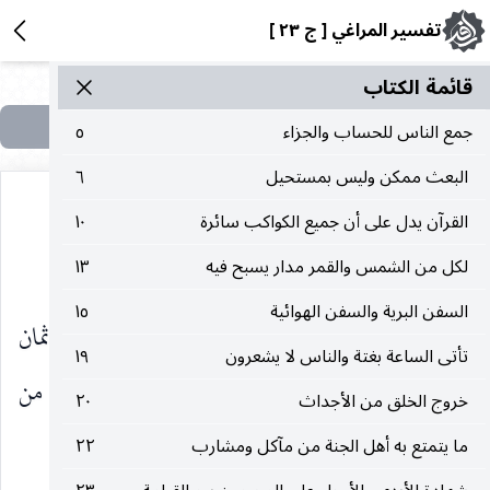
تفسير المراغي [ ج ٢٣ ]
قائمة الکتاب
جمع الناس للحساب والجزاء
٥
البعث ممكن وليس بمستحيل
٦
القرآن يدل على أن جميع الكواكب سائرة
١٠
سورة ص
لكل من الشمس والقمر مدار يسبح فيه
١٣
السفن البرية والسفن الهوائية
١٥
هى مكية ، نزلت بعد سورة القمر ، وعدة آيها ثمان
تأتى الساعة بغتة والناس لا يشعرون
١٩
وثمانون ومناسبتها لما قبلها أنها جاءت كالمتممة لها من
خروج الخلق من الأجداث
٢٠
وجهين :
ما يتمتع به أهل الجنة من مآكل ومشارب
٢٢