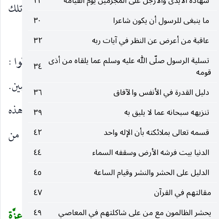
شهادة الأيدى والأرجل على المجرمين يوم القيامة
٢٣
(١) إنه ذكر فيها من قصص الأنبياء ما لم يذكر في تلك
ما ينبغى للرسول أن يكون شاعرا
٣٠
كداود وسليمان.
عاقبة من أعرض عن النظر في آيات ربه
٣٢
(٢) إنه بعد أن حكى فيما قبلها عن الكفار أنهم قالوا :
تسلية الرسول صلّى الله عليه وسلم عما يلقاه من أذى
٣٤
قومه
لو أن عندنا ذكرا من الأولين. لكنا عباد الله المخلصين.
دليل القدرة في الأنفس والآفاق
٣٦
وأنهم كفروا بالذكر لما جاءهم ـ بدأ عز اسمه هذه
تنزيهه سبحانه عما لا يليق به
٣٩
السورة بالقرآن ذى الذكر وفصّل ما أجمله هناك من
قسمه تعالى بملائكته بأن الإله واحد
٤٢
الدنيا بيت فرشه الأرض وسقفه السماء
٤٤
كفرهم.
الدليل على الحشر والنشر وقيام الساعة
٤٥
بِسْمِ اللهِ الرَّحْمنِ الرَّحِيمِ
مقالتهم في القرآن
٤٧
ص وَالْقُرْآنِ ذِي الذِّكْرِ (١) بَلِ الَّذِينَ كَفَرُوا فِي عِزَّةٍ
يحشر الظالمون مع من على شاكلتهم في المعاصي
٤٩
(