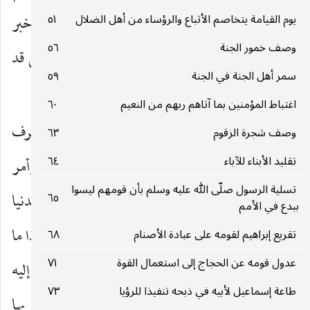
الأعوان ، فى دفع العدوان ، ولا سيما وقد بلاها وخبر
يوم القيامة يتخاصم الأتباع والرؤساء من أهل الضلال
٥١
وصف خمور الجنة
٥٦
أمرها وعلم قوة أسرها ، وأنها خلو من الأمراض التي قد
سمر أهل الجنة في الجنة
٥٩
تعوقها عن عملها حين البأساء.
اغتباط المؤمنين بما آتاهم ربهم من النعيم
٦٠
والخلاصة ـ إن سليمان احتياطا للغزو أراد أن يعرف
وصف شجرة الزقوم
٦٣
تقليد الأبناء للآباء
٦٤
قوة خيوله التي تتكوّن منها قوة الفرسان ، فجلس وأمر
تسلية الرسول صلّى الله عليه وسلم بأن قومهم ليسوا
بإحضارها وإجرائها أمامه ، وقال إنى ما أحببتها للدنيا
٦٥
ببدع في الأمم
ولذاتها ، وإنما أحببتها لأمر الله وتقوية دينه ، حتى إذا ما
تقريع إبراهيم لقومه على عبادة الأصنام
٦٨
عدول قومه عن الحجاج إلى استعمال القوة
٧١
أجريت وغابت عن بصره ، أمر راكضيها بأن يردوها إليه
طاعة إسماعيل لأبيه في ذبحه تنفيذا للرؤيا
٧٣
، فلما عادت طفق يمسح سوقها وأعناقها ، سرورا بها