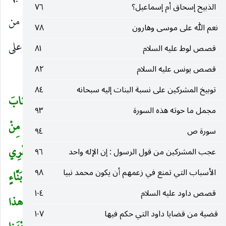
الذبيح إسحاق أم إسماعيل؟
٧٦
وامتحانا لأجزاء أجسامها ، ليعرف ما ربما يكون فيها من
نعم الله على موسى وهارون
٧٨
عيوب قد تخفى ، فتكون سببا في عدم أدائها مهمتها على
قصص لوط عليه السلام
٨١
الوجه المرضى.
قصص يونس عليه السلام
٨٢
توبيخ المشركين على نسبة البنات إليه سبحانه
٨٤
وَلَقَدْ فَتَنَّا سُلَيْمانَ وَأَلْقَيْنا عَلى كُرْسِيِّهِ جَسَداً ثُمَّ أَنابَ
(
مجمل ما حوته هذه السورة
٩٣
(٣٤) قالَ رَبِّ اغْفِرْ لِي وَهَبْ لِي مُلْكاً لا يَنْبَغِي لِأَحَدٍ مِنْ
سورة ص
٩٤
بَعْدِي إِنَّكَ أَنْتَ الْوَهَّابُ (٣٥) فَسَخَّرْنا لَهُ الرِّيحَ تَجْرِي
عجب المشركين من قول الرسول : إن الإله واحد
٩٦
الأسباب التي تمنع في زعمهم أن يكون محمد نبيا
٩٨
بِأَمْرِهِ رُخاءً حَيْثُ أَصابَ (٣٦) وَالشَّياطِينَ كُلَّ بَنَّاءٍ
قصص داود عليه السلام
١٠٤
وَغَوَّاصٍ (٣٧) وَآخَرِينَ مُقَرَّنِينَ فِي الْأَصْفادِ (٣٨) هذا
قضية من قضايا داود التي حكم فيها
١٠٧