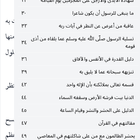
شهادة الأيدى والأرجل على المجرمين يوم القيامة
٢٣
وبعد أن اطمأن إلى حالها ، وحمد جميل أمرها قال :
ما ينبغى للرسول أن يكون شاعرا
٣٠
رُدُّوها عَلَيَّ
فقد كفى ما قامت به من حضر دلت به
)
(
عاقبة من أعرض عن النظر في آيات ربه
٣٢
على نجابتها وفراهتها ، وأنها أهل لأن تقوم بما يطلب منها
تسلية الرسول صلّى الله عليه وسلم عما يلقاه من أذى
٣٤
قومه
حين الملمّات ، وفيها الكفاية وفوق الكفاية حين حلول
دليل القدرة في الأنفس والآفاق
٣٦
الأزمات ، من غزو وغيره.
تنزيهه سبحانه عما لا يليق به
٣٩
ولما ارتاح إليها وسرّ بما بذلته من جهد ، وما ينتظر
قسمه تعالى بملائكته بأن الإله واحد
٤٢
الدنيا بيت فرشه الأرض وسقفه السماء
٤٤
منها إذا جدّ الجدّ ـ أظهر استحسانه لها ولفرسانها.
الدليل على الحشر والنشر وقيام الساعة
٤٥
فَطَفِقَ مَسْحاً بِالسُّوقِ وَالْأَعْناقِ
أي فجعل يمسح
)
(
مقالتهم في القرآن
٤٧
سوقها وأعناقها إظهارا لكرامتها لديه ، إذ هى أعظم
يحشر الظالمون مع من على شاكلتهم في المعاصي
٤٩