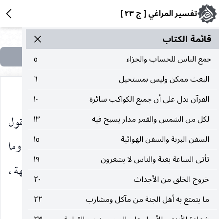
تفسير المراغي [ ج ٢٣ ]
قائمة الکتاب
جمع الناس للحساب والجزاء
٥
البعث ممكن وليس بمستحيل
٦
القرآن يدل على أن جميع الكواكب سائرة
١٠
فالمراد أنه حين وقع بصره عليها حال جريها كان يقول
لكل من الشمس والقمر مدار يسبح فيه
١٣
السفن البرية والسفن الهوائية
١٥
هذه الكلمة «إنّى أحببت حبّ الخير عن ذكر ربّى» وما
تأتى الساعة بغتة والناس لا يشعرون
١٩
زال يرددها حتى غابت عن عينيه بسبب الغبار من جهة ،
خروج الخلق من الأجداث
٢٠
ولبعد المسافة من جهة أخرى.
ما يتمتع به أهل الجنة من مآكل ومشارب
٢٢