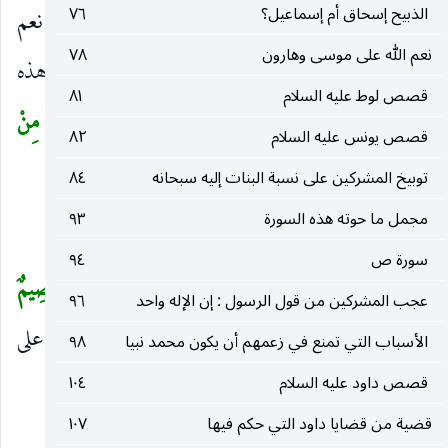
الذبيح إسحاق أم إسماعيل؟
٧٦
يا محمد أن الله يبعث هذا؟ قال صلّى الله عليه وسلم «نعم
نعم الله على موسى وهارون
٧٨
يميتك الله ثم يبعثك ثم يحشرك إلى النار ، ونزلت هذه
قصص لوط عليه السلام
٨١
الآيات من سورة يس
أَوَلَمْ يَرَ الْإِنْسانُ أَنَّا خَلَقْناهُ مِنْ
(
قصص يونس عليه السلام
٨٢
نُطْفَةٍ
إلى آخرهن».
)
توبيخ المشركين على نسبة البنات إليه سبحانه
٨٤
مجمل ما حوته هذه السورة
٩٣
الإيضاح
سورة ص
٩٤
أَوَلَمْ يَرَ الْإِنْسانُ أَنَّا خَلَقْناهُ مِنْ نُطْفَةٍ فَإِذا هُوَ خَصِيمٌ
(
عجب المشركين من قول الرسول : إن الإله واحد
٩٦
مُبِينٌ
أي أو لا يستدل من أنكر البعث بسهولة المبدإ على
)
الأسباب التي تمنع في زعمهم أن يكون محمد نبيا
٩٨
سهولة الإعادة ، فإن من بدأ خلق الإنسان من
قصص داود عليه السلام
١٠٤
قضية من قضايا داود التي حكم فيها
١٠٧