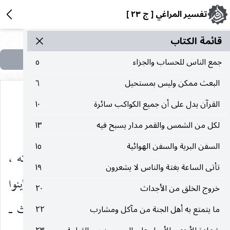
تفسير المراغي [ ج ٢٣ ]
قائمة الکتاب
جمع الناس للحساب والجزاء
٥
البعث ممكن وليس بمستحيل
٦
القرآن يدل على أن جميع الكواكب سائرة
١٠
المعنى الجملي
لكل من الشمس والقمر مدار يسبح فيه
١٣
السفن البرية والسفن الهوائية
١٥
بعد أن ذكر فيما سلف الدلائل على عظيم قدرته ،
تأتى الساعة بغتة والناس لا يشعرون
١٩
ووجوب عبادته ، وبطلان إشراكهم به ، بعد أن عاينوا
خروج الخلق من الأجداث
٢٠
فيما بين أيديهم ما يوجب التوحيد والإقرار بالبعث ـ
ما يتمتع به أهل الجنة من مآكل ومشارب
٢٢