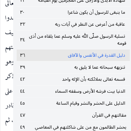
شهادة الأيدى والأرجل على المجرمين يوم القيامة
٢٣
أردف ذلك ذكر حجة من أنفسهم دالة على قدرته تعالى
ما ينبغى للرسول أن يكون شاعرا
٣٠
ومبطلة لإنكارهم له ، ثم ذكر أن بعض خلقه استبعدوا
عاقبة من أعرض عن النظر في آيات ربه
٣٢
البعث ونسوا بدء أمرهم وكيف خلقوا ، وقالوا : كيف
تسلية الرسول صلّى الله عليه وسلم عما يلقاه من أذى
٣٤
قومه
ترجع الحياة إلى هذه العظام النخرة؟ ، فأجابهم عن شبهتهم
دليل القدرة في الأنفس والآفاق
٣٦
بأن الذي أنشأها أول مرة من العدم هو الذي يحييها ، وهو
تنزيهه سبحانه عما لا يليق به
٣٩
العليم بتفاصيل أجزائها مهما وزعت وتفرّقت ، ثم ذكر
قسمه تعالى بملائكته بأن الإله واحد
٤٢
لهم دليلا آخر يرفع هذا الاستبعاد ، وهو أن من قدر على
الدنيا بيت فرشه الأرض وسقفه السماء
٤٤
الدليل على الحشر والنشر وقيام الساعة
٤٥
إحداث النار من الشجر الأخضر مع ما فيه من الماء ، قادر
مقالتهم في القرآن
٤٧
على إعادة الحياة إلى ما كان غضّا طريا ثم يبس وبلى ، ثم
يحشر الظالمون مع من على شاكلتهم في المعاصي
٤٩