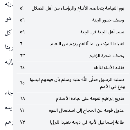
ذكر ما هو أعظم من خلق الإنسان وفيه الدليل على قدرته
يوم القيامة يتخاصم الأتباع والرؤساء من أهل الضلال
٥١
، وهو خلق السموات والأرض ، ثم أعقب ذلك بما هو
وصف خمور الجنة
٥٦
كالنتيجة لما سلف ، وفيه بطلان لإنكارهم ، فأبان أن كل
سمر أهل الجنة في الجنة
٥٩
اغتباط المؤمنين بما آتاهم ربهم من النعيم
٦٠
شىء هيّن عليه ، فما هو إلا بقول
كُنْ فَيَكُونُ
تنزه ربنا
)
(
وصف شجرة الزقوم
٦٣
ذو الملك والملكوت عن كل ما يقول المشركون ، فإليه
تقليد الأبناء للآباء
٦٤
يرجع جميع الخلق للحساب والجزاء.
تسلية الرسول صلّى الله عليه وسلم بأن قومهم ليسوا
٦٥
ببدع في الأمم
قال مجاهد وعكرمة وعروة بن الزبير وقتادة : «جاء
تقريع إبراهيم لقومه على عبادة الأصنام
٦٨
أبىّ بن خلف إلى رسول الله صلى الله عليه وسلم وفي يده
عدول قومه عن الحجاج إلى استعمال القوة
٧١
عظم رميم وهو يفتّه بيده ويذروه في الهواء ويقول : أتزعم
طاعة إسماعيل لأبيه في ذبحه تنفيذا للرؤيا
٧٣