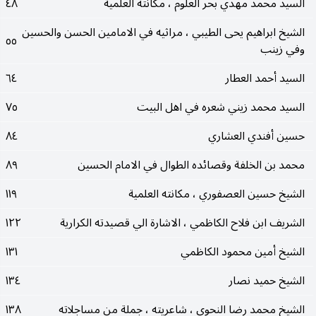
السيد محمد مهدي بحر العلوم ، مكانته العلمية
٤٨
الشيخ ابراهيم يحى الطيبي ، مراثيه في الامامين الحسن والحسين
٥٥
وفي زينب
السيد أحمد العطار
٦٤
السيد محمد زيني شعره في اهل البيت
٧٥
حسين أفندي العشاري
٨٤
محمد بن الخلفة وقصائده الطوال في الامام الحسين
٨٩
الشيخ حسين العصفوري ، مكانته العلمية
١١٩
الشريف ابن فلاح الكاظمي ، الاشارة الي قصيدته الكرارية
١٢٢
الشيخ أمين محمود الكاظمي
١٣١
الشيخ حميد نصار
١٣٤
الشيخ محمد رضا النحوي ، شاعريته ، جملة من مساجلاته
١٣٨