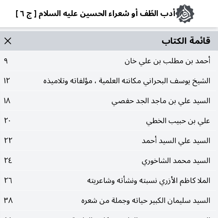
أدب الطّف أو شعراء الحسين عليه السلام [ ج ٦ ]
قائمة الکتاب
أحمد بن مطلب بن علي خان
٩
الشيخ يوسف البحراني مكانته العلمية ، مؤلفاته وتلاميذه
١٢
السيد علي بن ماجد الجد حفصي
١٨
علي بن حبيب الخطي
٢٠
السيد علي السيد أحمد
٢٢
السيد محمد الشاخوري
٢٤
الملا كاظم الأزري نسبته ونشأته وشاعريته
٢٦
السيد سليمان الكبير حياته وجملة من شعره
٣٨