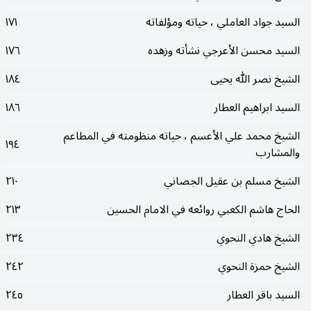
السيد جواد العاملي ، حياته ومؤلفاته
١٧١
السيد محسن الأعرجي نشأته وزهده
١٧٦
الشيخ نصر الله يحيى
١٨٤
السيد ابراهيم العطار
١٨٦
الشيخ محمد علي الأعسم ، حياته منظومته في المطاعم
١٩٤
والمشارب
الشيخ مسلم بن عقيل الجصاني
٢١٠
الحاج هاشم الكعبي روائعه في الامام الحسين
٢١٣
الشيخ هادي النحوي
٢٣٤
الشيخ حمزة النحوي
٢٤٢
السيد باقر العطار
٢٤٥