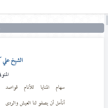
البحث
البحث
في
أدب
الطّف
أو
الشيخ علي 
شعراء
الحسين
المتوفي ٣
عليه
السلام
سهام المنايا للأنام قواصد
أنأمل أن يصفو لنا العيش والردى