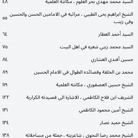
السيد محمد مهدي بحر العلوم ، مكانته العلمية
٤٨
الشيخ ابراهيم يحى الطيبي ، مراثيه في الامامين الحسن والحسين
٥٥
وفي زينب
السيد أحمد العطار
٦٤
السيد محمد زيني شعره في اهل البيت
٧٥
حسين أفندي العشاري
٨٤
محمد بن الخلفة وقصائده الطوال في الامام الحسين
٨٩
الشيخ حسين العصفوري ، مكانته العلمية
١١٩
الشريف ابن فلاح الكاظمي ، الاشارة الي قصيدته الكرارية
١٢٢
الشيخ أمين محمود الكاظمي
١٣١
الشيخ حميد نصار
١٣٤
الشيخ محمد رضا النحوي ، شاعريته ، جملة من مساجلاته
١٣٨