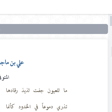
البحث
البحث
في
أدب
الطّف
أو
علي بن ماج
شعراء
الحسين
المتوفى ٨
عليه
السلام
ما للعيون جفت لذيذ رقادها
تذري دموعاً في الخدود كأنما