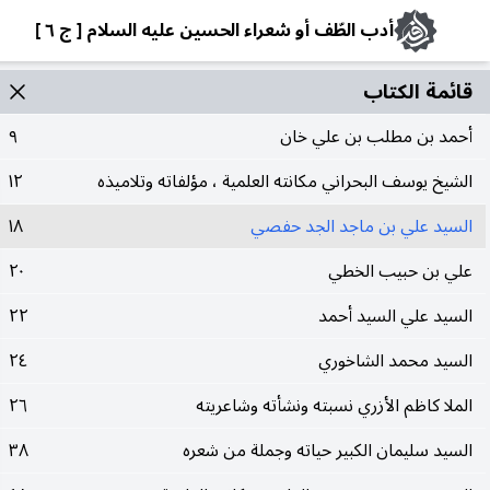
أدب الطّف أو شعراء الحسين عليه السلام [ ج ٦ ]
قائمة الکتاب
أحمد بن مطلب بن علي خان
٩
الشيخ يوسف البحراني مكانته العلمية ، مؤلفاته وتلاميذه
١٢
السيد علي بن ماجد الجد حفصي
١٨
علي بن حبيب الخطي
٢٠
السيد علي السيد أحمد
٢٢
السيد محمد الشاخوري
٢٤
الملا كاظم الأزري نسبته ونشأته وشاعريته
٢٦
السيد سليمان الكبير حياته وجملة من شعره
٣٨