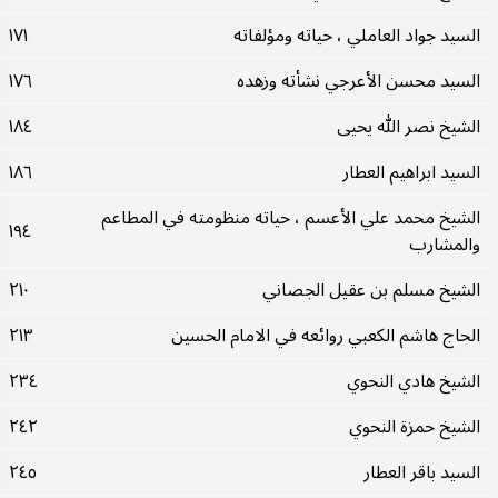
السيد جواد العاملي ، حياته ومؤلفاته
١٧١
السيد محسن الأعرجي نشأته وزهده
١٧٦
الشيخ نصر الله يحيى
١٨٤
السيد ابراهيم العطار
١٨٦
الشيخ محمد علي الأعسم ، حياته منظومته في المطاعم
١٩٤
والمشارب
الشيخ مسلم بن عقيل الجصاني
٢١٠
الحاج هاشم الكعبي روائعه في الامام الحسين
٢١٣
الشيخ هادي النحوي
٢٣٤
الشيخ حمزة النحوي
٢٤٢
السيد باقر العطار
٢٤٥