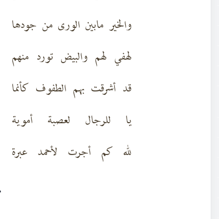
والخير مابين الورى من جودها
لهفي لهم والبيض تورد منهم
قد أشرقت بهم الطفوف كأنما
يا للرجال لعصبة أموية
لله كم أجرت لأحمد عبرة
٨