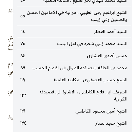
السيد محمد مهدي بحر العلوم ، مكانته العلمية
٤٨
غير اثاف جثم
نوء وأشلا وتد
الشيخ ابراهيم يحى الطيبي ، مراثيه في الامامين الحسن
٥٥
ودونها
ومخدع
والحسين وفي زينب
السيد أحمد العطار
٦٤
فما البكا وما العنا
وما الضنا على الذي
وما الشجى
لم ينفع
السيد محمد زيني شعره في اهل البيت
٧٥
حسين أفندي العشاري
٨٤
هلم هات كلما
من مدمع ومن دم
محمد بن الخلفة وقصائده الطوال في الامام الحسين
٨٩
ادخرته
وابك معي
الشيخ حسين العصفوري ، مكانته العلمية
١١٩
على الحسين
بن الإمام الألمعي
الشريف ابن فلاح الكاظمي ، الاشارة الي قصيدته
١٢٢
المستضام والإمام
اللوذعي
الكرارية
الشيخ أمين محمود الكاظمي
١٣١
السيد السميدع ابن
السميدع ابن السيد
السيد
السميدع
الشيخ حميد نصار
١٣٤