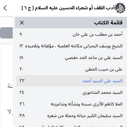
أدب الطّف أو شعراء الحسين عليه السلام [ ج ٦ ]
قائمة الکتاب
أحمد بن مطلب بن علي خان
٩
الشيخ يوسف البحراني مكانته العلمية ، مؤلفاته وتلاميذه
١٢
السيد علي بن ماجد الجد حفصي
١٨
السيد علي السيد احمد
علي بن حبيب الخطي
٢٠
السيد علي السيد أحمد
٢٢
بكى بقاني دمه
صب لذكر دمنة
والمدمع
ومريع
السيد محمد الشاخوري
٢٤
الملا كاظم الأزري نسبته ونشأته وشاعريته
٢٦
لم يبق فيها من
ولا يلبي ناشداً ولا
السيد سليمان الكبير حياته وجملة من شعره
٣٨
يجيب داعياً
يعي