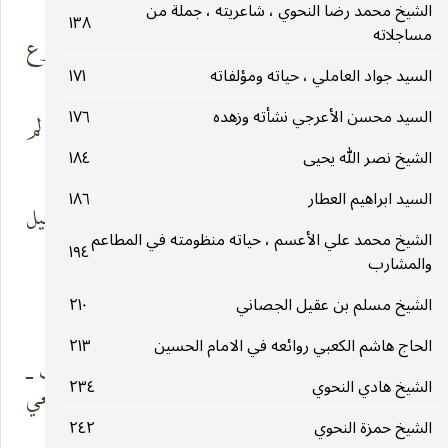
الشيخ محمد رضا النحوي ، شاعريته ، جملة من
١٣٨
الأروع المبجل
مساجلاته
الممجد ابن الأروع
المعظم المكرم
السيد جواد العاملي ، حياته ومؤلفاته
١٧١
السيد محسن الأعرجي نشأته وزهده
١٧٦
واذكر عظيم رزئه
بمثله كل الورى لم
فإنه
تسمع
الشيخ نصر الله يحيى
١٨٤
السيد ابراهيم العطار
١٨٦
قضى ظماً مع صحبه
ودون السلسبيل
بكربلا
المترع
الشيخ محمد علي الأعسم ، حياته منظومته في المطاعم
١٩٤
والمشارب
الشيخ مسلم بن عقيل الجصاني
٢١٠
وفي آخرها :
الحاج هاشم الكعبي روائعه في الامام الحسين
٢١٣
آل النبي حبكم قد
عليه ـ مذ كونت ـ
الشيخ هادي النحوي
٢٣٤
انحنت
عوج أضلعي
الشيخ حمزة النحوي
٢٤٢