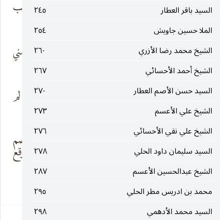
إذ حبكم وبغضكم
علامة للنصب
السيد باقر العطار
٢٤٥
بين الورى
والتشيع
الملا حسين جاويش
٢٥٤
وأنتم يوم الحساب
لشدتي ومأمني
الشيخ محمد رضا الأزري
٢٦٠
عدتي
لمفزعي
الشيخ أحمد الأحسائي
٢٦٧
السيد حسن الأصم العطار
٢٧٠
وهاكم عذراء من
بغير وشي الحب لم
نجلكم
تلفع
الشيخ علي الأعسم
٢٧٣
الشيخ علي نقي الأحسائي
٢٧٦
تحجبت من البها
وهي لقلب الخصم
ببرقع
قلب البرقع
السيد سليمان داود الحلي
٢٧٨
الشيخ عبدالحسين الأعسم
٢٨٧
٢٢
محمد بن ادريس مطر الحلي
٢٩٥
السيد محمد الأدهمي
٢٩٨