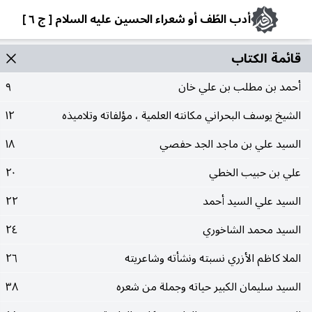
أدب الطّف أو شعراء الحسين عليه السلام [ ج ٦ ]
قائمة الکتاب
أحمد بن مطلب بن علي خان
٩
الشيخ يوسف البحراني مكانته العلمية ، مؤلفاته وتلاميذه
١٢
السيد علي بن ماجد الجد حفصي
١٨
علي بن حبيب الخطي
٢٠
السيد علي السيد أحمد
٢٢
السيد محمد الشاخوري
٢٤
الملا كاظم الأزري نسبته ونشأته وشاعريته
٢٦
السيد سليمان الكبير حياته وجملة من شعره
٣٨