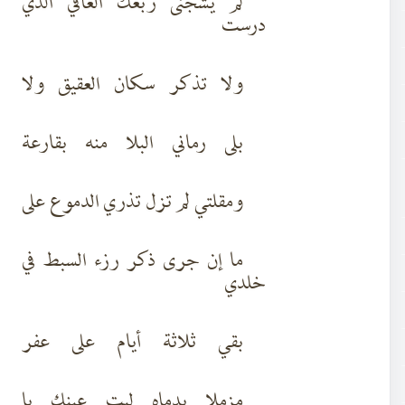
لم يشجنى ربعك العافي الذي
درست
ولا تذكر سكان العقيق ولا
بلى رماني البلا منه بقارعة
ومقلتي لم تزل تذري الدموع على
ما إن جرى ذكر رزء السبط في
خلدي
بقي ثلاثة أيام على عفر
مزملا بدماه ليت عينك يا