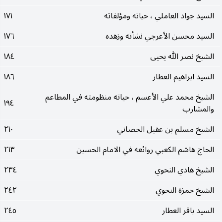
السيد جواد العاملي ، حياته ومؤلفاته
١٧١
السيد محسن الأعرجي نشأته وزهده
١٧٦
الشيخ نصر الله يحيى
١٨٤
السيد ابراهيم العطار
١٨٦
الشيخ محمد علي الأعسم ، حياته منظومته في المطاعم
١٩٤
والمشارب
الشيخ مسلم بن عقيل الجصاني
٢١٠
الحاج هاشم الكعبي روائعه في الامام الحسين
٢١٣
الشيخ هادي النحوي
٢٣٤
الشيخ حمزة النحوي
٢٤٢
السيد باقر العطار
٢٤٥