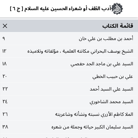
أدب الطّف أو شعراء الحسين عليه السلام [ ج ٦ ]
قائمة الکتاب
أحمد بن مطلب بن علي خان
٩
الشيخ يوسف البحراني مكانته العلمية ، مؤلفاته وتلاميذه
١٢
السيد علي بن ماجد الجد حفصي
١٨
علي بن حبيب الخطي
٢٠
السيد علي السيد أحمد
٢٢
السيد محمد الشاخوري
٢٤
الملا كاظم الأزري نسبته ونشأته وشاعريته
٢٦
السيد سليمان الكبير حياته وجملة من شعره
٣٨