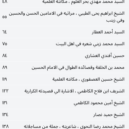
السيد محمد مهدي بحر العلوم ، مكانته العلمية
٤٨
الشيخ ابراهيم يحى الطيبي ، مراثيه في الامامين الحسن والحسين
٥٥
وفي زينب
السيد أحمد العطار
٦٤
السيد محمد زيني شعره في اهل البيت
٧٥
حسين أفندي العشاري
٨٤
محمد بن الخلفة وقصائده الطوال في الامام الحسين
٨٩
الشيخ حسين العصفوري ، مكانته العلمية
١١٩
الشريف ابن فلاح الكاظمي ، الاشارة الي قصيدته الكرارية
١٢٢
الشيخ أمين محمود الكاظمي
١٣١
الشيخ حميد نصار
١٣٤
الشيخ محمد رضا النحوي ، شاعريته ، جملة من مساجلاته
١٣٨