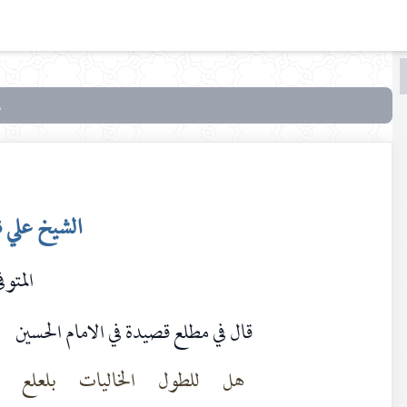
البحث
البحث
في
أدب
الطّف
أو
الشيخ علي ن
شعراء
الحسين
المتوفي ٦
عليه
السلام
قال في مطلع قصيدة في الامام الحسين
هل للطول الخاليات بلعلع