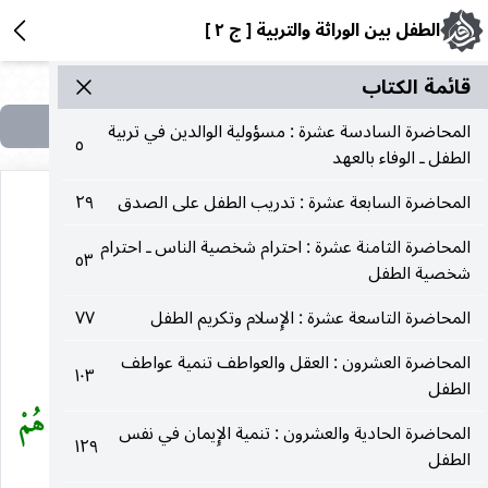
الطفل بين الوراثة والتربية [ ج ٢ ]
قائمة الکتاب
المحاضرة السادسة عشرة : مسؤولية الوالدين في تربية
٥
الطفل ـ الوفاء بالعهد
المحاضرة السابعة عشرة : تدريب الطفل على الصدق
٢٩
المحاضرة الثامنة عشرة : احترام شخصية الناس ـ احترام
٥٣
شخصية الطفل
المحاضرة السادسة والعشرون
المحاضرة التاسعة عشرة : الإِسلام وتكريم الطفل
٧٧
تعديل الميل الجنسي
المحاضرة العشرون : العقل والعواطف تنمية عواطف
١٠٣
الطفل
قال الله تعالى في كتابه العظيم :
. . . وَالَّذِينَ هُمْ
(
المحاضرة الحادية والعشرون : تنمية الإِيمان في نفس
١٢٩
الطفل
(١)
لِفُرُوجِهِمْ حَافِظُونَ
.
)