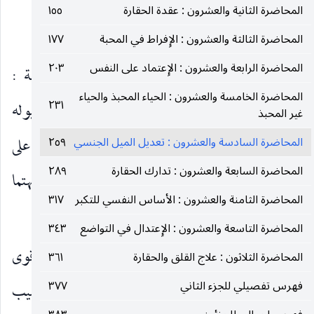
المحاضرة الثانية والعشرون : عقدة الحقارة
١٥٥
العفة :
المحاضرة الثالثة والعشرون : الإِفراط في المحبة
١٧٧
المحاضرة الرابعة والعشرون : الإِعتماد على النفس
٢٠٣
من الصفات الفاضلة والملكات الإِنسانية القيمة :
المحاضرة الخامسة والعشرون : الحياء المحبذ والحياء
٢٣١
العفة . إنها تدعو الفرد إلى الإِتزان في الإِستجابة لميوله
غير المحبذ
الجنسية ، وتحفظه من التلوث بالإِنحرافات المختلفة . على
المحاضرة السادسة والعشرون : تعديل الميل الجنسي
٢٥٩
المحاضرة السابعة والعشرون : تدارك الحقارة
٢٨٩
الوالدين أن ينمّيا هذه الفضيلة الخلقية في الطفل ، ويهتما
المحاضرة الثامنة والعشرون : الأساس النفسي للتكبر
٣١٧
بنشوئه على ذلك في كل مرحلة من مراحل حياته .
المحاضرة التاسعة والعشرون : الإِعتدال في التواضع
٣٤٣
في قبال ذلك نجد أن الغريزة الجنسية تعتبر من أقوى
المحاضرة الثلاثون : علاج القلق والحقارة
٣٦١
فهرس تفصيلي للجزء الثاني
٣٧٧
الغرائز عند الإِنسان . إن المآسي والمشاكل التي تصيب