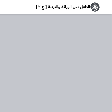
الطفل بين الوراثة والتربية [ ج ٢ ]