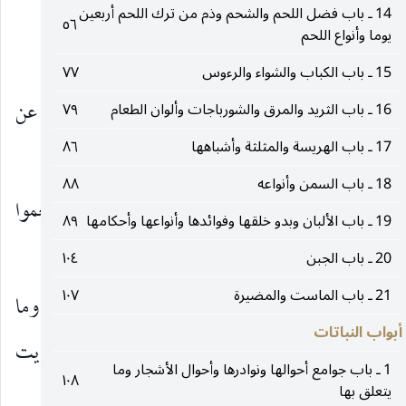
(٢)
القرآن والعسل واللبان
.
14 ـ باب فضل اللحم والشحم وذم من ترك اللحم أربعين
٥٦
يوما وأنواع اللحم
(٣)
صحيفة الرضا ، بالإسناد عنه
مثله
.
عليه‌السلام
15 ـ باب الكباب والشواء والرءوس
٧٧
٧ ـ الطب ، طب الأئمة
عن محمد السراج عن
16 ـ باب الثريد والمرق والشورباجات وألوان الطعام
٧٩
عليهم‌السلام
17 ـ باب الهريسة والمثلثة وأشباهها
٨٦
(٤)
فضالة عن السكوني عن أبي عبد الله
مثله
.
عليه‌السلام
18 ـ باب السمن وأنواعه
٨٨
٨ ـ المكارم ، من الفردوس قال النبي
أطعموا
صلى‌الله‌عليه‌وآله
19 ـ باب الألبان وبدو خلقها وفوائدها وأنواعها وأحكامها
٨٩
نساءكم الحوامل اللبان فإنه يزيد في عقل الصبي.
20 ـ باب الجبن
١٠٤
21 ـ باب الماست والمضيرة
١٠٧
وقال
ما من بخور يصعد إلى السماء إلا اللبان وما
عليه‌السلام
أبواب النباتات
من أهل بيت يتبخر فيه باللبان إلا نفي عنهم عفاريت
1 ـ باب جوامع أحوالها ونوادرها وأحوال الأشجار وما
١٠٨
يتعلق بها
الجن.