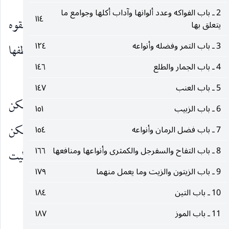
2 ـ باب الفواكه وعدد ألوانها وآداب أكلها وجوامع ما
١١٤
وعن الرضا
قال : استكثروا من اللبان واستبقوه
يتعلق بها
عليه‌السلام
3 ـ باب التمر وفضله وأنواعه
١٢٤
وامضغوه وأحبه إلي المضغ فإنه ينزف بلغم المعدة وينظفها
4 ـ باب الجمار والطلع
١٤٦
ويشد العقل ويمرئ الطعام.
5 ـ باب العنب
١٤٧
وعن الرضا
قال : أطعموا حبالاكم اللبان فإن يكن
عليه‌السلام
6 ـ باب الزبيب
١٥١
في بطنها غلام خرج ذكي القلب عالما شجاعا وإن تكن
7 ـ باب فضل الرمان وأنواعه
١٥٤
8 ـ باب التفاح والسفرجل والكمثرى وأنواعها ومنافعها
١٦٦
جارية حسن خلقها وخلقتها وعظمت عجيزتها وحظيت
9 ـ باب الزيتون والزيت وما يعمل منهما
١٧٩
(٥)
عند زوجها
.
10 ـ باب التين
١٨٤
٢٥
11 ـ باب الموز
١٨٧