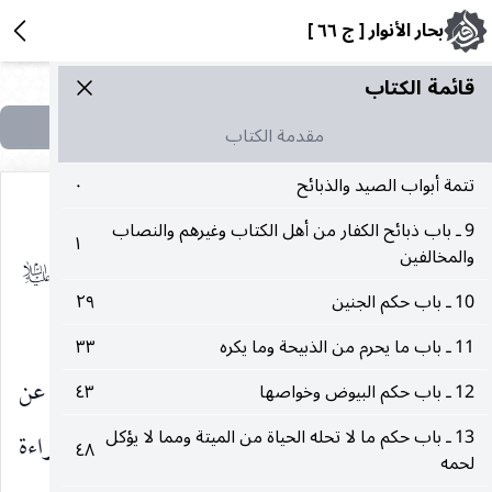
بحار الأنوار [ ج ٦٦ ]
قائمة الکتاب
مقدمة الكتاب
تتمة أبواب الصيد والذبائح
٠
9 ـ باب ذبائح الكفار من أهل الكتاب وغيرهم والنصاب
١
والمخالفين
٥ ـ تفسير علي بن إبراهيم ، عن ياسر عن الرضا
عليه‌السلام
10 ـ باب حكم الجنين
٢٩
(١)
مثله
.
11 ـ باب ما يحرم من الذبيحة وما يكره
٣٣
٦ ـ العيون ، بالأسانيد الثلاثة عن الرضا عن آبائه عن
12 ـ باب حكم البيوض وخواصها
٤٣
13 ـ باب حكم ما لا تحله الحياة من الميتة ومما لا يؤكل
علي
قال : ثلاثة يزدن في الحفظ ويذهبن بالبلغم قراءة
عليه‌السلام
٤٨
لحمه