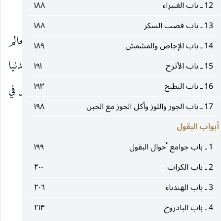
12 ـ باب الغبيراء
١٨٨
باب نادر
13 ـ باب قصب السكر
١٨٨
١ ـ العلل ، لمحمد بن علي بن إبراهيم علة قول العالم
14 ـ باب الإجاص والمشمش
١٨٩
إن الرجل يأكل في الجنة في أكلة واحدة بمقدار الدنيا
15 ـ باب الأترج
١٩١
عليه‌السلام
16 ـ باب البطيخ
١٩٣
وما فيها من أن الأبدان لا تزال تزيد حتى يبلغ الرجل في
17 ـ باب الجوز واللوز وأكل الجوز مع الجبن
١٩٨
العظم ما يأكل بمقدار الدنيا.
أبواب البقول
__________________
1 ـ باب جوامع أحوال البقول
١٩٩
2 ـ باب الكراث
٢٠٠
(١) تفسير القمي : ١٨١.
3 ـ باب الهندباء
٢٠٦
(٢) عيون الأخبار : ٢ : ٣٨.
4 ـ باب البادروج
٢١٣