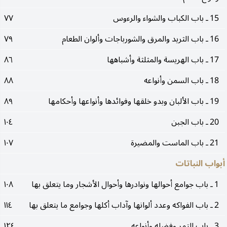
15 ـ باب الكباب والشواء والرءوس
٧٧
16 ـ باب الثريد والمرق والشورباجات وألوان الطعام
٧٩
17 ـ باب الهريسة والمثلثة وأشباهها
٨٦
18 ـ باب السمن وأنواعه
٨٨
19 ـ باب الألبان وبدو خلقها وفوائدها وأنواعها وأحكامها
٨٩
20 ـ باب الجبن
١٠٤
21 ـ باب الماست والمضيرة
١٠٧
أبواب النباتات
1 ـ باب جوامع أحوالها ونوادرها وأحوال الأشجار وما يتعلق بها
١٠٨
2 ـ باب الفواكه وعدد ألوانها وآداب أكلها وجوامع ما يتعلق بها
١١٤
3 ـ باب التمر وفضله وأنواعه
١٢٤