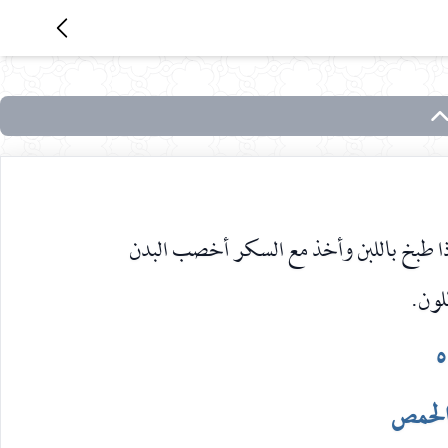
ذا طبخ باللبن وأخذ مع السكر أخصب البدن
للون.
٥
الحمص