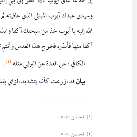
إن الله لما عافى أيوب
نظر إلى بني إسر
عليه‌السلام
وسيدي عبدك أيوب المبتلى الذي عافيته لم
الله إليه يا أيوب خذ من سبحتك أكفا واب
أكفا منها فأبذره فخرج هذا العدس وأنت
(٤)
الكافي : عن العدة عن البرقي مثله
.
بيان
قد ازرعت كأنه بتشديد الزاي بقلب
__________________
(١) المحاسن : ٥٠٥.
(٢) المحاسن : ٥٠٥.