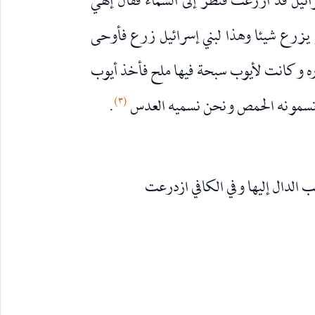
ائيل قد ازرعت فنظر إلى السماء فقال إلهي
 يزرع شيئا وهذا لبني إسرائيل زرع فأوحى
ذره وكانت لأيوب سبحة فيها ملح فأخذ أيوب
(٣)
م تسمونه الحمص ونحن نسميه العدس
.
 الدال إليها وفي الكافي ازدرعت