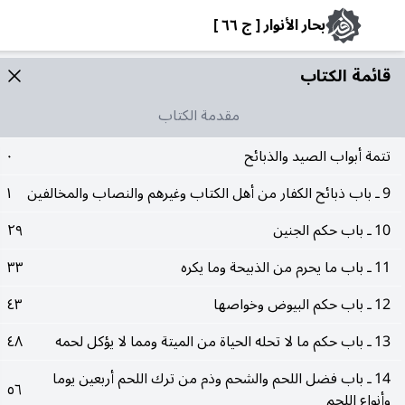
بحار الأنوار [ ج ٦٦ ]
قائمة الکتاب
مقدمة الكتاب
تتمة أبواب الصيد والذبائح
٠
9 ـ باب ذبائح الكفار من أهل الكتاب وغيرهم والنصاب والمخالفين
١
10 ـ باب حكم الجنين
٢٩
11 ـ باب ما يحرم من الذبيحة وما يكره
٣٣
12 ـ باب حكم البيوض وخواصها
٤٣
13 ـ باب حكم ما لا تحله الحياة من الميتة ومما لا يؤكل لحمه
٤٨
14 ـ باب فضل اللحم والشحم وذم من ترك اللحم أربعين يوما
٥٦
وأنواع اللحم