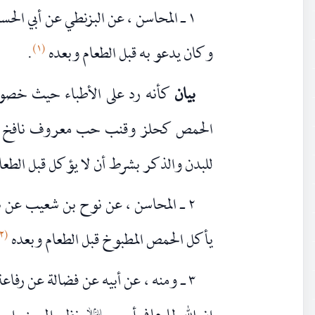
١ ـ المحاسن ، عن البزنطي عن أبي الحسن الرضا
(١)
وكان يدعو به قبل الطعام وبعده
.
بيان
كأنه رد على الأطباء حيث خصوا 
الحمص كحلز وقنب حب معروف نافخ ملين 
للبدن والذكر بشرط أن لا يؤكل قبل الطعام
٢ ـ المحاسن ، عن نوح بن شعيب عن نادر الخادم قال : كان أبو الحسن الرضا
(٢)
يأكل الحمص المطبوخ قبل الطعام وبعده
٣ ـ ومنه ، عن أبيه عن فضالة عن رفاعة بن موسى قال سمعت أبا عبد الله