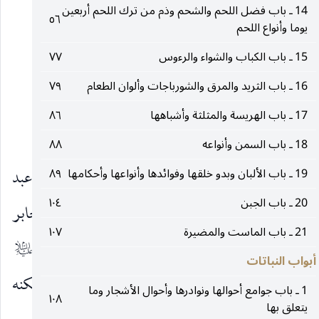
(٢)
ولا غائلة
.
14 ـ باب فضل اللحم والشحم وذم من ترك اللحم أربعين
٥٦
يوما وأنواع اللحم
١٤
15 ـ باب الكباب والشواء والرءوس
٧٧
16 ـ باب الثريد والمرق والشورباجات وألوان الطعام
٧٩
باب
17 ـ باب الهريسة والمثلثة وأشباهها
٨٦
(الإجاص والمشمش)
18 ـ باب السمن وأنواعه
٨٨
١ ـ الطب ، طب الأئمة
عن إبراهيم بن عبد
19 ـ باب الألبان وبدو خلقها وفوائدها وأنواعها وأحكامها
٨٩
عليهم‌السلام
20 ـ باب الجبن
١٠٤
الحميد عن محمد بن مروان عن عمرو بن شمر عن جابر
21 ـ باب الماست والمضيرة
١٠٧
عن أبي جعفر
قال : شكا رجل إلى أبي جعفر
عليه‌السلام
عليه‌السلام
أبواب النباتات
مرارا هاجت به حتى كاد أن يجن فقال له سكنه
1 ـ باب جوامع أحوالها ونوادرها وأحوال الأشجار وما
١٠٨
يتعلق بها