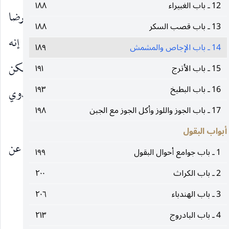
12 ـ باب الغبيراء
١٨٨
٢ ـ المكارم ، عن زياد القندي قال : دخلت على الرضا
13 ـ باب قصب السكر
١٨٨
وبين يديه تور فيه إجاص أسود في إبانه فقال إنه
عليه‌السلام
14 ـ باب الإجاص والمشمش
١٨٩
هاجت بي حرارة وأرى الإجاص يطفئ الحرارة ويسكن
15 ـ باب الأترج
١٩١
16 ـ باب البطيخ
١٩٣
الصفراء وأن اليابس منه يسكن الدم ويسكن الداء الدوي
17 ـ باب الجوز واللوز وأكل الجوز مع الجبن
١٩٨
(٤)
بإذن الله عز وجل
.
أبواب البقول
الكافي ، عن محمد بن يحيى عن عبد الله بن جعفر عن
1 ـ باب جوامع أحوال البقول
١٩٩
يعقوب بن يزيد عن
2 ـ باب الكراث
٢٠٠
3 ـ باب الهندباء
٢٠٦
__________________
4 ـ باب البادروج
٢١٣