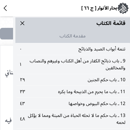
بحار الأنوار [ ج ٦٦ ]
قائمة الکتاب
مقدمة الكتاب
تتمة أبواب الصيد والذبائح
٠
9 ـ باب ذبائح الكفار من أهل الكتاب وغيرهم والنصاب
١
والمخالفين
لا تضر العنب الرازقي وقصب السكر والتفاح اللبناني
10 ـ باب حكم الجنين
٢٩
(١)
.
11 ـ باب ما يحرم من الذبيحة وما يكره
٣٣
٢ ـ المكارم ، عنه
مثله.
12 ـ باب حكم البيوض وخواصها
٤٣
عليه‌السلام
13 ـ باب حكم ما لا تحله الحياة من الميتة ومما لا يؤكل
وعنه
قال : قصب السكر يفتح السدد ولا داء فيه
٤٨
عليه‌السلام
لحمه