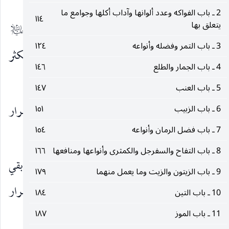
بالإجاص.
2 ـ باب الفواكه وعدد ألوانها وآداب أكلها وجوامع ما
١١٤
يتعلق بها
وعن الأزرق بن سليمان قال : سألت أبا عبد الله
عليه‌السلام
3 ـ باب التمر وفضله وأنواعه
١٢٤
عن الإجاص فقال نافع للمرار ويلين المفاصل فلا تكثر
4 ـ باب الجمار والطلع
١٤٦
منه فيعقبك رياحا في مفاصلك.
5 ـ باب العنب
١٤٧
وعنه
أنه قال : الإجاص على الريق يسكن المرار
6 ـ باب الزبيب
١٥١
عليه‌السلام
7 ـ باب فضل الرمان وأنواعه
١٥٤
إلا أنه يهيج الرياح.
8 ـ باب التفاح والسفرجل والكمثرى وأنواعها ومنافعها
١٦٦
وعنهم
عليكم بالإجاص العتيق فإن العتيق قد بقي
عليه‌السلام
9 ـ باب الزيتون والزيت وما يعمل منهما
١٧٩
نفعه وذهب ضرره وكلوه مقشرا فإنه نافع لكل مرار
10 ـ باب التين
١٨٤
(٣)
11 ـ باب الموز
وحرارة ووهج يهيج منها
.
١٨٧