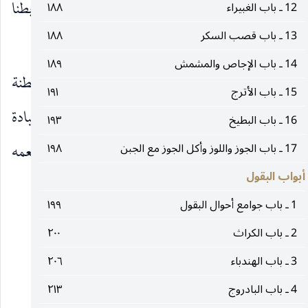
يقول لك ربك يا محمد ما أبغضت وعاء قط كبغضي بطنا
12 ـ باب الغبيراء
١٨٨
13 ـ باب قصب السكر
١٨٨
(١)
ملآنا
.
14 ـ باب الإجاص والمشمش
١٨٩
٣٥ ـ دعوات الراوندي ، قال النبي
إياكم والبطنة
صلى‌الله‌عليه‌وآله
15 ـ باب الأترج
١٩١
فإنها مفسدة للبدن ومورثة للسقم ومكسلة عن العبادة
16 ـ باب البطيخ
١٩٣
وروي من قل طعامه صح بدنه وصفا قلبه ومن كثر طعمه
17 ـ باب الجوز واللوز وأكل الجوز مع الجبن
١٩٨
أبواب البقول
سقم بدنه وقسا قلبه.
1 ـ باب جوامع أحوال البقول
١٩٩
٦
2 ـ باب الكراث
٢٠٠
باب
3 ـ باب الهندباء
٢٠٦
4 ـ باب البادروج
٢١٣