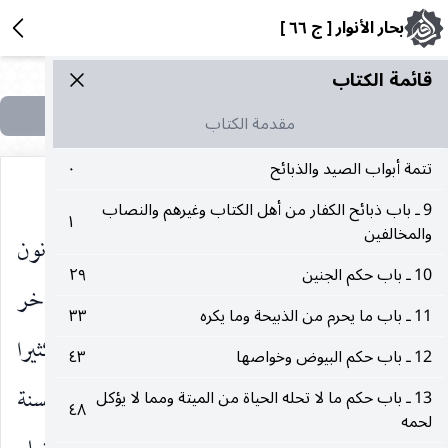
بحار الأنوار [ ج ٦٦ ]
قائمة الکتاب
مقدمة الكتاب
تتمة أبواب الصيد والذبائح
٠
9 ـ باب ذبائح الكفار من أهل الكتاب وغيرهم والنصاب
١
والمخالفين
وهذا شأن القوام بأمور الخلق الأتقياء فإنهم لا يخونون
10 ـ باب حكم الجنين
٢٩
فيها بل يصرفونها في مصارفها والفتوح وهو أن لا يدخر
11 ـ باب ما يحرم من الذبيحة وما يكره
٣٣
شيئا وينتظر ما يفتح الله له فينفقه قليلا كان أو كثيرا
12 ـ باب حكم البيوض وخواصها
٤٣
وهذا ديدن المتوكلين والمراد بالقوت أن يدخر قوت السنة
13 ـ باب حكم ما لا تحله الحياة من الميتة ومما لا يؤكل
٤٨
لحمه