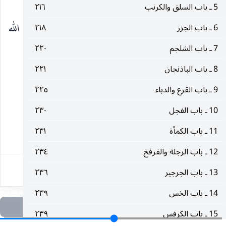
(آخر في ذم التجشؤ وما يفعل أو يقال عنده)
5 ـ باب السلق والكرنب
٢١٦
١ ـ المحاسن ، عن النوفلي بإسناده قال قال رسول الله
6 ـ باب الجزر
٢١٨
7 ـ باب الشلجم
٢٢٠
إذا تجشيتم
صلى‌الله‌عليه‌وآله
8 ـ باب الباذنجان
٢٢١
__________________
9 ـ باب القرع والدباء
٢٢٥
10 ـ باب الفجل
٢٣٠
(١) أمالي المفيد : ١٢١.
11 ـ باب الكمأة
٢٣١
٣٣٨
12 ـ باب الرجلة والفرفخ
٢٣٤
13 ـ باب الجرجير
٢٣٦
14 ـ باب الخس
٢٣٩
15 ـ باب الكرفس
٢٣٩