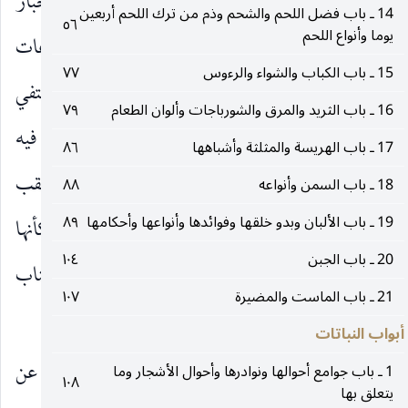
ولا يزيد عليه وهذا مجوز للمؤمنين كما ورد في الأخبار
14 ـ باب فضل اللحم والشحم وذم من ترك اللحم أربعين
٥٦
يوما وأنواع اللحم
وفي بعض النسخ وقوة أي يحصل ما يقويه على الطاعات
15 ـ باب الكباب والشواء والرءوس
٧٧
والأول أظهر والجوع إدام المؤمن لأن الجائع يكتفي
16 ـ باب الثريد والمرق والشورباجات وألوان الطعام
٧٩
بالخبز ويلتذ به مثل ما يلتذ غيره بالإدام وفي النهاية فيه
17 ـ باب الهريسة والمثلثة وأشباهها
٨٦
من وقي شر قبقبه وذبذبه ولقلقه دخل الجنة القبقب
18 ـ باب السمن وأنواعه
٨٨
19 ـ باب الألبان وبدو خلقها وفوائدها وأنواعها وأحكامها
٨٩
البطن من القبقبة وهو صوت يسمع من البطن فكأنها
20 ـ باب الجبن
١٠٤
حكاية ذلك الصوت قوله للطرد والخذلان أي من جناب
21 ـ باب الماست والمضيرة
١٠٧
الحق تعالى.
أبواب النباتات
٣٤ ـ مجالس المفيد ، عن أحمد بن محمد بن الوليد عن
1 ـ باب جوامع أحوالها ونوادرها وأحوال الأشجار وما
١٠٨
يتعلق بها