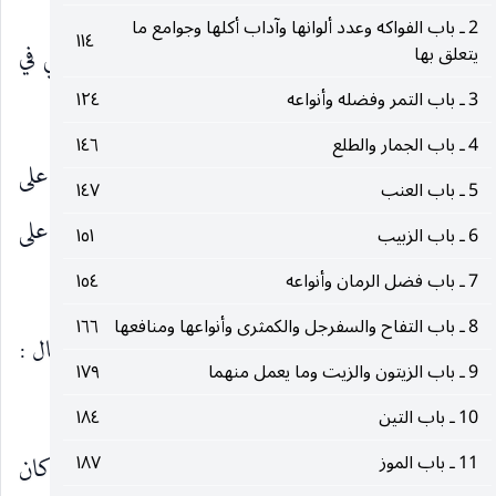
2 ـ باب الفواكه وعدد ألوانها وآداب أكلها وجوامع ما
١١٤
وقال رسول الله
رحم الله المتخللين من أمتي في
يتعلق بها
صلى‌الله‌عليه‌وآله
3 ـ باب التمر وفضله وأنواعه
١٢٤
الوضوء والطعام.
4 ـ باب الجمار والطلع
١٤٦
وعن الصادق
قال قال رسول الله
تخللوا على
عليه‌السلام
صلى‌الله‌عليه‌وآله
5 ـ باب العنب
١٤٧
أثر الطعام فإنه مصحة للفم والنواجذ ويجلب الرزق على
6 ـ باب الزبيب
١٥١
العبد.
7 ـ باب فضل الرمان وأنواعه
١٥٤
8 ـ باب التفاح والسفرجل والكمثرى وأنواعها ومنافعها
١٦٦
وروى محمد بن الحسن الداري يرفع الحديث أنه قال :
9 ـ باب الزيتون والزيت وما يعمل منهما
١٧٩
من تخلل بالقصب لم تقض له حاجة سبعة أيام.
10 ـ باب التين
١٨٤
11 ـ باب الموز
وعن الصادق
١٨٧
قال : لا تخللوا بالقصب فإن كان
عليه‌السلام