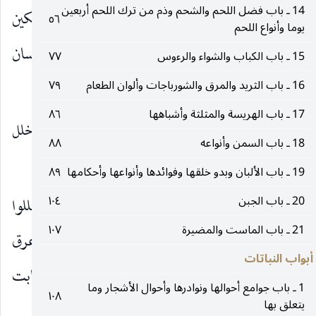
14 ـ باب فضل اللحم والشحم وذم من ترك اللحم أربعين
النبي
نقوا أفواهكم بالخلال فإنه مسكن الملكين
٥٦
صلى‌الله‌عليه‌وآله
يوما وأنواع اللحم
الحافظين الكاتبين وإن مدادهما الريق وقلمهما اللسان
15 ـ باب الكباب والشواء والرءوس
٧٧
16 ـ باب الثريد والمرق والشورباجات وألوان الطعام
وليس شيء أشد عليهما من فضل الطعام في الفم.
٧٩
17 ـ باب الهريسة والمثلثة وأشباهها
٨٦
ومن روضة الواعظين عن علي
قال : التخلل
عليه‌السلام
18 ـ باب السمن وأنواعه
٨٨
بالطرفاء يورث الفقر.
19 ـ باب الألبان وبدو خلقها وفوائدها وأنواعها وأحكامها
٨٩
20 ـ باب الجبن
١٠٤
من كتاب طب الأئمة عن الرضا
قال : لا تخللوا
عليه‌السلام
21 ـ باب الماست والمضيرة
١٠٧
بعود الرمان ولا بقضيب الريحان فإنهما يحركان عرق
أبواب النباتات
الجذام قال وكان رسول الله
يتخلل بكل ما أصابت
صلى‌الله‌عليه‌وآله
1 ـ باب جوامع أحوالها ونوادرها وأحوال الأشجار وما
١٠٨
يتعلق بها
إلا الخوص والقصب.