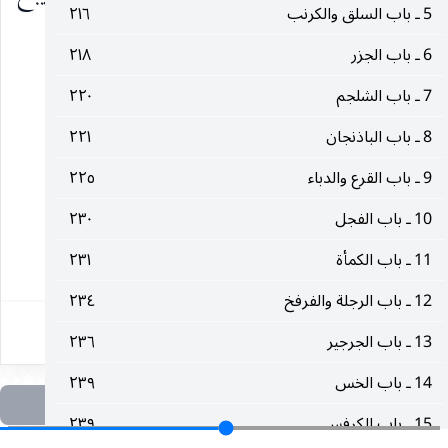
5 ـ باب السلق والكرنب
٢١٦
(١)
.
6 ـ باب الجزر
٢١٨
بيان :
الطرفاء بالفتح شجر يقال لها بالفارسية گز.
7 ـ باب الشلجم
٢٢٠
8 ـ باب الباذنجان
٢٢١
__________________
9 ـ باب القرع والدباء
٢٢٥
(١) مكارم الأخلاق ١٧٥ ـ ١٧٧.
10 ـ باب الفجل
٢٣٠
11 ـ باب الكمأة
٢٣١
٤٣٦
12 ـ باب الرجلة والفرفخ
٢٣٤
13 ـ باب الجرجير
٢٣٦
14 ـ باب الخس
٢٣٩
15 ـ باب الكرفس
٢٣٩