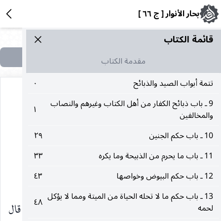
بحار الأنوار [ ج ٦٦ ]
قائمة الکتاب
مقدمة الكتاب
تتمة أبواب الصيد والذبائح
٠
9 ـ باب ذبائح الكفار من أهل الكتاب وغيرهم والنصاب
١
والمخالفين
٢٣
10 ـ باب حكم الجنين
٢٩
باب
11 ـ باب ما يحرم من الذبيحة وما يكره
٣٣
12 ـ باب حكم البيوض وخواصها
٤٣
(الخلال وآدابه وأنواع ما يتخلل به)
13 ـ باب حكم ما لا تحله الحياة من الميتة ومما لا يؤكل
٤٨
١ ـ المكارم ، من كتاب الفردوس عن سعد بن معاذ قال
لحمه