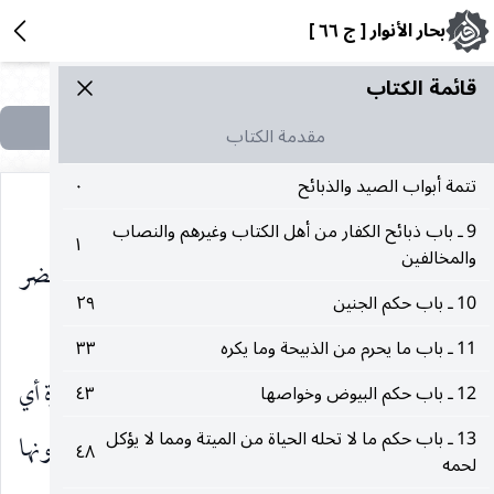
بحار الأنوار [ ج ٦٦ ]
قائمة الکتاب
مقدمة الكتاب
تتمة أبواب الصيد والذبائح
٠
9 ـ باب ذبائح الكفار من أهل الكتاب وغيرهم والنصاب
١
والمخالفين
قلت ولم ذاك جعلت فداك قال لأن قلوب المؤمنين خضر
10 ـ باب حكم الجنين
٢٩
(١)
فهي تحن إلى أشكالها
.
11 ـ باب ما يحرم من الذبيحة وما يكره
٣٣
(٢)
بيان
لأن قلوب المؤمنين خضر وفي الكافي
خضرة أي
12 ـ باب حكم البيوض وخواصها
٤٣
13 ـ باب حكم ما لا تحله الحياة من الميتة ومما لا يؤكل
منورة بنور أخضر فتميل إلى شكلها أو كناية عن كونها
٤٨
لحمه