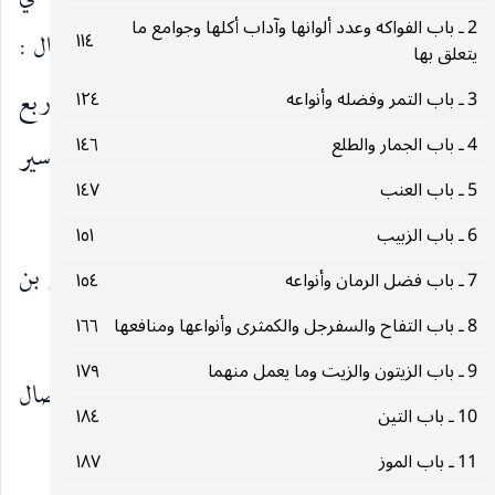
2 ـ باب الفواكه وعدد ألوانها وآداب أكلها وجوامع ما
١١٤
الهمداني عن عمرو بن عيسى عن فرات بن أحنف قال :
يتعلق بها
سئل أبو عبد الله
عن الكراث فقال كله فإن فيه أربع
3 ـ باب التمر وفضله وأنواعه
١٢٤
عليه‌السلام
4 ـ باب الجمار والطلع
١٤٦
خصال يطيب النكهة ويطرد الرياح ويقطع البواسير
5 ـ باب العنب
١٤٧
(٣)
وهو أمان من الجذام لمن أدمن عليه
.
6 ـ باب الزبيب
١٥١
المحاسن ، عن محمد بن علي الهمداني عن عمرو بن
7 ـ باب فضل الرمان وأنواعه
١٥٤
(٤)
عيسى مثله إلا أنه قال لمن أدمنه
.
8 ـ باب التفاح والسفرجل والكمثرى وأنواعها ومنافعها
١٦٦
9 ـ باب الزيتون والزيت وما يعمل منهما
١٧٩
المكارم ، عن الباقر
قال : في الكراث أربع خصال
عليه‌السلام
10 ـ باب التين
١٨٤
(٥)
وذكر مثله
11 ـ باب الموز
١٨٧