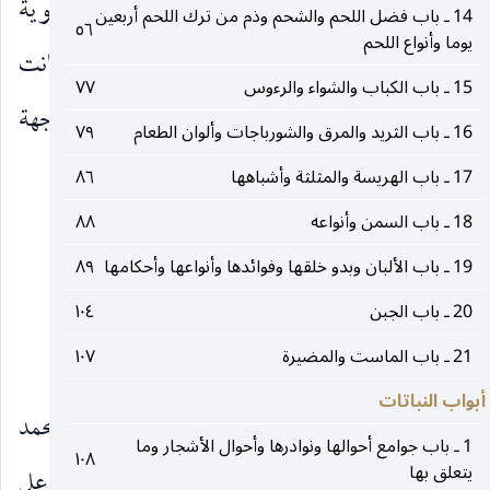
معمورة بالحكم والمعارف فتكون لتلك الخضرة المعنوية
14 ـ باب فضل اللحم والشحم وذم من ترك اللحم أربعين
٥٦
يوما وأنواع اللحم
مناسبة لها لا نعرف حقيقتها أو المعنى أن قلوبهم لما كانت
15 ـ باب الكباب والشواء والرءوس
٧٧
معمورة بمزارع الحكمة فهي تميل إلى ما كانت له جهة
16 ـ باب الثريد والمرق والشورباجات وألوان الطعام
٧٩
حسن ونفع وهذا منه.
17 ـ باب الهريسة والمثلثة وأشباهها
٨٦
18 ـ باب السمن وأنواعه
٨٨
أقول ليس في الكافي ولا فطور.
19 ـ باب الألبان وبدو خلقها وفوائدها وأنواعها وأحكامها
٨٩
٢
20 ـ باب الجبن
١٠٤
باب الكراث
21 ـ باب الماست والمضيرة
١٠٧
أبواب النباتات
١ ـ الخصال ، عن محمد بن موسى بن المتوكل عن محمد
1 ـ باب جوامع أحوالها ونوادرها وأحوال الأشجار وما
١٠٨
يتعلق بها
بن يحيى عن محمد بن أحمد الأشعري عن محمد بن علي