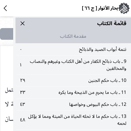
بحار الأنوار [ ج ٦٦ ]
قائمة الکتاب
مقدمة الكتاب
تتمة أبواب الصيد والذبائح
٠
9 ـ باب ذبائح الكفار من أهل الكتاب وغيرهم والنصاب
١
والمخالفين
إذا لم يكرهه صاحب الطعام.
10 ـ باب حكم الجنين
٢٩
وأما قوله يتتبع الدباء من حوالي الصحفة فيحتمل
11 ـ باب ما يحرم من الذبيحة وما يكره
٣٣
وجهين أحدهما من حوالي جانبه وناحيته من الصحفة لا
12 ـ باب حكم البيوض وخواصها
٤٣
13 ـ باب حكم ما لا تحله الحياة من الميتة ومما لا يؤكل
من حوالي جميع جوانبها فقد أمر بالأكل مما يلي الإنسان
٤٨
لحمه