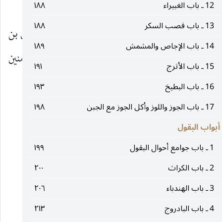
يسهل وفي بعضها يسيل وهما أصوب.
12 ـ باب الغبيراء
١٨٨
13 ـ باب قصب السكر
١٨٨
٢ ـ مجالس الشيخ ، عن هلال بن محمد عن إسماعيل بن
14 ـ باب الإجاص والمشمش
١٨٩
علي الدعبلي عن أبيه عن الرضا عن آبائه عن أمير المؤمنين
15 ـ باب الأترج
١٩١
قال : الفجل أصله يقطع البلغم
عليه‌السلام
16 ـ باب البطيخ
١٩٣
17 ـ باب الجوز واللوز وأكل الجوز مع الجبن
١٩٨
__________________
أبواب البقول
(١) الخصال ١٤٤.
1 ـ باب جوامع أحوال البقول
١٩٩
(٢) المحاسن : ٥٢٤.
2 ـ باب الكراث
٢٠٠
3 ـ باب الهندباء
٢٠٦
(٣) مكارم الأخلاق : ٢٠٨.
4 ـ باب البادروج
٢١٣