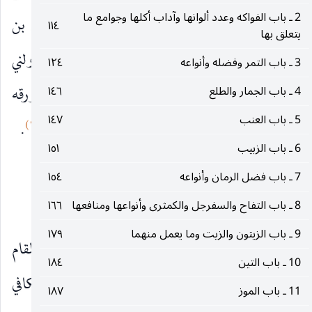
2 ـ باب الفواكه وعدد ألوانها وآداب أكلها وجوامع ما
أبي عبد الله البرقي عن عدة من أصحابنا عن حنان بن
١١٤
يتعلق بها
سدير قال : كنت مع أبي عبد الله
على المائدة فناولني
عليه‌السلام
3 ـ باب التمر وفضله وأنواعه
١٢٤
فجلة فقال يا حنان كل الفجل فإن فيه ثلاث خصال ورقه
4 ـ باب الجمار والطلع
١٤٦
5 ـ باب العنب
١٤٧
(١)
يطرد الرياح ولبه يسربل البول وأصوله تقطع البلغم
.
6 ـ باب الزبيب
١٥١
(٢)
المحاسن ، عن عدة من أصحابه عن حنان مثله
.
7 ـ باب فضل الرمان وأنواعه
١٥٤
(٣)
المكارم ، عن الروضة عن حنان مثله
.
8 ـ باب التفاح والسفرجل والكمثرى وأنواعها ومنافعها
١٦٦
9 ـ باب الزيتون والزيت وما يعمل منهما
١٧٩
بيان
يقال سربله أي ألبسه السربال ولا يناسب المقام
10 ـ باب التين
١٨٤
إلا بتجوز وتكلف بعيد وفي المكارم وبعض نسخ الكافي
11 ـ باب الموز
١٨٧