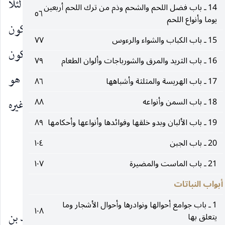
والثاني أن يكون من جميع جوانبها وإنما نهي ذلك لئلا
14 ـ باب فضل اللحم والشحم وذم من ترك اللحم أربعين
٥٦
يوما وأنواع اللحم
يتقذره جليسه ورسول الله
لا يتقذره أحد بل يتبركون
صلى‌الله‌عليه‌وآله
15 ـ باب الكباب والشواء والرءوس
٧٧
بآثاره
فقد كانوا يتبركون ببصاقه ونخامته ويدلكون
صلى‌الله‌عليه‌وآله
16 ـ باب الثريد والمرق والشورباجات وألوان الطعام
٧٩
بذلك وجوههم وشرب بعضهم بوله وبعضهم دمه مما هو
17 ـ باب الهريسة والمثلثة وأشباهها
٨٦
18 ـ باب السمن وأنواعه
٨٨
معروف من عظيم اعتنائهم بآثاره التي يخالف فيها غيره
19 ـ باب الألبان وبدو خلقها وفوائدها وأنواعها وأحكامها
٨٩
والدباء هو اليقطين وهو بالمد.
20 ـ باب الجبن
١٠٤
١٠
21 ـ باب الماست والمضيرة
١٠٧
أبواب النباتات
باب الفجل
1 ـ باب جوامع أحوالها ونوادرها وأحوال الأشجار وما
١٠٨
١ ـ الخصال ، عن أبيه عن سعد بن عبد الله عن أحمد بن
يتعلق بها