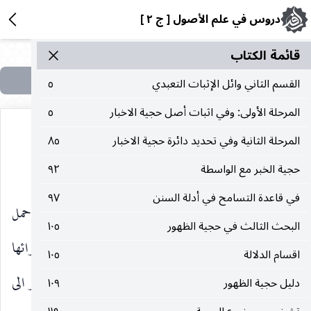
دروس في علم الأصول [ ج ٢ ]
قائمة الکتاب
القسم الثاني وائل الإثبات التعبدي
٥
المرحلة الأولى: وفي اثبات أصل حجية الاخبار
٥
المرحلة الثانية وفي تحديد دائرة حجية الاخبار
٨٥
__________________
حجية الخبر مع الواسطة
٩٢
في قاعدة التسامح في أدلة السنن
٩٧
مقوّما لماهية الآخر كالصلاة وحمل المغصوب ، فانّ حمل
البحث الثالث في حجية الظهور
١٠٥
المغصوب ليس مقوّما لماهية الصلاة ، اي انه ليس من اجزائها
اقسام الدلالة
١٠٥
وشرائطها ولا دليل على انها من موانعها ، وكالصلاة والنظر الى
دليل حجية الظهور
١٠٩