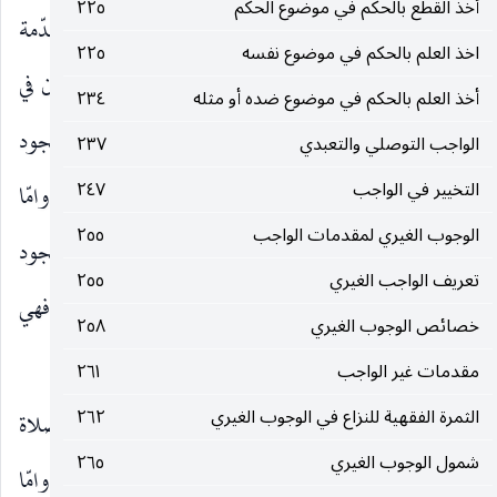
أخذ القطع بالحكم في موضوع الحكم
٢٢٥
بغسل بعض الاعضاء ومسح اخرى وهو يحصل حتى بالمقدّمة
اخذ العلم بالحكم في موضوع نفسه
٢٢٥
المحرّمة ، وامّا الاوضاع الخاصّة للصلاة فهي تغاير الكون في
أخذ العلم بالحكم في موضوع ضده أو مثله
٢٣٤
الارض او الثوب المغصوبين حقيقة وماهية ، فحقيقة السجود
الواجب التوصلي والتعبدي
٢٣٧
التخيير في الواجب
٢٤٧
مثلا هي وضع المساجد السبعة على الارض وقد حصل ، وامّا
الوجوب الغيري لمقدمات الواجب
٢٥٥
كون الارض أو الثوب مغصوبا فخارج عن حقيقة السجود
تعريف الواجب الغيري
٢٥٥
وماهيّته بالكلية .. وامّا حركات المصلي من وضع الى آخر فهي
خصائص الوجوب الغيري
٢٥٨
مقدّمات للاوضاع المطلوبة وليست اجزاء من الصلاة.
مقدمات غير الواجب
٢٦١
الثمرة الفقهية للنزاع في الوجوب الغيري
٢٦٢
ثالثا : بناء على الانضمام بين الصلاة والغصب تصحّ الصلاة
شمول الوجوب الغيري
٢٦٥
بلا كلام وذلك لعدم دخول الغصب في حقيقة الصلاة ، وامّا