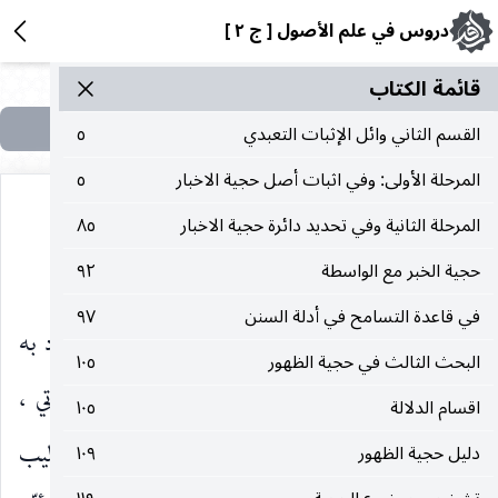
دروس في علم الأصول [ ج ٢ ]
قائمة الکتاب
القسم الثاني وائل الإثبات التعبدي
٥
المرحلة الأولى: وفي اثبات أصل حجية الاخبار
٥
المرحلة الثانية وفي تحديد دائرة حجية الاخبار
٨٥
الظهور الذاتي والظهور الموضوعي
حجية الخبر مع الواسطة
٩٢
في قاعدة التسامح في أدلة السنن
٩٧
الظهور سواء كان تصوريا او تصديقيا تارة يراد به
البحث الثالث في حجية الظهور
١٠٥
الظهور في ذهن انسان معيّن وهذا هو الظهور الذاتي ،
اقسام الدلالة
١٠٥
واخرى يراد به الظهور بموجب علاقات اللغة واساليب
دليل حجية الظهور
١٠٩