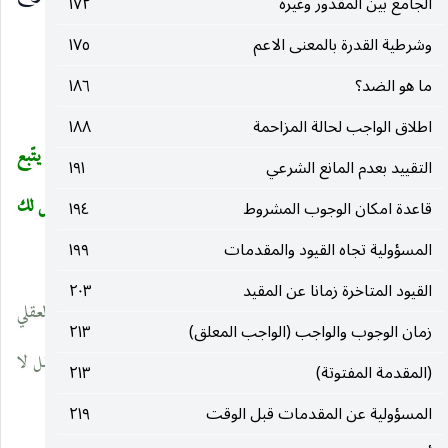
الجامع بين المقدور وغيره
١٧٢
الحكم هل هو
وشرطية القدرة بالمعنى الاعم
١٧٥
ما هو الضد؟
١٨٦
__________________
اطلاق الواجب لحالة المزاحمة
١٨٨
(١) بل الدليل على عدمه ، يظهر ذلك جليا من قوله تعالى
وما يتّبع
(
التقييد بعدم المانع الشرعي
١٩١
أكثرهم إلّا ظنّا إنّ الظّنّ لا يغنى من الحقّ شيئا
و
ولا تقف ما ليس لك
قاعدة امكان الوجوب المشروط
١٩٤
(
)
المسؤولية تجاه القيود والمقدمات
١٩٩
به علم
وغير ذلك من آيات كريمة واضحة في المطلوب.
)
القيود المتاخرة زمانا عن المقيد
٢٠٣
(٢) أي إن لم يكن الحكم ناشئا من العقل فالحكم فعلي ، فمع القطع العقلي
زمان الوجوب والواجب (الواجب المعلق)
٢١٣
لا يكون الحكم فعليا ، وبالتالي هذا القطع بالحكم الناشئ من العقل لا
(المقدمة المفتوتة)
٢١٣
ينجّز الحكم.
المسؤولية عن المقدمات قبل الوقت
٢١٩