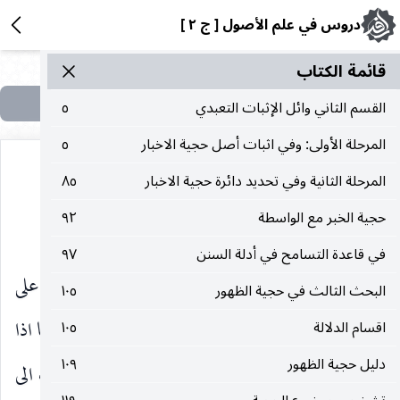
دروس في علم الأصول [ ج ٢ ]
قائمة الکتاب
القسم الثاني وائل الإثبات التعبدي
٥
المرحلة الأولى: وفي اثبات أصل حجية الاخبار
٥
المرحلة الثانية وفي تحديد دائرة حجية الاخبار
٨٥
حجية الخبر مع الواسطة
٩٢
(حجية الدليل العقلي)
في قاعدة التسامح في أدلة السنن
٩٧
الدليل العقلي ان كان ظنيا فهو بحاجة الى دليل على
البحث الثالث في حجية الظهور
١٠٥
(١)
حجيّته ، ولا دليل على حجية الظنون العقلية
، وامّا اذا
اقسام الدلالة
١٠٥
دليل حجية الظهور
١٠٩
كان قطعيا فهو حجة من اجل حجية القطع ، ونسب الى