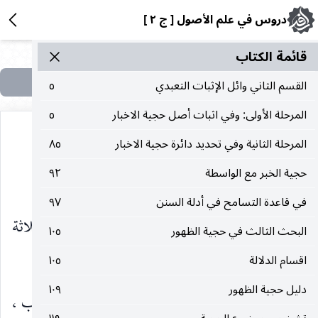
دروس في علم الأصول [ ج ٢ ]
قائمة الکتاب
القسم الثاني وائل الإثبات التعبدي
٥
المرحلة الأولى: وفي اثبات أصل حجية الاخبار
٥
المرحلة الثانية وفي تحديد دائرة حجية الاخبار
٨٥
حجية الخبر مع الواسطة
٩٢
(المسئوليّة تجاه القيود والمقدّمات)
في قاعدة التسامح في أدلة السنن
٩٧
تنقسم المقدّمات الدخيلة في الواجب الشرعي الى ثلاثة
البحث الثالث في حجية الظهور
١٠٥
اقسام :
اقسام الدلالة
١٠٥
دليل حجية الظهور
١٠٩
الاوّل : المقدمات التي تتوقف عليها فعلية الوجوب ،