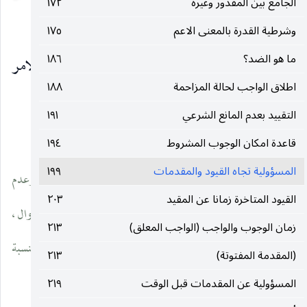
الجامع بين المقدور وغيره
١٧٢
الصلاة.
وشرطية القدرة بالمعنى الاعم
١٧٥
ما هو الضد؟
١٨٦
الثالث : المقدّمات التي يتوقف عليها امتثال الامر
اطلاق الواجب لحالة المزاحمة
١٨٨
الشرعي بدون
التقييد بعدم المانع الشرعي
١٩١
__________________
قاعدة امكان الوجوب المشروط
١٩٤
المسؤولية تجاه القيود والمقدمات
١٩٩
(١) اي لان الوجوب ـ كوجوب الحج ـ حكم فعلي تابع في تقيده وعدم
القيود المتاخرة زمانا عن المقيد
٢٠٣
تقيده لجعل الحكم ، فقد يكون مطلقا كوجوب الحج بالنسبة الى الزوال ،
زمان الوجوب والواجب (الواجب المعلق)
٢١٣
فانه غير مقيد بالزوال ، وقد يكون مشروطا كوجوب الحج ايضا بالنسبة
(المقدمة المفتوتة)
٢١٣
الى الاستطاعة.
المسؤولية عن المقدمات قبل الوقت
٢١٩