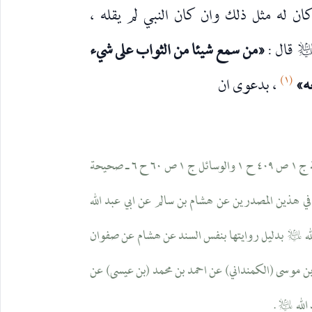
ن له مثل ذلك وان كان النبي لم يقله ،
قال :
«من سمع شيئا من الثواب على شيء
ه‌السلام
(١)
ه»
، بدعوى ان
(١) لم أر غير هذه الرواية ـ في جامع احاديث الشيعة ج ١ ص ٤٠٩ ح ١ والوسائل ج ١ ص ٦٠ ح ٦ ـ صحيحة
في هذين المصدرين عن هشام بن سالم عن ابي عبد الله
ه
بدليل روايتها بنفس السند عن هشام عن صفوان
عليه‌السلام
ن موسى (الكمنداني) عن احمد بن محمد (بن عيسى) عن
الله
.
عليه‌السلام