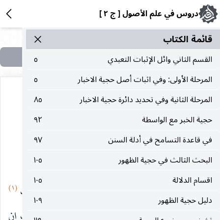
دروس في علم الأصول [ ج ٢ ]
قائمة الکتاب
القسم الثاني وائل الإثبات التعبدي
٥
المرحلة الأولى: وفي اثبات أصل حجية الاخبار
٥
المرحلة الثانية وفي تحديد دائرة حجية الاخبار
٨٥
حجية الخبر مع الواسطة
٩٢
(المسئولية عن المقدّمات قبل الوقت)
في قاعدة التسامح في أدلة السنن
٩٧
البحث الثالث في حجية الظهور
(المقدّمة المفوّتة)
١٠٥
اقسام الدلالة
١٠٥
(١)
اتضح ممّا تقدّم ان المسئولية تجاه مقدمات الواجب
دليل حجية الظهور
١٠٩
(*)
انما تبدأ ببداية فعلية الوجوب
، ويترتب على ذلك ان