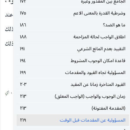
يتوضّأ ولا يكون بذلك مخالفا للتكليف بالصلاة بوضوء ،
الجامع بين المقدور وغيره
١٧٢
وشرطية القدرة بالمعنى الاعم
١٧٥
لان هذا التكليف ليس فعليا الآن وانما يصبح فعليا عند
ما هو الضد؟
١٨٦
الزوال ، وفعليّته وقتئذ منوطة بالقدرة على متعلقه في ذلك
اطلاق الواجب لحالة المزاحمة
١٨٨
الظرف لاستحالة تكليف العاجز ، والقدرة في ذلك
التقييد بعدم المانع الشرعي
١٩١
الظرف على الصلاة
قاعدة امكان الوجوب المشروط
١٩٤
المسؤولية تجاه القيود والمقدمات
١٩٩
__________________
القيود المتاخرة زمانا عن المقيد
٢٠٣
(١) اي : تجب مقدّمات الواجب ـ كالوضوء ـ عند فعلية الوجوب ، اي
زمان الوجوب والواجب (الواجب المعلق)
٢١٣
عند تحقق البلوغ والعقل والزوال.
(المقدمة المفتوتة)
٢١٣
المسؤولية عن المقدمات قبل الوقت
٢١٩
__________________