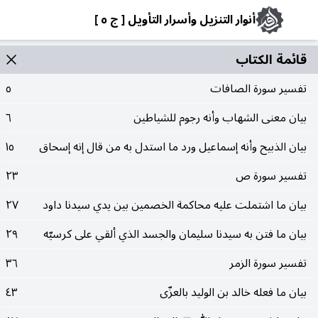
أنوار التنزيل وأسرار التأويل [ ج ٥ ]
قائمة الکتاب
تفسير سورة الصافات
٥
بيان معنى الشهاب وأنه رجوم للشياطين
٦
بيان الذبيح وأنه إسماعيل ورد ما استدل به من قال إنه إسحاق
١٥
تفسير سورة ص
٢٣
بيان ما اشتملت عليه محاكمة الخصمين بين يدي سيدنا داود
٢٧
بيان ما فتن به سيدنا سليمان والجسد الذي ألقي على كرسيّه
٢٩
تفسير سورة الزمر
٣٦
بيان ما فعله خالد بن الوليد بالعزّى
٤٣