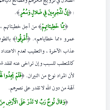
الضلال في ترويج مكرهم ومصالح دنياهم لا
:
إِنَّ الْمُجْرِمِينَ فِي ضَلالٍ وَسُعُرٍ
.
)
(
مِمَّا خَطِيئاتِهِمْ
من أجل خطيئاتهم ، و 
)
(
عمرو «مما خطاياهم».
أُغْرِقُوا
بالطوف
)
(
عذاب الآخرة ، والتعقيب لعدم الاعتداد ب
كالمتعقب للسبب وإن تراخى عنه لفقد شرط 
لأن المراد نوع من النيران.
فَلَمْ يَجِدُوا ل
(
آلهة من دون الله لا تقدر على نصرهم.
وَقالَ نُوحٌ رَبِّ لا تَذَرْ عَلَى الْأَرْضِ مِنَ
(