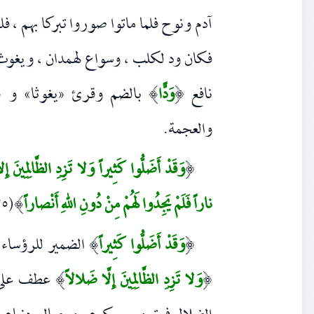
آدم ونوح فلما ماتوا صوروا تبركا بهم ، فل
فكان ود لكلب ، وسواع لهمدان ، ويغوث ل
نافع
وَدًّا
بالضم وقرئ «يغوثا» و «يع
)
(
والعجمة.
وَقَدْ أَضَلُّوا كَثِيراً وَلا تَزِدِ الظَّالِمِينَ إ
(
ناراً فَلَمْ يَجِدُوا لَهُمْ مِنْ دُونِ اللهِ أَنْصاراً
(٢٥)
)
وَقَدْ أَضَلُّوا كَثِيراً
الضمير للرؤساء 
)
(
وَلا تَزِدِ الظَّالِمِينَ إِلَّا ضَلالاً
عطف عل
)
(