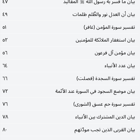
بيان ما فسر به رسول الله
المقاليد
٤٧
صلى‌الله‌عليه‌وسلم
بيان أن العدل نور والظّلم ظلمات
٤٩
تفسير سورة المؤمن (غافر)
٥١
بيان استغفار الملائكة للمؤمنين
٥٢
بيان مؤمن آل فرعون
٥٦
بيان عدد الأنبياء
٦٤
تفسير سورة السجدة (فصلت)
٦٦
بيان موضع السجود في السورة عند الأئمة
٧٢
تفسير سورة حم عسق (الشورى)
٧٦
بيان الدين المشترك بين الأنبياء
٧٨
بيان القربى الذين تجب مودّتهم
٨٠