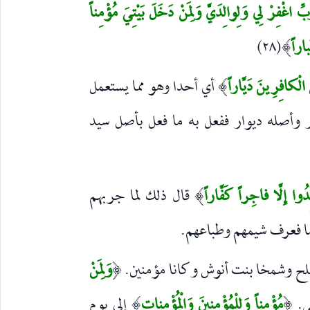
بِّ اغْفِرْ لِي وَلِوالِدَيَّ وَلِمَنْ دَخَلَ بَيْتِيَ مُؤْمِناً
َباراً
(٢٨)
)
الْكافِرِينَ دَيَّاراً
أي أحدا وهو مما يستعمل
)
ور وأصله ديوار ففعل به ما فعل بأصل سيد
دُوا إِلَّا فاجِراً كَفَّاراً
قال ذلك لما جربهم
)
ما فعرف شيمهم وطباعهم.
لح وشمخا بنت أنوش وكانا مؤمنين.
وَلِمَنْ
(
ي.
مُؤْمِناً وَلِلْمُؤْمِنِينَ وَالْمُؤْمِناتِ
إلى يوم
)
(