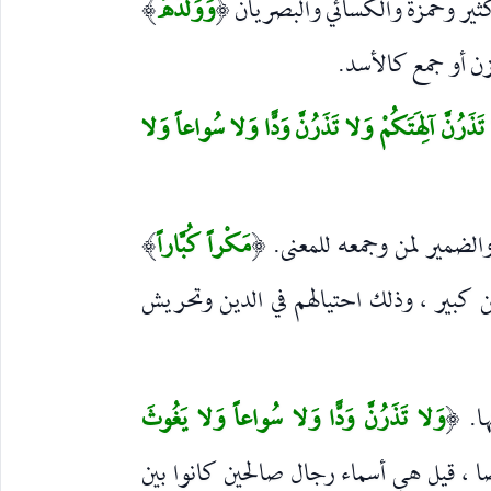
 كثير وحمزة والكسائي والبصريان
وَوَلَدُهُ
)
(
زن أو جمع كالأسد.
ذَرُنَّ آلِهَتَكُمْ وَلا تَذَرُنَّ وَدًّا وَلا سُواعاً وَلا
لضمير لمن وجمعه للمعنى.
مَكْراً كُبَّاراً
)
(
من كبير ، وذلك احتيالهم في الدين وتحريش
ها.
وَلا تَذَرُنَّ وَدًّا وَلا سُواعاً وَلا يَغُوثَ
(
 قيل هي أسماء رجال صالحين كانوا بين