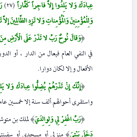
عِبادَكَ وَلا يَلِدُوا إِلاَّ فاجِراً كَفَّاراً
(٢٧)
رَ
وَلِلْمُؤْمِنِينَ وَالْمُؤْمِناتِ وَلا تَزِدِ الظَّالِمِينَ إِلاَّ ت
وَقالَ نُوحٌ رَبِّ لا تَذَرْ عَلَى الْأَرْضِ مِنَ 
(
في النفي العام فيعال من الدار ، أو الد
الأفعال وإلا لكان دوارا.
إِنَّكَ إِنْ تَذَرْهُمْ يُضِلُّوا عِبادَكَ وَلا يَلِ
(
واستقرى أحوالهم ألف سنة إلا خمسين عا
رَبِّ اغْفِرْ لِي وَلِوالِدَيَ
لملك بن متوش
)
(
دَخَلَ بَيْتِيَ
منزلي أو مسجدي أو سفينت
)