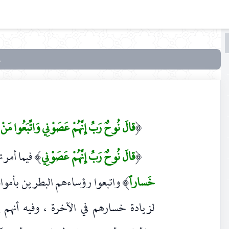
البحث
البحث
في
أنوار
التنزيل
وأسرار
قالَ نُوحٌ رَبِّ إِنَّهُمْ عَصَوْنِي وَاتَّبَعُوا مَنْ
(
التأويل
قالَ نُوحٌ رَبِّ إِنَّهُمْ عَصَوْنِي
فيما أمرت
)
(
خَساراً
واتبعوا رؤساءهم البطرين بأموال
)
لزيادة خسارهم في الآخرة ، وفيه أنهم 