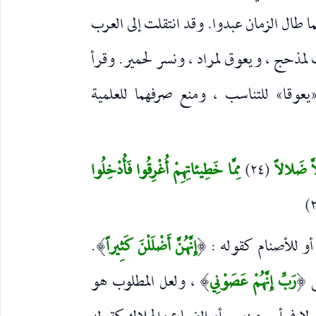
ما طال الزمان عبدوا. وقد انتقلت إلى العرب
مذحج ، ويعوق لمراد ، ونسر لحمير. وقرأ
وقا» للتناسب ، ومنع صرفهما للعلمية
ِلاَّ ضَلالاً
(٢٤)
مِمَّا خَطِيئاتِهِمْ أُغْرِقُوا فَأُدْخِلُوا
أو للأصنام كقوله :
إِنَّهُنَّ أَضْلَلْنَ كَثِيراً
.
)
(
ى
رَبِّ إِنَّهُمْ عَصَوْنِي
، ولعل المطلوب هو
)
(