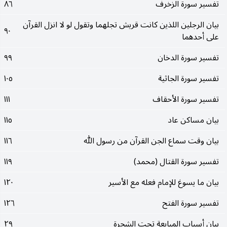
تفسير سورة الزخرف
٨٦
بيان الرجلين اللذين كانت قريش تجلهما وتقول لو لا انزل القرآن
٩٠
على أحدهما
تفسير سورة الدخان
٩٩
تفسير سورة الجاثية
١٠٥
تفسير سورة الأحقاف
١١١
بيان مساكن عاد
١١٥
بيان وقت سماع الجن القرآن من رسول الله
١١٦
تفسير سورة القتال (محمد)
١١٩
بيان ما يسوغ للإمام فعله مع الأسير
١٢٠
تفسير سورة الفتح
١٢٦
بيان أسباب المبايعة تحت الشجرة
٢٩