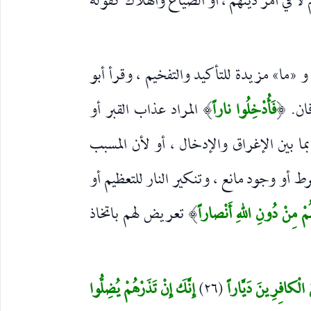
 في أمر دينهم ، أو الضياع والهلاك كقوله
«ما» مزيدة للتأكيد والتفخيم ، وقرأ أبو
ان.
فَأُدْخِلُوا ناراً
المراد عذاب القبر أو
)
(
ما بين الإغراق والإدخال ، أو لأن المسبب
أو وجود مانع ، وتنكير النار للتعظيم أو
َهُمْ مِنْ دُونِ اللهِ أَنْصاراً
تعريض لهم باتخاذ
)
 الْكافِرِينَ دَيَّاراً
(٢٦)
إِنَّكَ إِنْ تَذَرْهُمْ يُضِلُّوا