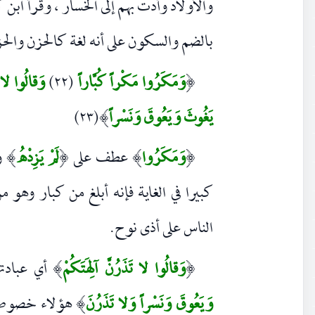
والأولاد وأدت بهم إلى الخسار ، وقرأ ابن
بالضم والسكون على أنه لغة كالحزن والح
وَمَكَرُوا مَكْراً كُبَّاراً
(٢٢)
وَقالُوا لا تَ
(
يَغُوثَ وَيَعُوقَ وَنَسْراً
(٢٣)
)
وَمَكَرُوا
عطف على
لَمْ يَزِدْهُ
وا
)
(
)
(
كبيرا في الغاية فإنه أبلغ من كبار وهو 
الناس على أذى نوح.
وَقالُوا لا تَذَرُنَّ آلِهَتَكُمْ
أي عبادت
)
(
وَيَعُوقَ وَنَسْراً وَلا تَذَرُنَ
هؤلاء خصوصا ،
)