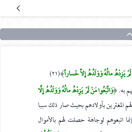
 لَمْ يَزِدْهُ مالُهُ وَوَلَدُهُ إِلاَّ خَساراً
(٢١)
)
هم به.
وَاتَّبَعُوا مَنْ لَمْ يَزِدْهُ مالُهُ وَوَلَدُهُ إِلَّا
(
هم المغترين بأولادهم بحيث صار ذلك سببا
إنما اتبعوهم لوجاهة حصلت لهم بالأموال