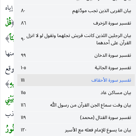
أَمْ يَقُولُونَ افْتَراهُ
إضراب عن ذكر تسميتهم إياه
)
(
بيان القربى الذين تجب مودّتهم
٨٠
سحرا إلى ذكر ما هو أشنع منه وإنكار له وتعجيب.
قُلْ
تفسير سورة الزخرف
٨٦
(
بيان الرجلين اللذين كانت قريش تجلهما وتقول لو لا انزل
إِنِ افْتَرَيْتُهُ
على الفرض.
فَلا تَمْلِكُونَ لِي مِنَ اللهِ شَيْئاً
)
(
)
٩٠
القرآن على أحدهما
أي إن عاجلني الله بالعقوبة فلا تقدرون على دفع شيء منها
تفسير سورة الدخان
٩٩
فكيف أجترئ عليه وأعرض نفسي للعقاب من غير توقع
تفسير سورة الجاثية
١٠٥
تفسير سورة الأحقاف
١١١
نفع ولا دفع ضر من قبلكم.
هُوَ أَعْلَمُ بِما تُفِيضُونَ فِيهِ
)
(
بيان مساكن عاد
١١٥
تندفعون فيه من القدح في آياته.
كَفى بِهِ شَهِيداً بَيْنِي
(
بيان وقت سماع الجن القرآن من رسول الله
١١٦
وَبَيْنَكُمْ
يشهد لي بالصدق والبلاغ وعليكم بالكذب
)
تفسير سورة القتال (محمد)
١١٩
والإنكار ، وهو وعيد بجزاء إفاضتهم ،
وَهُوَ الْغَفُورُ
بيان ما يسوغ للإمام فعله مع الأسير
(
١٢٠