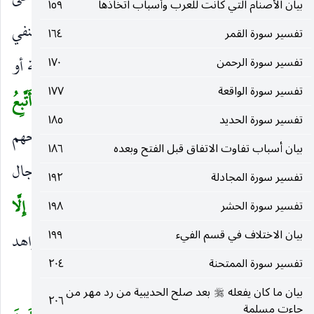
بيان الأصنام التي كانت للعرب وأسباب اتخاذها
١٥٩
التفضيل إذ لا علم لي بالغيب ، و
لا
لتأكيد النفي
)
(
تفسير سورة القمر
١٦٤
تفسير سورة الرحمن
المشتمل على ما يفعل بي
وَما
١٧٠
إما موصولة منصوبة أو
)
(
تفسير سورة الواقعة
١٧٧
استفهامية مرفوعة. وقرئ «يفعل» أي يفعل الله.
إِنْ أَتَّبِعُ
(
تفسير سورة الحديد
١٨٥
إِلَّا ما يُوحى إِلَيَ
لا أتجاوزه ، وهو جواب عن اقتراحهم
)
بيان أسباب تفاوت الاتفاق قبل الفتح وبعده
١٨٦
الإخبار عما لم يوح إليه من الغيوب ، أو استعجال
تفسير سورة المجادلة
١٩٢
المسلمين أن يتخلصوا من أذى المشركين.
وَما أَنَا إِلَّا
تفسير سورة الحشر
١٩٨
(
بيان الاختلاف في قسم الفيء
١٩٩
نَذِيرٌ
من عقاب الله.
مُبِينٌ
بين الإنذار بالشواهد
)
(
)
تفسير سورة الممتحنة
٢٠٤
المبينة والمعجزات المصدقة.
بيان ما كان يفعله
بعد صلح الحديبية من رد مهر من
صلى‌الله‌عليه‌وسلم
٢٠٦
جاءت مسلمة