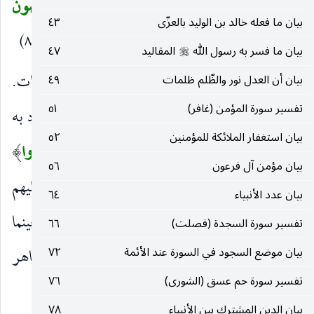
افْتَرَيْتُهُ فَلا تَمْلِكُونَ لِي مِنَ اللهِ شَيْئاً هُوَ أَعْلَمُ بِما تُفِيضُونَ
بيان ما فعله خالد بن الوليد بالعزّى
٤٣
فِيهِ كَفى بِهِ شَهِيداً بَيْنِي وَبَيْنَكُمْ وَهُوَ الْغَفُورُ الرَّحِيمُ
(٨)
)
بيان ما فسر به رسول الله
المقاليد
٤٧
صلى‌الله‌عليه‌وسلم
وَإِذا تُتْلى عَلَيْهِمْ آياتُنا بَيِّناتٍ
واضحات أو مبينات.
بيان أن العدل نور والظّلم ظلمات
٤٩
)
(
تفسير سورة المؤمن (غافر)
٥١
قالَ الَّذِينَ كَفَرُوا لِلْحَقِ
لأجله وفي شأنه ، والمراد به
)
(
بيان استغفار الملائكة للمؤمنين
٥٢
الآيات ووضعه موضع ضميرها ووضع
الَّذِينَ كَفَرُوا
)
(
بيان مؤمن آل فرعون
٥٦
موضع ضمير المتلوّ عليهم للتسجيل عليها بالحق وعليهم
بيان عدد الأنبياء
٦٤
بالكفر والانهماك في الضلالة.
لَمَّا جاءَهُمْ
حينما
)
(
تفسير سورة السجدة (فصلت)
٦٦
بيان موضع السجود في السورة عند الأئمة
٧٢
جاءهم من غير نظر وتأمل.
هذا سِحْرٌ مُبِينٌ
ظاهر
)
(
تفسير سورة حم عسق (الشورى)
٧٦
بطلانه.
بيان الدين المشترك بين الأنبياء
٧٨