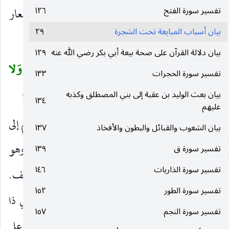
تفسير سورة الفتح
١٢٦
الرَّحِيمُ
وعد بالمغفرة والرحمة لمن تاب وآمن وإشعار
)
بيان أسباب المبايعة تحت الشجرة
٢٩
بحلم الله عنهم مع عظم جرمهم.
بيان دلالة القرآن على صحة بيعة أبي بكر رضي الله عنه
١٢٩
قُلْ ما كُنْتُ بِدْعاً مِنَ الرُّسُلِ وَما أَدْرِي ما يُفْعَلُ بِي وَلا
(
تفسير سورة الحجرات
١٣٣
بِكُمْ إِنْ أَتَّبِعُ إِلاَّ ما يُوحى إِلَيَّ وَما أَنَا إِلاَّ نَذِيرٌ مُبِينٌ
(٩)
بيان بعث الوليد بن عقبة إلى بني المصطلق وكذبه
)
١٣٤
عليهم
قُلْ ما كُنْتُ بِدْعاً مِنَ الرُّسُلِ
بديعا منهم أدعوكم إلى
)
(
بيان الشعوب والقبائل والبطون والأفخاذ
١٣٧
ما لا يدعون إليه ، أو أقدر على ما لم يقدروا عليه ، وهو
تفسير سورة ق
١٣٩
تفسير سورة الذاريات
١٤٦
الإتيان بالمقترحات كلها ونظيره الخف بمعنى الخفيف.
تفسير سورة الطور
١٥٢
وقرئ بفتح الدال على أنه كقيم أو مقدر بمضاف أي ذا
تفسير سورة النجم
١٥٧
بدع.
وَما أَدْرِي ما يُفْعَلُ بِي وَلا بِكُمْ
في الدارين على
)
(