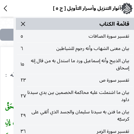
أنوار التنزيل وأسرار التأويل [ ج ٥ ]
قائمة الکتاب
تفسير سورة الصافات
٥
بيان معنى الشهاب وأنه رجوم للشياطين
٦
بيان الذبيح وأنه إسماعيل ورد ما استدل به من قال إنه
١٥
إسحاق
الحال أو المقال. وقيل الضمير للعابدين وهو كقوله :
تفسير سورة ص
٢٣
وَاللهِ رَبِّنا ما كُنَّا مُشْرِكِينَ
.
)
(
بيان ما اشتملت عليه محاكمة الخصمين بين يدي سيدنا
٢٧
داود
وَإِذا تُتْلى عَلَيْهِمْ آياتُنا بَيِّناتٍ قالَ الَّذِينَ كَفَرُوا لِلْحَقِّ
(
بيان ما فتن به سيدنا سليمان والجسد الذي ألقي على
٢٩
كرسيّه
لَمَّا جاءَهُمْ هذا سِحْرٌ مُبِينٌ
(٧)
أَمْ يَقُولُونَ افْتَراهُ قُلْ إِنِ
تفسير سورة الزمر
٣٦