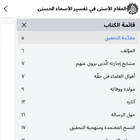
المقام الأسنى في تفسير الأسماء الحسنى
قائمة الکتاب
مقدّمة التحقيق
٥
المؤلف
٦
مشايخ إجازته الّذين يروي عنهم
٧
أقوال العلماء في حقّه
٧
مولده ووفاته
٩
آثاره
١٢
حول الرسالة
١٦
النسخ المعتمدة ومنهجية التحقيق
١٧