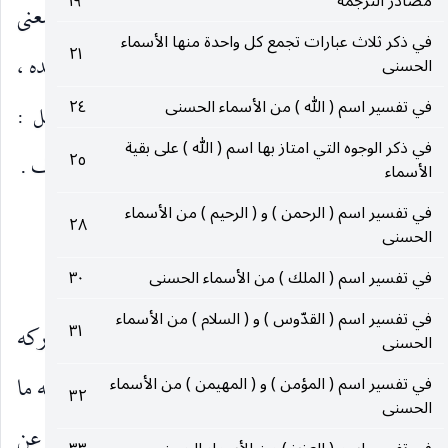
مصادر الترجمة
١٩
والخفوت والنطق والسكوت . وقد يكون السميع بمعنى
في ذكر ثلاث عبارات تجمع كل واحدة منها الأسماء
٢١
القبول والإجابة ، ومنه قول المصلّي : سمع الله لمن حمده ،
الحسنى
في تفسير اسم ( الله ) من الأسماء الحسنى
٢٤
معناه : قبل الله حمد من حمده واستجاب له . وقيل :
في ذكر الوجوه التي امتاز بها اسم ( الله ) على بقية
٢٥
السميع العليم بالمسموعات ، وهي : الأصوات والحروف .
الأسماء
في تفسير اسم ( الرحمن ) و ( الرحيم ) من الأسماء
البصير :
٢٨
الحسنى
العالم بالخفيّات ، وقيل : العالم بالمبصرات .
في تفسير اسم ( الملك ) من الأسماء الحسنى
٣٠
في تفسير اسم ( القدّوس ) و ( السلام ) من الأسماء
٣١
وفي عبارة الشهيد ،
السميع
:
الذي لا يعزب عن إداركه
الحسنى
مسموع خفيّ أو ظاهر ، والبصير : الذي لا يعزب عنه ما
في تفسير اسم ( المؤمن ) و ( المهيمن ) من الأسماء
٣٢
الحسنى
تحت الثرى ، ومرجعهما إلى العلم ، لتعاليه سبحانه عن