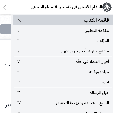
المقام الأسنى في تفسير الأسماء الحسنى
قائمة الکتاب
مقدّمة التحقيق
٥
المؤلف
٦
مشايخ إجازته الّذين يروي عنهم
٧
الكفر في الدنيا ، بأن ضربهم بالرق والجزية والصغار ،
أقوال العلماء في حقّه
٧
مولده ووفاته
٩
(٦٨)
وفي الآخرة بالخلود في النار
.
آثاره
١٢
السميع :
حول الرسالة
١٦
النسخ المعتمدة ومنهجية التحقيق
١٧
بمعنى السامع ، يسمع السّر والنجوى ، سواء عنده الجهر