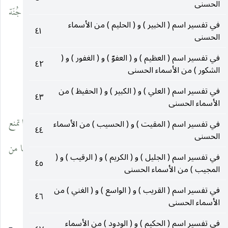
الحسنى
ويحلّهم غاية الإعزاز والإجلال ، ذكر ذلك الكفعمي في كتابه جُنّة
في تفسير اسم ( الخبير ) و ( الحليم ) من الأسماء
٤١
الحسنى
الأمان الواقية . منه رحمه الله » .
في تفسير اسم ( العظيم ) و ( العفوّ ) و ( الغفور ) و (
٤٢
انظر : جُنّة الأمان الواقية ـ المصباح ـ : ٣٢٢ .
الشكور ) من الأسماء الحسنى
في تفسير اسم ( العلي ) و ( الكبير ) و ( الحفيظ ) من
(٦٩) القواعد والفوائد ٢ : ١٦٨ .
٤٣
الأسماء الحسنى
(٧٠) في هامش ( ر ) : « قلت : ومن ذلك اُخذ معنى الحكمة ، لأنّها تمنع
في تفسير اسم ( المقيت ) و ( الحسيب ) من الأسماء
٤٤
الحسنى
من الجهل . وحكمة الدابّة ما أحاط بالحنك ، سمّيت بذلك لمنعها من
في تفسير اسم ( الجليل ) و ( الكريم ) و ( الرقيب ) و (
٤٥
المجيب ) من الأسماء الحسنى
الجماح ، وحكمت السفيه وأحكمته إذا أخذت على يده
في تفسير اسم ( القريب ) و ( الواسع ) و ( الغني ) من
٤٦
الأسماء الحسنى
في تفسير اسم ( الحكيم ) و ( الودود ) من الأسماء