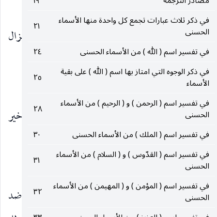
مصادر الترجمة
١٩
(٢٢٢)
السُّوءَ
»
.
في ذكر ثلاث عبارات تجمع كل واحدة منها الأسماء
٢١
الحسنى
والضرّ بفتح الضاد : خلاف النفع ، وبالضم : الهزال
في تفسير اسم ( الله ) من الأسماء الحسنى
٢٤
وسوء الحال ، وضرّه وضارّه بمعنى ، والاسم الضرر .
في ذكر الوجوه التي امتاز بها اسم ( الله ) على بقية
٢٥
الأسماء
خير الناصرين :
في تفسير اسم ( الرحمن ) و ( الرحيم ) من الأسماء
٢٨
معناه : كثرة تكرار النصر منه ، كما قيل : خير
الحسنى
في تفسير اسم ( الملك ) من الأسماء الحسنى
٣٠
الراحمين لكثرة رحمته .
في تفسير اسم ( القدّوس ) و ( السلام ) من الأسماء
٣١
الوفيّ :
الحسنى
في تفسير اسم ( المؤمن ) و ( المهيمن ) من الأسماء
٣٢
معناه : أنّه يفي بعهده ويوفي بوعده ، والوفاء ضد
الحسنى