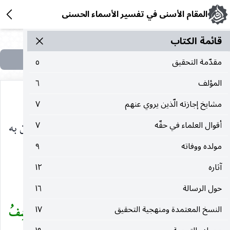
المقام الأسنى في تفسير الأسماء الحسنى
قائمة الکتاب
مقدّمة التحقيق
٥
المؤلف
٦
مشايخ إجازته الّذين يروي عنهم
٧
اتضح ، واستبان الشيء وتبين : ظهر ، والبيان : ما يبين به
أقوال العلماء في حقّه
٧
مولده ووفاته
٩
الشيء .
آثاره
١٢
كاشف الضرّ :
حول الرسالة
١٦
النسخ المعتمدة ومنهجية التحقيق
١٧
معناه : المفرّج «
يُجِيبُ الْمُضْطَرَّ إِذَا دَعَاهُ وَيَكْشِفُ