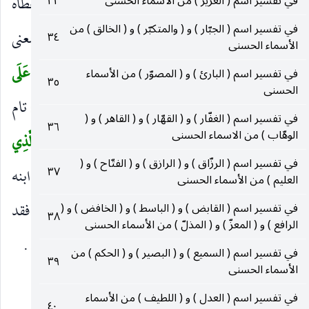
الغدر ، ووفى الشيء : تم وكثر ، ووفّاه حقه وأوفاه : أعطاه
في تفسير اسم ( العزيز ) من الأسماء الحسنى
٣٣
في تفسير اسم ( الجبّار ) و ( والمتكبّر ) و ( الخالق ) من
وافياً ، أي : تامّاً ، وتوفّيت حقّي من فلان واستوفيته بمعنى
٣٤
الأسماء الحسنى
واحد ، أي : أخذته تاماً ، ومنه : «
الَّذِينَ إِذَا اكْتَالُوا عَلَى
في تفسير اسم ( البارئ ) و ( المصوّر ) من الأسماء
٣٥
الحسنى
(٢٢٣)
النَّاسِ يَسْتَوْفُونَ
»
ودرهم واف وكيل واف ، أي : تام
في تفسير اسم ( الغفّار ) و ( القهّار ) و ( القاهر ) و (
٣٦
الوهّاب ) من الاسماء الحسنى
(٢٢٤)
، ومنه : «
وَأَوْفُوا الْكَيْلَ
»
وقوله : «
وَإِبْرَاهِيمَ الَّذِي
في تفسير اسم ( الرزّاق ) و ( الرازق ) و ( الفتّاح ) و (
٣٧
(٢٢٥)
وَفَّىٰ
»
أي : وفي سهام الإسلام ، وامتحن بذبح ابنه
العليم ) من الأسماء الحسنى
فصبر ، وصبر على عذاب قومه ، وعلى مضض ختانه ، فقد
في تفسير اسم ( القابض ) و ( الباسط ) و ( الخافض ) و (
٣٨
الرافع ) و ( المعزّ ) و ( المذلّ ) من الأسماء الحسنى
وفى عدد ما اُمر به . وقيل : وفّى بمعنى وفى ولكنه أوكد .
في تفسير اسم ( السميع ) و ( البصير ) و ( الحكم ) من
٣٩
الأسماء الحسنى
الديّان :
في تفسير اسم ( العدل ) و ( اللطيف ) من الأسماء
٤٠