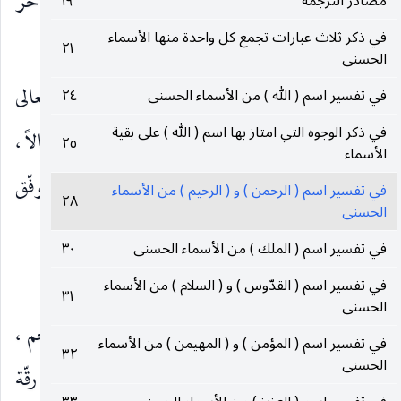
والهاء أول المخارج والواو آخرها ، فهو الأول والآخر
مصادر الترجمة
١٩
في ذكر ثلاث عبارات تجمع كل واحدة منها الأسماء
(٢٢)
والظاهر والباطن
.
٢١
الحسنى
ولمّا كان الاسم المقدّس الأقدس أرفع أسماء الله تعالى
في تفسير اسم ( الله ) من الأسماء الحسنى
٢٤
في ذكر الوجوه التي امتاز بها اسم ( الله ) على بقية
شأناً وأعلاها مكاناً ، وكان لكمالها جمالاً ولجمالها كمالاً ،
٢٥
الأسماء
خرجنا فيه بالإسهاب عن مناسبة الكتاب ، والله الموفّق
في تفسير اسم ( الرحمن ) و ( الرحيم ) من الأسماء
٢٨
الحسنى
للصواب .
في تفسير اسم ( الملك ) من الأسماء الحسنى
٣٠
الرحمن الرحيم :
في تفسير اسم ( القدّوس ) و ( السلام ) من الأسماء
٣١
الحسنى
قال الشهيد رحمه الله : هما اسمان للمبالغة من رحم ،
في تفسير اسم ( المؤمن ) و ( المهيمن ) من الأسماء
٣٢
الحسنى
كغضبان من غضب وعليم من علم ، والرحمة لغة : رقّة