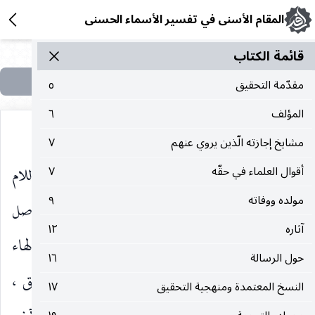
المقام الأسنى في تفسير الأسماء الحسنى
قائمة الکتاب
مقدّمة التحقيق
٥
المؤلف
٦
مشايخ إجازته الّذين يروي عنهم
٧
الألف من إلٰه بقي له ، وله كلّ شيء ، فإن اُخذ من له اللام
أقوال العلماء في حقّه
٧
مولده ووفاته
٩
بقي هو ، وهو هو وحده لا شريك له ، وهو لفظ يوصل
آثاره
١٢
إلى ينبوع العزة ، ولفظ هو مركب من حرفين ، والهاء
حول الرسالة
١٦
أصل الواو ، فهو حرف واحد يدل على الواحد الحق ،
النسخ المعتمدة ومنهجية التحقيق
١٧