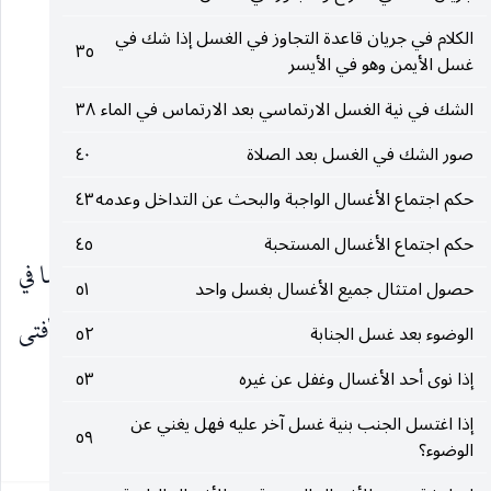
الاستظهار.
الكلام في جريان قاعدة التجاوز في الغسل إذا شك في
٣٥
غسل الأيمن وهو في الأيسر
السّابع : غسل كلّ من الأعضاء الثّلاثة ثلاثاً.
الشك في نية الغسل الارتماسي بعد الارتماس في الماء
٣٨
ــــــــــــــــــــــــــــــــــــــ
صور الشك في الغسل بعد الصلاة
٤٠
حكم اجتماع الأغسال الواجبة والبحث عن التداخل وعدمه
٤٣
فصل : في مستحبّات غسل الجنابة
حكم اجتماع الأغسال المستحبة
٤٥
قد تعرّض
لجملة من الأُمور الّتي قالوا باستحبابها في
قدس‌سره
حصول امتثال جميع الأغسال بغسل واحد
٥١
غسل الجنابة إلاّ أنّ بعضها لم يرد فيه رواية ، وإنما أفتى
الوضوء بعد غسل الجنابة
٥٢
إذا نوى أحد الأغسال وغفل عن غيره
٥٣
بعض الأصحاب باستحبابه ، وهو يبتني على‌
إذا اغتسل الجنب بنية غسل آخر عليه فهل يغني عن
٥٩
١
الوضوء؟