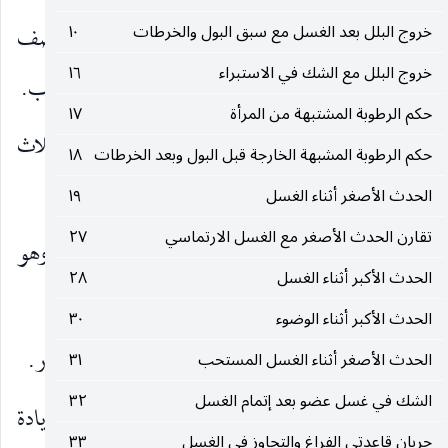
خروج البلل بعد الغسل مع سبق البول والخرطات
١٠
الثّاني : غَسل اليدين ثلاثاً إلى المرفقين أو إلى نصف
خروج البلل مع الشك في الاستبراء
١٦
الذراع أو إلى الزَّندين من غير فرق بين الارتماس والتّرتيب.
حكم الرطوبة المشتبهة من المرأة
١٧
الثّالث : المضمضة والاستنشاق بعد غَسل اليدين ثلاث
حكم الرطوبة المشبهة الخارجة قبل البول وبعد الخرطات
١٨
مرّات ، ويكفي مرّة أيضاً.
الحدث الأصغر أثناء الغسل
١٩
تقارن الحدث الأصغر مع الغسل الارتماسي
٢٧
الرّابع : أن يكون ماؤه في التّرتيبي بمقدار صاع ، وهو
الحدث الأكبر أثناء الغسل
٢٨
ستمائة وأربعة عشر مثقالاً وربع مثقال.
الحدث الأكبر أثناء الوضوء
٣٠
الخامس : إمرار اليد على الأعضاء لزيادة الاستظهار.
الحدث الأصغر أثناء الغسل المستحب
٣١
الشك في غسل عضو بعد إتمام الغسل
٣٢
السّادس : تخليل الحاجب غير المانع لزيادة
جريان قاعدتي الفراغ والتجاوز في الغسل
٣٣