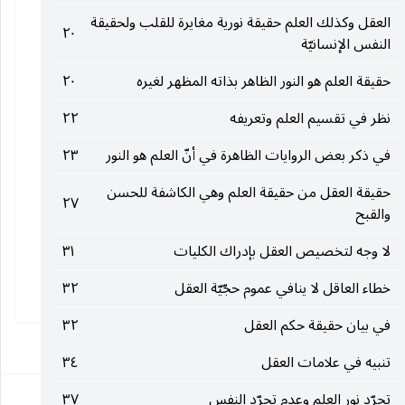
العقل وكذلك العلم حقيقة نورية مغايرة للقلب ولحقيقة
٢٠
النفس الإنسانيّة
حقيقة العلم هو النور الظاهر بذاته المظهر لغيره
٢٠
نظر في تقسيم العلم وتعريفه
٢٢
في ذكر بعض الروايات الظاهرة في أنّ العلم هو النور
٢٣
حقيقة العقل من حقيقة العلم وهي الكاشفة للحسن
٢٧
والقبح
لا وجه لتخصيص العقل بإدراك الكليات
٣١
خطاء العاقل لا ينافي عموم حجّيّة العقل
٣٢
في بيان حقيقة حكم العقل
٣٢
١
تنبيه في علامات العقل
٣٤
تجرّد نور العلم وعدم تجرّد النفس
٣٧