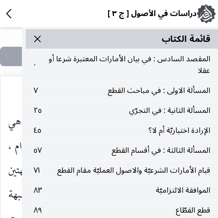
دراسات في الأصول [ ج ٣ ]
قائمة الکتاب
المقصد السادس : في بيان الأمارات المعتبرة شرعا أو
٠
عقلا
المسألة الاولى : في مباحث القطع
٧
المسألة الثانية : في التجرّي
٢٥
المعلوم بالإجمال ـ فبناء على كون الدليل في المقام هي
الإرادة اختياريّة أم لا؟
٤٥
الروايات الدالّة على حلّيّة المختلط من الحلال والحرام ،
المسألة الثالثة : في أقسام القطع
٥٧
مثل : صحيحة عبد الله بن سنان ، وهي تعمّ كلتا الشبهتين
قيام الأمارات الشرعيّة والاصول العمليّة مقام القطع
٧١
الموافقة الالتزاميّة
٨٣
المحصورة وغير المحصورة ، ولا بدّ من إخراج الشبهة
قطع القطّاع
٨٩