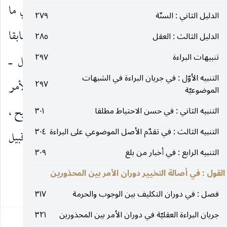
هو حكم عقل العرف بلزوم رفع اليد عن العموم في ما
الدليل الثاني : السنّة
٢٧٩
يوجب الإذن في المعصية ، فاللازم بناء على ما ذكرنا سابقا
الدليل الثالث : العقل
٢٨٥
تنبيهات البراءة
٢٩٧
من أنّ الدليل العقلي إنّما يكون كالمخصّص المتّصل ـ
التنبيه الأوّل : في جريان البراءة في الشبهات
ضروريا كان أو نظريّا ـ ، يكون العامّ من أوّل الأمر
٢٩٧
الموضوعيّة
مقيّدا بغير صورة يستلزم الإذن في المعصية الذي هو قبيح ،
التنبيه الثاني : في حسن الاحتياط مطلقا
٣٠١
التنبيه الثالث : في تقدّم الأصل الموضوعي على البراءة
٣٠٤
فلا يصحّ التمسّك به في مورد الشكّ ؛ لأنّه من قبيل
التنبيه الرابع : في أخبار من بلغ
٣٠٩
التمسّك بالعامّ في
القول : في أصالة التخيير دوران الأمر بين المحذورين
٤٠٠
فصل : في دوران التكليف بين الوجوب والحرمة
٣١٧
جريان البراءة العقليّة في دوران الأمر بين المحذورين
٣٢١