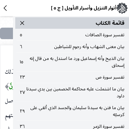
أنوار التنزيل وأسرار التأويل [ ج ٥ ]
قائمة الکتاب
تفسير سورة الصافات
٥
بيان معنى الشهاب وأنه رجوم للشياطين
٦
بيان الذبيح وأنه إسماعيل ورد ما استدل به من قال إنه
١٥
إسحاق
بعض مأمورا كان أو منهيا حسنا كان أو غيره ، ولذلك
تفسير سورة ص
٢٣
جهلهم فقال :
ما لَهُمْ بِذلِكَ مِنْ عِلْمٍ إِنْ هُمْ إِلَّا يَخْرُصُونَ
)
(
بيان ما اشتملت عليه محاكمة الخصمين بين يدي سيدنا
٢٧
داود
يتمحلون تمحلا باطلا ، ويجوز أن تكون الإشارة إلى أصل
بيان ما فتن به سيدنا سليمان والجسد الذي ألقي على
٢٩
الدعوى كأنه لما أبدى وجوه فسادها وحكى شبهتهم
كرسيّه
تفسير سورة الزمر
٣٦