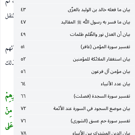
المزيفة نفى أن يكون لهم بها علم من طريق العقل ، ثم
بيان ما فعله خالد بن الوليد بالعزّى
٤٣
أضرب عنه إلى إنكار أن يكون لهم سند من جهة النقل
بيان ما فسر به رسول الله
المقاليد
٤٧
صلى‌الله‌عليه‌وسلم
فقال :
بيان أن العدل نور والظّلم ظلمات
٤٩
أَمْ آتَيْناهُمْ كِتاباً مِنْ قَبْلِهِ
من قبل القرآن أو ادعائهم
تفسير سورة المؤمن (غافر)
٥١
)
(
بيان استغفار الملائكة للمؤمنين
٥٢
ينطق على صحة ما قالوه.
فَهُمْ بِهِ مُسْتَمْسِكُونَ
بذلك
)
(
بيان مؤمن آل فرعون
٥٦
الكتاب متمسكون.
بيان عدد الأنبياء
٦٤
بَلْ قالُوا إِنَّا وَجَدْنا آباءَنا عَلى أُمَّةٍ وَإِنَّا عَلى آثارِهِمْ
(
تفسير سورة السجدة (فصلت)
٦٦
بيان موضع السجود في السورة عند الأئمة
٧٢
مُهْتَدُونَ
(٢٢)
وَكَذلِكَ ما أَرْسَلْنا مِنْ قَبْلِكَ فِي قَرْيَةٍ مِنْ
تفسير سورة حم عسق (الشورى)
٧٦
نَذِيرٍ إِلاَّ قالَ مُتْرَفُوها إِنَّا وَجَدْنا آباءَنا عَلى أُمَّةٍ وَإِنَّا عَلى
بيان الدين المشترك بين الأنبياء
٧٨