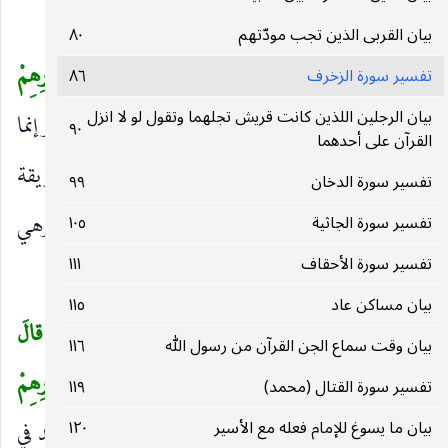
آثارِهِمْ مُقْتَدُونَ
(٢٣)
)
بيان القربى الذين تجب مودّتهم
٨٠
بَلْ قالُوا إِنَّا وَجَدْنا آباءَنا عَلى أُمَّةٍ وَإِنَّا عَلى آثارِهِمْ
تفسير سورة الزخرف
٨٦
(
بيان الرجلين اللذين كانت قريش تجلهما وتقول لو لا انزل
مُهْتَدُونَ
أي لا حجة لهم على ذلك عقلية ولا نقلية ، وإنما
)
٩٠
القرآن على أحدهما
جنحوا فيه إلى تقليد آبائهم الجهلة ، وال
أُمَّةٍ
الطريقة
)
(
تفسير سورة الدخان
٩٩
التي تؤم كالراحلة للمرحول إليه ، وقرئت بالكسر وهي
تفسير سورة الجاثية
١٠٥
تفسير سورة الأحقاف
١١١
الحالة التي يكون عليها الآم أي القاصد ومنها الدين.
بيان مساكن عاد
١١٥
وَكَذلِكَ ما أَرْسَلْنا مِنْ قَبْلِكَ فِي قَرْيَةٍ مِنْ نَذِيرٍ إِلَّا قالَ
(
بيان وقت سماع الجن القرآن من رسول الله
١١٦
مُتْرَفُوها إِنَّا وَجَدْنا آباءَنا عَلى أُمَّةٍ وَإِنَّا عَلى آثارِهِمْ
تفسير سورة القتال (محمد)
١١٩
مُقْتَدُونَ
تسلية لرسول الله
ودلالة على أن التقليد في
بيان ما يسوغ للإمام فعله مع الأسير
١٢٠
)
صلى‌الله‌عليه‌وسلم