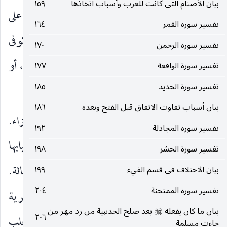
بيان الأصنام التي كانت للعرب وأسباب اتخاذها
١٥٩
قَرِيبٌ
إتيانها فاتبع الكتاب واعمل بالشرع وواظب على
)
تفسير سورة القمر
١٦٤
العدل قبل أن يفاجئك اليوم الذي توزن فيه أعمالك وتوفى
تفسير سورة الرحمن
١٧٠
جزاءك ، وقيل تذكير القريب لأنه بمعنى ذات قرب ، أو
تفسير سورة الواقعة
١٧٧
تفسير سورة الحديد
١٨٥
لأن الساعة بمعنى البعث.
بيان أسباب تفاوت الاتفاق قبل الفتح وبعده
١٨٦
يَسْتَعْجِلُ بِهَا الَّذِينَ لا يُؤْمِنُونَ بِها
استهزاء.
)
(
تفسير سورة المجادلة
١٩٢
وَالَّذِينَ آمَنُوا مُشْفِقُونَ مِنْها
خائفون منها مع اغتيابها
)
(
تفسير سورة الحشر
١٩٨
لتوقع الثواب.
وَيَعْلَمُونَ أَنَّهَا الْحَقُ
أي الكائن لا محالة.
بيان الاختلاف في قسم الفيء
١٩٩
)
(
تفسير سورة الممتحنة
٢٠٤
أَلا إِنَّ الَّذِينَ يُمارُونَ فِي السَّاعَةِ
يجادلون فيها من المرية
)
(
بيان ما كان يفعله
بعد صلح الحديبية من رد مهر من
صلى‌الله‌عليه‌وسلم
٢٠٦
، أو من مريب الناقة إذا مسحت ضرعها بشدة للحلب
جاءت مسلمة