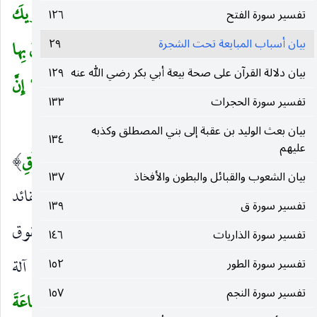
اللهُ الَّذِي أَنْزَلَ الْكِتابَ بِالْحَقِّ وَالْمِيزانَ وَما يُدْرِيكَ
تفسير سورة الفتح
١٢٦
(
بيان أسباب المبايعة تحت الشجرة
٢٩
لَعَلَّ السَّاعَةَ قَرِيبٌ
(١٧)
يَسْتَعْجِلُ بِهَا الَّذِينَ لا يُؤْمِنُونَ بِها
بيان دلالة القرآن على صحة بيعة أبي بكر رضي الله عنه
١٢٩
وَالَّذِينَ آمَنُوا مُشْفِقُونَ مِنْها وَيَعْلَمُونَ أَنَّهَا الْحَقُّ أَلا إِنَّ
تفسير سورة الحجرات
١٣٣
الَّذِينَ يُمارُونَ فِي السَّاعَةِ لَفِي ضَلالٍ بَعِيدٍ
(١٨)
)
بيان بعث الوليد بن عقبة إلى بني المصطلق وكذبه
١٣٤
عليهم
اللهُ الَّذِي أَنْزَلَ الْكِتابَ
جنس الكتاب.
بِالْحَقِ
)
(
)
(
بيان الشعوب والقبائل والبطون والأفخاذ
١٣٧
ملتبسا بعيدا من الباطل ، أو بما يحق إنزاله من العقائد
تفسير سورة ق
١٣٩
والأحكام.
وَالْمِيزانَ
والشرع الذي توزن به الحقوق
)
(
تفسير سورة الذاريات
١٤٦
ويسوي بين الناس ، أو العدل بأن أنزل الأمر به أو آلة
تفسير سورة الطور
١٥٢
تفسير سورة النجم
١٥٧
الوزن بأن أوحى بإعدادها.
وَما يُدْرِيكَ لَعَلَّ السَّاعَةَ
(