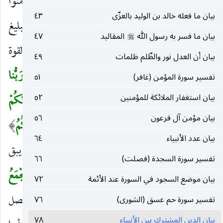
كِتابٍ
يعني جميع الكتب المنزلة لا كالكفار الذين آمنوا
)
بيان ما فعله خالد بن الوليد بالعزّى
٤٣
ببعض وكفروا ببعض.
وَأُمِرْتُ لِأَعْدِلَ بَيْنَكُمُ
في تبليغ
)
(
بيان ما فسر به رسول الله
المقاليد
٤٧
صلى‌الله‌عليه‌وسلم
الشرائع والحكومات ، والأول إشارة إلى كمال القوة
بيان أن العدل نور والظّلم ظلمات
٤٩
النظرية وهذا إشارة إلى كمال القوة العملية.
اللهُ رَبُّنا
(
تفسير سورة المؤمن (غافر)
٥١
وَرَبُّكُمْ
خالق الكل ومتولي أمره.
لَنا أَعْمالُنا وَلَكُمْ
بيان استغفار الملائكة للمؤمنين
٥٢
(
)
بيان مؤمن آل فرعون
٥٦
أَعْمالُكُمْ
وكل مجازى بعمله.
لا حُجَّةَ بَيْنَنا وَبَيْنَكُمُ
)
(
)
بيان عدد الأنبياء
٦٤
لا حجاج بمعنى لا خصومة إذ الحق قد ظهر ولم يبق
تفسير سورة السجدة (فصلت)
٦٦
للمحاجة مجال ولا للخلاف مبدأ سوى العناد.
اللهُ يَجْمَعُ
(
بيان موضع السجود في السورة عند الأئمة
٧٢
بَيْنَنا
يوم القيامة.
وَإِلَيْهِ الْمَصِيرُ
مرجع الكل لفصل
تفسير سورة حم عسق (الشورى)
٧٦
)
(
)
بيان الدين المشترك بين الأنبياء
٧٨