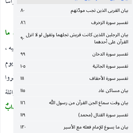
القضاء ، وليس في الآية ما يدل على متاركة الكفار رأسا
بيان القربى الذين تجب مودّتهم
٨٠
حتى تكون منسوخة بآية القتال.
تفسير سورة الزخرف
٨٦
وَالَّذِينَ يُحَاجُّونَ فِي اللهِ
في دينه.
مِنْ بَعْدِ ما
(
)
(
بيان الرجلين اللذين كانت قريش تجلهما وتقول لو لا انزل
٩٠
القرآن على أحدهما
اسْتُجِيبَ لَهُ
من بعد ما استجاب له الناس ودخلوا فيه ،
)
تفسير سورة الدخان
٩٩
أو من بعد ما استجاب الله لرسوله فأظهر دينه بنصره يوم
تفسير سورة الجاثية
١٠٥
بدر ، أو من بعد ما استجاب له أهل الكتاب بأن أقروا
تفسير سورة الأحقاف
١١١
بيان مساكن عاد
بنبوته واستفتحوا به.
حُجَّتُهُمْ داحِضَةٌ عِنْدَ رَبِّهِمْ
١١٥
زائلة
)
(
بيان وقت سماع الجن القرآن من رسول الله
١١٦
باطلة.
وَعَلَيْهِمْ غَضَبٌ
لمعاندتهم.
وَلَهُمْ عَذابٌ
(
)
(
تفسير سورة القتال (محمد)
١١٩
شَدِيدٌ
على كفرهم.
)
بيان ما يسوغ للإمام فعله مع الأسير
١٢٠