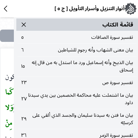
أنوار التنزيل وأسرار التأويل [ ج ٥ ]
قائمة الکتاب
تفسير سورة الصافات
٥
بيان معنى الشهاب وأنه رجوم للشياطين
٦
بيان الذبيح وأنه إسماعيل ورد ما استدل به من قال إنه
١٥
إسحاق
الحنيفية أو الإتباع لما أوتيت ، وعلى هذا يجوز أن تكون
تفسير سورة ص
٢٣
اللام في موضع إلى لإفادة الصلة والتعليل.
وَاسْتَقِمْ كَما
(
بيان ما اشتملت عليه محاكمة الخصمين بين يدي سيدنا
٢٧
داود
أُمِرْتَ
واستقم على الدعوة كما أمرك الله تعالى.
وَلا
(
)
بيان ما فتن به سيدنا سليمان والجسد الذي ألقي على
٢٩
تَتَّبِعْ أَهْواءَهُمْ
الباطلة.
وَقُلْ آمَنْتُ بِما أَنْزَلَ اللهُ مِنْ
كرسيّه
(
)
تفسير سورة الزمر
٣٦