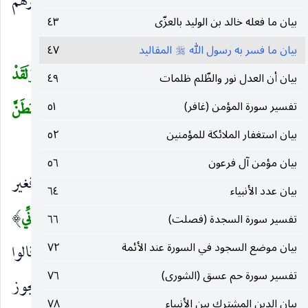
كلمات توحيده وتمجيده وتخصيص الخسار بهم لأن غيرهم
بيان ما فعله خالد بن الوليد بالعزّى
٤٣
ذو حظ من الرحمة والثواب.
بيان ما فسر به رسول الله
المقاليد
٤٧
صلى‌الله‌عليه‌وسلم
قُلْ أَفَغَيْرَ اللهِ تَأْمُرُونِّي أَعْبُدُ أَيُّهَا الْجاهِلُونَ
(٦٤)
وَلَقَدْ
(
بيان أن العدل نور والظّلم ظلمات
٤٩
أُوحِيَ إِلَيْكَ وَإِلَى الَّذِينَ مِنْ قَبْلِكَ لَئِنْ أَشْرَكْتَ لَيَحْبَطَنَّ
تفسير سورة المؤمن (غافر)
٥١
بيان استغفار الملائكة للمؤمنين
٥٢
عَمَلُكَ وَلَتَكُونَنَّ مِنَ الْخاسِرِينَ
(٦٥)
)
بيان مؤمن آل فرعون
٥٦
قُلْ أَفَغَيْرَ اللهِ تَأْمُرُونِّي أَعْبُدُ أَيُّهَا الْجاهِلُونَ
أي أفغير
)
(
بيان عدد الأنبياء
٦٤
الله أعبد بعد هذه الدلائل والمواعيد ، و
تَأْمُرُونِّي
)
(
تفسير سورة السجدة (فصلت)
٦٦
بيان موضع السجود في السورة عند الأئمة
٧٢
اعتراض للدلالة على أنهم أمروه به عقيب ذلك وقالوا
تفسير سورة حم عسق (الشورى)
٧٦
استلم بعض آلهتنا ونؤمن بإلهك لفرط غباوتهم ، ويجوز
بيان الدين المشترك بين الأنبياء
٧٨