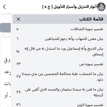
أنوار التنزيل وأسرار التأويل [ ج ٥ ]
قائمة الکتاب
تفسير سورة الصافات
٥
بيان معنى الشهاب وأنه رجوم للشياطين
٦
بيان الذبيح وأنه إسماعيل ورد ما استدل به من قال إنه
١٥
إسحاق
النظم للإشعار بأن العمدة في فلاح المؤمنين فضل الله وفي
تفسير سورة ص
٢٣
هلاك الكافرين أن خسروا أنفسهم ، وللتصريح بالوعد
بيان ما اشتملت عليه محاكمة الخصمين بين يدي سيدنا
٢٧
داود
والتعريض بالوعيد قضية للكرم أو بما يليه ، والمراد بآيات
بيان ما فتن به سيدنا سليمان والجسد الذي ألقي على
٢٩
الله دلائل قدرته واستبداده بأمر السموات والأرض ، أو
كرسيّه
تفسير سورة الزمر
٣٦