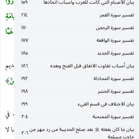
بَلِ اللهَ فَاعْبُدْ وَكُنْ مِنَ الشَّاكِرِينَ
(٦٦)
وَما قَدَرُوا
(
بيان الأصنام التي كانت للعرب وأسباب اتخاذها
١٥٩
اللهَ حَقَّ قَدْرِهِ وَالْأَرْضُ جَمِيعاً قَبْضَتُهُ يَوْمَ الْقِيامَةِ
تفسير سورة القمر
١٦٤
تفسير سورة الرحمن
١٧٠
وَالسَّماواتُ مَطْوِيَّاتٌ بِيَمِينِهِ سُبْحانَهُ وَتَعالى عَمَّا
تفسير سورة الواقعة
١٧٧
يُشْرِكُونَ
(٦٧)
)
تفسير سورة الحديد
١٨٥
بَلِ اللهَ فَاعْبُدْ
رد لما أمروه به ولولا دلالة التقديم
(
)
بيان أسباب تفاوت الاتفاق قبل الفتح وبعده
١٨٦
تفسير سورة المجادلة
١٩٢
على الاختصاص لم يكن كذلك.
وَكُنْ مِنَ الشَّاكِرِينَ
)
(
تفسير سورة الحشر
١٩٨
إنعامه عليك وفيه إشارة الى موجب الاختصاص.
بيان الاختلاف في قسم الفيء
١٩٩
وَما قَدَرُوا اللهَ حَقَّ قَدْرِهِ
ما قدروا عظمته في
)
(
تفسير سورة الممتحنة
٢٠٤
أنفسهم حق تعظيمه حيث جعلوا له شركاء ووصفوه بما لا
بيان ما كان يفعله
بعد صلح الحديبية من رد مهر من
صلى‌الله‌عليه‌وسلم
٢٠٦
جاءت مسلمة