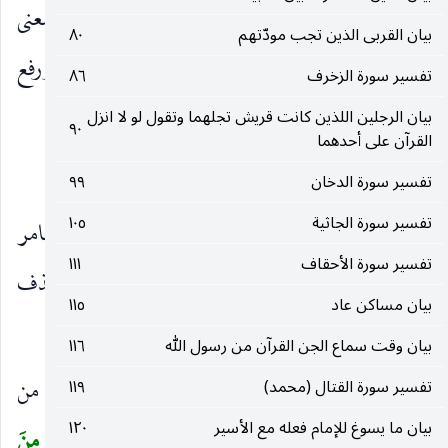
أن ينتصب غير بما دل عليه تأمروني أن أعبد لأنه بمعنى
بيان القربى الذين تجب مودّتهم
٨٠
تعبدونني على أن أصله تأمرونني أن أعبد فحذف أن ورفع
تفسير سورة الزخرف
٨٦
كقوله :
بيان الرجلين اللذين كانت قريش تجلهما وتقول لو لا انزل
٩٠
القرآن على أحدهما
ألا أيّهذا الزّاجري أحضر الوغى
تفسير سورة الدخان
٩٩
تفسير سورة الجاثية
١٠٥
ويؤيده قراءة
أَعْبُدُ
بالنصب ، وقرأ ابن عامر
)
(
تفسير سورة الأحقاف
١١١
«تأمرونني» بإظهار النونين على الأصل ونافع بحذف
بيان مساكن عاد
١١٥
الثانية فإنها تحذف كثيرا.
بيان وقت سماع الجن القرآن من رسول الله
١١٦
وَلَقَدْ أُوحِيَ إِلَيْكَ وَإِلَى الَّذِينَ مِنْ قَبْلِكَ
أي من
تفسير سورة القتال (محمد)
١١٩
)
(
بيان ما يسوغ للإمام فعله مع الأسير
١٢٠
الرسل.
لَئِنْ أَشْرَكْتَ لَيَحْبَطَنَّ عَمَلُكَ وَلَتَكُونَنَّ مِنَ
(