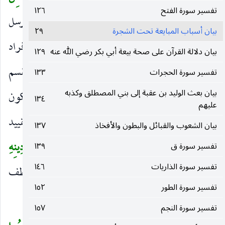
تفسير سورة الفتح
١٢٦
الْخاسِرِينَ
كلام على سبيل الفرض والمراد به تهييج الرسل
)
بيان أسباب المبايعة تحت الشجرة
٢٩
وإقناط الكفرة والإشعار على حكم الأمة ، وإفراد
بيان دلالة القرآن على صحة بيعة أبي بكر رضي الله عنه
١٢٩
الخطاب باعتبار كل واحد واللام الأولى موطئة للقسم
تفسير سورة الحجرات
١٣٣
بيان بعث الوليد بن عقبة إلى بني المصطلق وكذبه
والأخريان للجواب ، وإطلاق الإحباط يحتمل أن يكون
١٣٤
عليهم
من خصائصهم لأن شركهم أقبح ، وأن يكون على التقييد
بيان الشعوب والقبائل والبطون والأفخاذ
١٣٧
بالموت كما صرح به في قوله
وَمَنْ يَرْتَدِدْ مِنْكُمْ عَنْ دِينِهِ
تفسير سورة ق
١٣٩
(
تفسير سورة الذاريات
١٤٦
فَيَمُتْ وَهُوَ كافِرٌ فَأُولئِكَ حَبِطَتْ أَعْمالُهُمْ
وعطف
)
تفسير سورة الطور
١٥٢
الخسران عليه من عطف المسبب على السبب.
تفسير سورة النجم
١٥٧