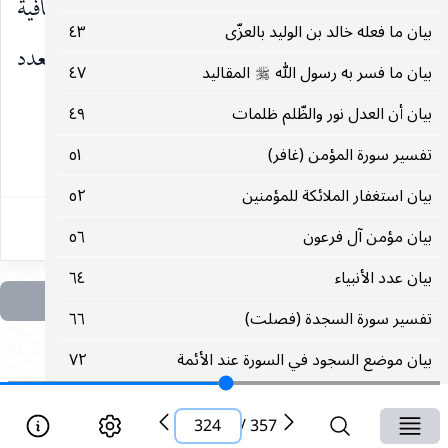
عن النبي
«من قرأ سورة والتين أعطاه الله العافية
صلى‌الله‌عليه‌وسلم
بيان ما فعله خالد بن الوليد بالعزّى
٤٣
واليقين ما دام حيا ، فإذا مات أعطاه الله من الأجر بعدد
بيان ما فسر به رسول الله
المقاليد
٤٧
صلى‌الله‌عليه‌وسلم
من قرأ هذه السورة».
بيان أن العدل نور والظّلم ظلمات
٤٩
تفسير سورة المؤمن (غافر)
٥١
٣٢٤
بيان استغفار الملائكة للمؤمنين
٥٢
بيان مؤمن آل فرعون
٥٦
بيان عدد الأنبياء
٦٤
تفسير سورة السجدة (فصلت)
٦٦
بيان موضع السجود في السورة عند الأئمة
٧٢
تفسير سورة حم عسق (الشورى)
٧٦
324
/
357
بيان الدين المشترك بين الأنبياء
٧٨