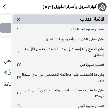
أنوار التنزيل وأسرار التأويل [ ج ٥ ]
قائمة الکتاب
تفسير سورة الصافات
٥
بيان معنى الشهاب وأنه رجوم للشياطين
٦
بيان الذبيح وأنه إسماعيل ورد ما استدل به من قال إنه
١٥
إسحاق
أَلَيْسَ اللهُ بِأَحْكَمِ الْحاكِمِينَ
تحقيق لما سبق. والمعنى
)
(
تفسير سورة ص
٢٣
أليس الذي فعل ذلك من الخلق والرد
بِأَحْكَمِ الْحاكِمِينَ
)
(
بيان ما اشتملت عليه محاكمة الخصمين بين يدي سيدنا
٢٧
داود
صنعا وتدبيرا ومن كان كذلك كان قادرا على الإعادة
بيان ما فتن به سيدنا سليمان والجسد الذي ألقي على
٢٩
والجزاء على ما مر مرارا.
كرسيّه
تفسير سورة الزمر
٣٦