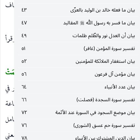
الإهاب عن الذبيحة ، وقرئ «قشطت» واعتقاب القاف
بيان ما فعله خالد بن الوليد بالعزّى
٤٣
والكاف كثير.
بيان ما فسر به رسول الله
المقاليد
٤٧
صلى‌الله‌عليه‌وسلم
بيان أن العدل نور والظّلم ظلمات
٤٩
وَإِذَا الْجَحِيمُ سُعِّرَتْ
أوقدت إيقادا شديدا وقرأ
)
(
تفسير سورة المؤمن (غافر)
٥١
نافع وابن عامر وحفص ورويس بالتشديد.
بيان استغفار الملائكة للمؤمنين
٥٢
وَإِذَا الْجَنَّةُ أُزْلِفَتْ
قربت من المؤمنين.
عَلِمَتْ
(
)
(
بيان مؤمن آل فرعون
٥٦
نَفْسٌ ما أَحْضَرَتْ
جواب
إِذَا
وإنما صح والمذكور في
بيان عدد الأنبياء
٦٤
)
(
)
تفسير سورة السجدة (فصلت)
٦٦
سياقها اثنتا عشرة خصلة ست منها في مبادئ قيام الساعة
بيان موضع السجود في السورة عند الأئمة
٧٢
قبل فناء الدنيا وست بعده ، لأن المراد زمان متسع شامل
تفسير سورة حم عسق (الشورى)
٧٦
لها ولمجازاة النفوس على أعمالها ، و
نَفْسٌ
في معنى
)
(
بيان الدين المشترك بين الأنبياء
٧٨