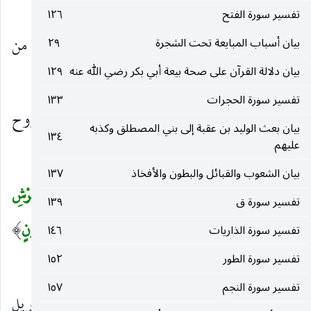
المتخذ من أغصان الشجر.
تفسير سورة الفتح
١٢٦
وَاللَّيْلِ إِذا عَسْعَسَ
أقبل ظلامه أو أدبر وهو من
بيان أسباب المبايعة تحت الشجرة
٢٩
)
(
بيان دلالة القرآن على صحة بيعة أبي بكر رضي الله عنه
١٢٩
الأضداد يقال عسعس الليل وسعسع إذا أدبر.
تفسير سورة الحجرات
١٣٣
وَالصُّبْحِ إِذا تَنَفَّسَ
أي أضاء غبرته عند إقبال روح
)
(
بيان بعث الوليد بن عقبة إلى بني المصطلق وكذبه
١٣٤
عليهم
ونسيم.
بيان الشعوب والقبائل والبطون والأفخاذ
١٣٧
إِنَّهُ لَقَوْلُ رَسُولٍ كَرِيمٍ
(١٩)
ذِي قُوَّةٍ عِنْدَ ذِي الْعَرْشِ
(
تفسير سورة ق
١٣٩
مَكِينٍ
(٢٠)
مُطاعٍ ثَمَّ أَمِينٍ
(٢١)
وَما صاحِبُكُمْ بِمَجْنُونٍ
تفسير سورة الذاريات
١٤٦
)
تفسير سورة الطور
١٥٢
(٢٢)
تفسير سورة النجم
١٥٧
إِنَّهُ
أي القرآن.
لَقَوْلُ رَسُولٍ كَرِيمٍ
يعني جبريل
)
(
)
(