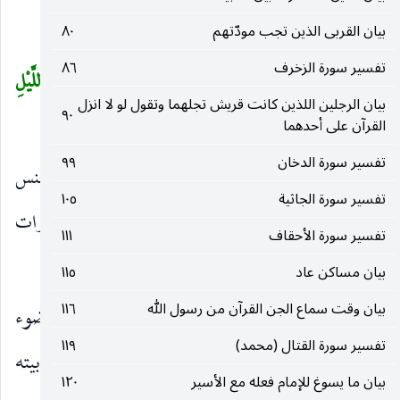
العموم كقولهم تمرة خير من جرادة.
بيان القربى الذين تجب مودّتهم
٨٠
تفسير سورة الزخرف
٨٦
فَلا أُقْسِمُ بِالْخُنَّسِ
(١٥)
الْجَوارِ الْكُنَّسِ
(١٦)
وَاللَّيْلِ
(
بيان الرجلين اللذين كانت قريش تجلهما وتقول لو لا انزل
٩٠
إِذا عَسْعَسَ
(١٧)
وَالصُّبْحِ إِذا تَنَفَّسَ
(١٨)
القرآن على أحدهما
)
تفسير سورة الدخان
٩٩
فَلا أُقْسِمُ بِالْخُنَّسِ
بالكواكب الرواجع من خنس
)
(
تفسير سورة الجاثية
١٠٥
إذا تأخر ، وهي ما سوى النيرين من الكواكب السيارات
تفسير سورة الأحقاف
١١١
ولذلك وصفها بقوله :
بيان مساكن عاد
١١٥
بيان وقت سماع الجن القرآن من رسول الله
١١٦
الْجَوارِ الْكُنَّسِ
أي السيارات التي تختفي تحت ضوء
)
(
تفسير سورة القتال (محمد)
١١٩
الشمس من كنس الوحش إذا دخل كناسه ، وهو بيته
بيان ما يسوغ للإمام فعله مع الأسير
١٢٠