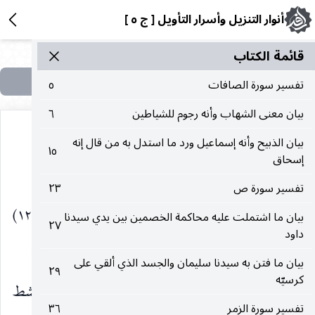
أنوار التنزيل وأسرار التأويل [ ج ٥ ]
قائمة الکتاب
تفسير سورة الصافات
٥
بيان معنى الشهاب وأنه رجوم للشياطين
٦
بيان الذبيح وأنه إسماعيل ورد ما استدل به من قال إنه
١٥
إسحاق
لكثرة الصحف أو شدة التطاير.
تفسير سورة ص
٢٣
وَإِذَا السَّماءُ كُشِطَتْ
(١١)
وَإِذَا الْجَحِيمُ سُعِّرَتْ
(١٢)
(
بيان ما اشتملت عليه محاكمة الخصمين بين يدي سيدنا
٢٧
داود
وَإِذَا الْجَنَّةُ أُزْلِفَتْ
(١٣)
عَلِمَتْ نَفْسٌ ما أَحْضَرَتْ
(١٤)
)
بيان ما فتن به سيدنا سليمان والجسد الذي ألقي على
٢٩
كرسيّه
وَإِذَا السَّماءُ كُشِطَتْ
قلعت وأزيلت كما يكشط
)
(
تفسير سورة الزمر
٣٦