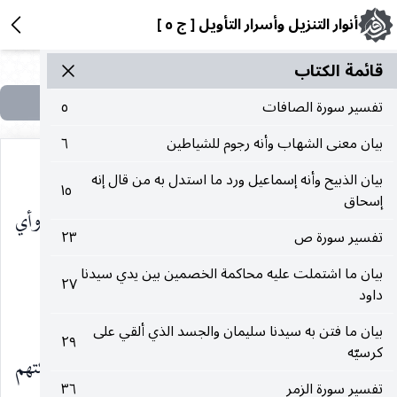
أنوار التنزيل وأسرار التأويل [ ج ٥ ]
قائمة الکتاب
تفسير سورة الصافات
٥
بيان معنى الشهاب وأنه رجوم للشياطين
٦
بيان الذبيح وأنه إسماعيل ورد ما استدل به من قال إنه
١٥
إسحاق
كَلَّا
ردع عن إعراضهم.
إِنَّهُ تَذْكِرَةٌ
وأي
)
(
)
(
تفسير سورة ص
٢٣
تذكرة.
بيان ما اشتملت عليه محاكمة الخصمين بين يدي سيدنا
٢٧
داود
فَمَنْ شاءَ ذَكَرَهُ
فمن شاء أن يذكره.
)
(
بيان ما فتن به سيدنا سليمان والجسد الذي ألقي على
٢٩
كرسيّه
وَما يَذْكُرُونَ إِلَّا أَنْ يَشاءَ اللهُ
ذكرهم أو مشيئتهم
)
(
تفسير سورة الزمر
٣٦