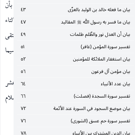
كقوله :
وَما تَشاؤُنَ إِلَّا أَنْ يَشاءَ اللهُ
وهو تصريح بأن
)
(
بيان ما فعله خالد بن الوليد بالعزّى
٤٣
فعل العبد بمشيئة الله تعالى ، وقرأ نافع تذكرون بالتاء
بيان ما فسر به رسول الله
المقاليد
٤٧
صلى‌الله‌عليه‌وسلم
وقرئ بهما مشددا.
هُوَ أَهْلُ التَّقْوى
حقيق بأن يتقى
بيان أن العدل نور والظّلم ظلمات
٤٩
)
(
تفسير سورة المؤمن (غافر)
٥١
عقابه.
وَأَهْلُ الْمَغْفِرَةِ
حقيق بأن يغفر لعباده سيما
)
(
بيان استغفار الملائكة للمؤمنين
٥٢
المتقين منهم.
بيان مؤمن آل فرعون
٥٦
وعن النبي
«من قرأ سورة المدثر أعطاه الله عشر
صلى‌الله‌عليه‌وسلم
بيان عدد الأنبياء
٦٤
حسنات بعدد من صدق بمحمد عليه الصلاة والسلام
تفسير سورة السجدة (فصلت)
٦٦
بيان موضع السجود في السورة عند الأئمة
٧٢
وكذب به بمكة شرفها الله تعالى».
تفسير سورة حم عسق (الشورى)
٧٦
٢٦٤
بيان الدين المشترك بين الأنبياء
٧٨