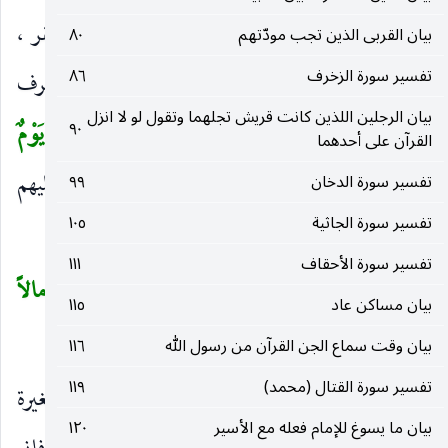
عسر الأمر على الكافرين ، وذلك إشارة إلى وقت النقر ،
بيان القربى الذين تجب مودّتهم
٨٠
تفسير سورة الزخرف
٨٦
وهو مبتدأ خبره
يَوْمٌ عَسِيرٌ
و
يَوْمَئِذٍ
بدل أو ظرف
)
(
)
(
بيان الرجلين اللذين كانت قريش تجلهما وتقول لو لا انزل
لخبره إذ التقدير : فذلك الوقت وقت وقوع
يَوْمٌ
٩٠
(
القرآن على أحدهما
عَسِيرٌ
.
غَيْرُ يَسِيرٍ
تأكيد بمنع أن يكون عسيرا عليهم
تفسير سورة الدخان
٩٩
)
(
)
تفسير سورة الجاثية
١٠٥
من وجه دون وجه ويشعر بيسره على المؤمنين.
تفسير سورة الأحقاف
١١١
ذَرْنِي وَمَنْ خَلَقْتُ وَحِيداً
(١١)
وَجَعَلْتُ لَهُ مالاً
(
بيان مساكن عاد
١١٥
مَمْدُوداً
(١٢)
وَبَنِينَ شُهُوداً
(١٣)
)
بيان وقت سماع الجن القرآن من رسول الله
١١٦
تفسير سورة القتال (محمد)
١١٩
ذَرْنِي وَمَنْ خَلَقْتُ وَحِيداً
نزلت في الوليد بن المغيرة
)
(
بيان ما يسوغ للإمام فعله مع الأسير
١٢٠