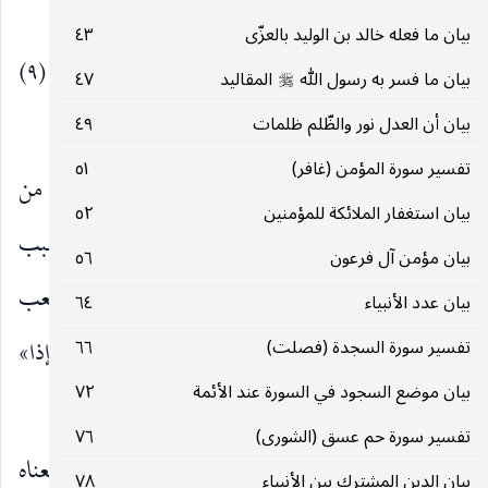
، أو فاصبر على مشاق التكاليف وأذى المشركين.
بيان ما فعله خالد بن الوليد بالعزّى
٤٣
فَإِذا نُقِرَ فِي النَّاقُورِ
(٨)
فَذلِكَ يَوْمَئِذٍ يَوْمٌ عَسِيرٌ
(٩)
(
بيان ما فسر به رسول الله
المقاليد
٤٧
صلى‌الله‌عليه‌وسلم
عَلَى الْكافِرِينَ غَيْرُ يَسِيرٍ
(١٠)
بيان أن العدل نور والظّلم ظلمات
٤٩
)
تفسير سورة المؤمن (غافر)
٥١
فَإِذا نُقِرَ
نفخ.
فِي النَّاقُورِ
في الصور فاعول من
)
(
)
(
بيان استغفار الملائكة للمؤمنين
٥٢
النقر بمعنى التصويت وأصله القرع الذي هو سبب
بيان مؤمن آل فرعون
٥٦
الصوت ، والفاء للسببية كأنه قال : اصبر على زمان صعب
بيان عدد الأنبياء
٦٤
تلقى فيه عاقبة صبرك وأعداؤك عاقبة ضرهم ، و «إذا»
تفسير سورة السجدة (فصلت)
٦٦
بيان موضع السجود في السورة عند الأئمة
٧٢
ظرف لما دل عليه قوله :
تفسير سورة حم عسق (الشورى)
٧٦
فَذلِكَ يَوْمَئِذٍ يَوْمٌ عَسِيرٌ عَلَى الْكافِرِينَ
لأن معناه
)
(
بيان الدين المشترك بين الأنبياء
٧٨