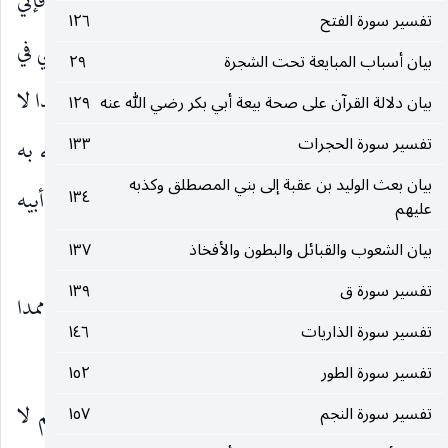
، و
وَحِيداً
حال من الياء أي ذرني وحدي معه فإني
)
(
تفسير سورة الفتح
١٢٦
أكفيكه ، أو من التاء أي ومن خلقته وحدي لم يشركني في
بيان أسباب المبايعة تحت الشجرة
٢٩
خلقه أحد ، أو من العائد المحذوف أي من خلقته فريدا لا
بيان دلالة القرآن على صحة بيعة أبي بكر رضي الله عنه
١٢٩
تفسير سورة الحجرات
١٣٣
مال له ولا ولد ، أو ذم فإنه كان ملقبا به فسماه الله به
بيان بعث الوليد بن عقبة إلى بني المصطلق وكذبه
تهكما ، أو إرادة أنه وحيد ولكن في الشرارة أو عن أبيه
١٣٤
عليهم
فإنه كان زنيما.
بيان الشعوب والقبائل والبطون والأفخاذ
١٣٧
تفسير سورة ق
١٣٩
وَجَعَلْتُ لَهُ مالاً مَمْدُوداً
مبسوطا كثيرا أو ممدا
)
(
تفسير سورة الذاريات
١٤٦
بالنماء ، وكان له الزرع والضرع والتجارة.
تفسير سورة الطور
١٥٢
وَبَنِينَ شُهُوداً
حضورا معه بمكة يتمتع بلقائهم لا
تفسير سورة النجم
١٥٧
)
(