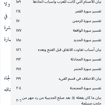
بيان الأصنام التي كانت للعرب وأسباب اتخاذها
١٥٩
يحتاجون إلى سفر لطلب المعاش استغناء بنعمته ، ولا
تفسير سورة القمر
١٦٤
يحتاج إلى أن يرسلهم في مصالحه لكثرة خدمه ، أو في
تفسير سورة الرحمن
١٧٠
المحافل والأندية لوجاهتهم واعتبارهم. قيل كان له عشرة
تفسير سورة الواقعة
١٧٧
بنين أو أكثر كلهم رجال ، فأسلم منهم ثلاثة خالد وعمارة
تفسير سورة الحديد
١٨٥
وهشام.
بيان أسباب تفاوت الاتفاق قبل الفتح وبعده
١٨٦
تفسير سورة المجادلة
١٩٢
وَمَهَّدْتُ لَهُ تَمْهِيداً
(١٤)
ثُمَّ يَطْمَعُ أَنْ أَزِيدَ
(١٥)
)
(
تفسير سورة الحشر
١٩٨
وَمَهَّدْتُ لَهُ تَمْهِيداً
وبسطت له الرياسة والجاه
)
(
بيان الاختلاف في قسم الفيء
١٩٩
تفسير سورة الممتحنة
٢٠٤
العريض حتى لقب ريحانة قريش والوحيد أي باستحقاقه
بيان ما كان يفعله
بعد صلح الحديبية من رد مهر من
صلى‌الله‌عليه‌وسلم
الرياسة والتقدم.
٢٠٦
جاءت مسلمة