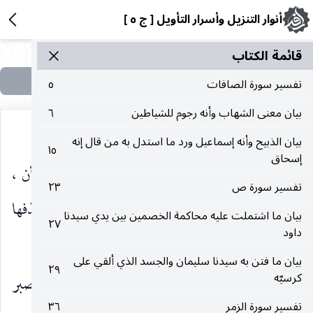
أنوار التنزيل وأسرار التأويل [ ج ٥ ]
قائمة الکتاب
تفسير سورة الصافات
٥
بيان معنى الشهاب وأنه رجوم للشياطين
٦
بيان الذبيح وأنه إسماعيل ورد ما استدل به من قال إنه
١٥
إسحاق
تَسْتَكْثِرُ
بمعنى تجده كثيرا وبالنصب على إضمار أن ،
)
(
تفسير سورة ص
٢٣
وقد قرئ بها وعلى هذا يجوز أن يكون الرفع بحذفها
بيان ما اشتملت عليه محاكمة الخصمين بين يدي سيدنا
٢٧
داود
وإبطال عملها ، كما روي : احضر الوغى. بالرفع.
بيان ما فتن به سيدنا سليمان والجسد الذي ألقي على
٢٩
كرسيّه
وَلِرَبِّكَ
لوجهه أو أمره.
فَاصْبِرْ
فاستعمل الصبر
)
(
)
(
تفسير سورة الزمر
٣٦